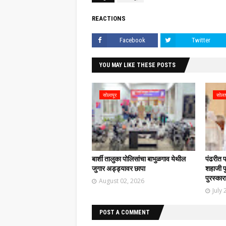
REACTIONS
Facebook
Twitter
YOU MAY LIKE THESE POSTS
सोलापूर
सोला
बार्शी तालुका पोलिसांचा बाभुळगाव येथील
पंढरीत 
जुगार अड्ड्यावर छापा
शहाजी फु
पुरस्कार
August 02, 2026
July 
POST A COMMENT