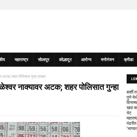
कीय
महाराष्ट्र
सोलापूर
कोल्हापूर
आरोग्य
मनोरंजन
क्रीडा
्यावर अटक; शहर पोलिसात गुन्हा दाखल
LO
बाळेश्वर नाक्यावर अटक; शहर पोलिसात गुन्हा
बार्शी
पुणे य
दिनाच्य
खवा क्
भेट
महाराष्
पंढरीत
'भागवत 