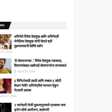
रंजन
अभिनेते रितेश देशमुख आणि अभिनेत्री
जेनेलिया देशमुख यांनी घेतले श्री
तुळजाभवानी देवींचे दर्शन
 01, 2026
‘हे संतापजनक…’ रितेश देशमुख भडकला,
शिवरायांबद्दल आक्षेपार्ह बोलणाऱ्यांना ठणकावलं
April 26, 2026
६ मिनिटांसाठी आली आणि तब्बल ६ कोटी
घेऊन गेली? अभिनेत्रीचं मानधन ऐकून
नेटकरी अवाक
uary 07, 2026
२ जानेवारी रोजी तुळजापूरमध्ये प्रथमच भव्य
ड्रोन शोचे आयोजन; शाकंभरी