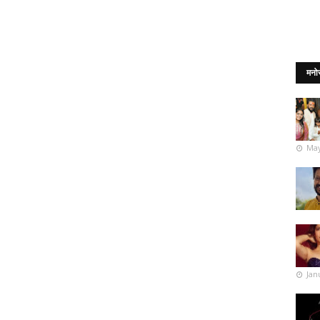
मनो
May
Jan