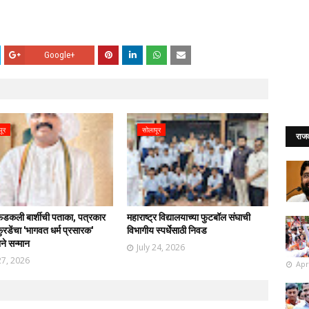
Google+
पूर
सोलापूर
राज
फडकली बार्शीची पताका, पत्रकार
महाराष्ट्र विद्यालयाच्या फुटबॉल संघाची
रडेंचा 'भागवत धर्म प्रसारक'
विभागीय स्पर्धेसाठी निवड
ाने सन्मान
July 24, 2026
27, 2026
Apr