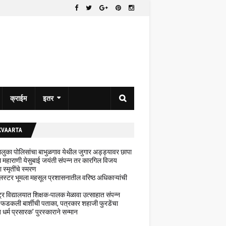
क्राईम
इतर
KVAARTA
 तालुका पोलिसांचा बाभुळगाव येथील जुगार अड्ड्यावर छापा
ेथे महाराणी येसुबाई जयंती संपन्न तर कारगिल विजय
ा स्मृतींचे स्मरण
लस्टर भूमला महसूल प्रशासनातील वरिष्ठ अधिकाऱ्यांची
ट्र विद्यालयात शिक्षक-पालक मेळावा उत्साहात संपन्न
 फडकली बार्शीची पताका, पत्रकार शहाजी फुरडेंचा
धर्म प्रसारक' पुरस्काराने सन्मान