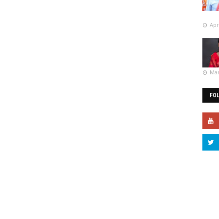
Apr
Mar
FO