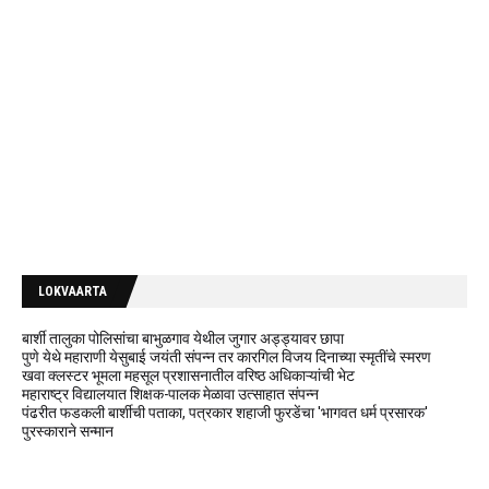
LOKVAARTA
बार्शी तालुका पोलिसांचा बाभुळगाव येथील जुगार अड्ड्यावर छापा
पुणे येथे महाराणी येसुबाई जयंती संपन्न तर कारगिल विजय दिनाच्या स्मृतींचे स्मरण
खवा क्लस्टर भूमला महसूल प्रशासनातील वरिष्ठ अधिकाऱ्यांची भेट
महाराष्ट्र विद्यालयात शिक्षक-पालक मेळावा उत्साहात संपन्न
पंढरीत फडकली बार्शीची पताका, पत्रकार शहाजी फुरडेंचा 'भागवत धर्म प्रसारक'
पुरस्काराने सन्मान