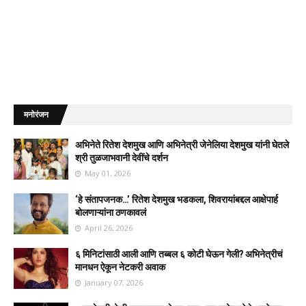
मनोरंजन
अभिनेते रितेश देशमुख आणि अभिनेत्री जेनेलिया देशमुख यांनी घेतले
श्री तुळजाभवानी देवींचे दर्शन
May 01, 2026
‘हे संतापजनक…’ रितेश देशमुख भडकला, शिवरायांबद्दल आक्षेपार्ह
बोलणाऱ्यांना ठणकावलं
April 26, 2026
६ मिनिटांसाठी आली आणि तब्बल ६ कोटी घेऊन गेली? अभिनेत्रीचं
मानधन ऐकून नेटकरी अवाक
January 07, 2026