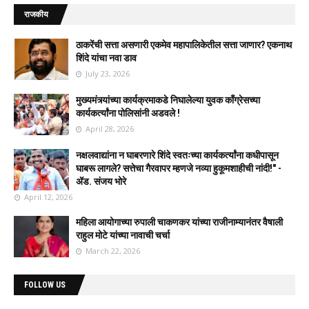
राजकीय
ठाकरेंची सत्ता असणारी एकमेव महापालिकेतील सत्ता जाणार? एकनाथ
शिंदे यांचा नवा डाव
July 23, 2026
मुख्यमंत्र्यांच्या कार्यक्रमाकडे निघालेल्या युवक काँग्रेसच्या
कार्यकर्त्यांना पोलिसांनी अडवले !
April 28, 2026
नक्षलवाद्यांना न घाबरणारे शिंदे स्वतःच्या कार्यकर्त्यांना कधीपासून
घाबरू लागले? सत्तेचा गैरवापर म्हणजे नव्या हुकूमशाहीची नांदी!" -
ॲड. संजय भोरे
April 12, 2026
महिला आयोगाच्या रुपाली चाकणकर यांच्या राजीनाम्यानंतर वैषाली
राहुल मोटे यांच्या नावाची चर्चा
March 22, 2026
FOLLOW US