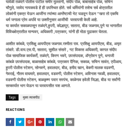
यावेळी तळंदगे पोलीस पाटील समीर मुल्लानी, संदीप पोळ, बाबासाहेब पोळ, सचिन
चौगुले, जावेद नायकवडे हें ही उपस्थित होते. सर्व धर्मियांनी तशेच सर्व क्षेत्रातील
लोकांनी एकत्र येऊन आजींना त्यांच्या आप्तेंष्टाची भेट घडवून देऊन "खरा तो एकचि
धर्म जगाला प्रेम अर्पावे या उक्तीनुसार आजींची घरवापसी केली आहे.
या कार्यात सकाळपासून तळंदगे,हुपरी, कोल्हापूर, सातारा, बीड जळगाव,पुणे या भागातील
विविधक्षेत्रातील मान्यवर, अधिकारी ,पत्रकार, यांनी ही मोठा पुढाकार घेतला.
आशीत कांबळे, प्रशिक्षु आयपीएस जळगाव.रश्मीता राव. प्रशिक्षु आयपीएस, बीड, अमृत
तांबारे. डी.वाय.एस.पी, सातारा, सुशील संसारे , गट विकास अधिकारी, कागल संदीप
पोळ सामाजिक कार्यकर्ते, तळंदगे, किरण भवरे, उपसंपादक, ॲग्रोवन पुणे, धनाजी
कांबळे उपसंपादक, बाळासाहेब कांबळे, पत्रकार दैनिक, सकाळ, सचिन सावंत, एपीआय,
हुपरी पोलीस स्टेशन, सोनवणे, हवालदार, बीड, हमीद खान, बेकरी मालक वढवणी,
गेवराई, गौतम वाघमारे, हवालदार, वडवणी, पोलीस स्टेशन, अविनाश गवळी, हवालदार,
वडवणी पोलीस स्टेशन, बाळकृष्ण पवार सरपंच, काळेगाव हवेली जिल्हा, बीड या सर्वांनी
सत्कार्यात भाग घेऊन या घरवापसीत यश आणले.
Tags
मुक्त व्यासपीठ
REACTIONS