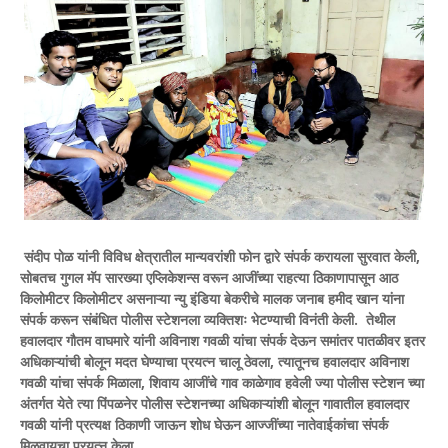
संदीप पोळ यांनी विविध क्षेत्रातील मान्यवरांशी फोन द्वारे संपर्क करायला सुरवात केली,
सोबतच गुगल मॅप सारख्या एप्लिकेशन्स वरून आजींच्या राहत्या ठिकाणापासून आठ
किलोमीटर किलोमीटर असनाऱ्या न्यु इंडिया बेकरीचे मालक जनाब हमीद खान यांना
संपर्क करून संबंधित पोलीस स्टेशनला व्यक्तिशः भेटण्याची विनंती केली. तेथील
हवालदार गौतम वाघमारे यांनी अविनाश गवळी यांचा संपर्क देऊन समांतर पातळीवर इतर
अधिकाऱ्यांची बोलून मदत घेण्याचा प्रयत्न चालू ठेवला, त्यातूनच हवालदार अविनाश
गवळी यांचा संपर्क मिळाला, शिवाय आजींचे गाव काळेगाव हवेली ज्या पोलीस स्टेशन च्या
अंतर्गत येते त्या पिंपळनेर पोलीस स्टेशनच्या अधिकाऱ्यांशी बोलून गावातील हवालदार
गवळी यांनी प्रत्यक्ष ठिकाणी जाऊन शोध घेऊन आज्जींच्या नातेवाईकांचा संपर्क
मिळवायचा प्रयत्न केला.