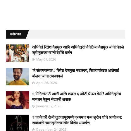
मनोरंजन
अभिनेते रितेश देशमुख आणि अभिनेत्री जेनेलिया देशमुख यांनी घेतले
श्री तुळजाभवानी देवींचे दर्शन
May 01, 2026
‘हे संतापजनक…’ रितेश देशमुख भडकला, शिवरायांबद्दल आक्षेपार्ह
बोलणाऱ्यांना ठणकावलं
April 26, 2026
६ मिनिटांसाठी आली आणि तब्बल ६ कोटी घेऊन गेली? अभिनेत्रीचं
मानधन ऐकून नेटकरी अवाक
January 07, 2026
२ जानेवारी रोजी तुळजापूरमध्ये प्रथमच भव्य ड्रोन शोचे आयोजन;
शाकंभरी नवरात्रोत्सवातील विशेष आकर्षण
December 24, 2025