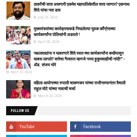
ठाकरेंची सत्ता असणारी एकमेव महापालिकेतील सत्ता जाणार? एकनाथ
शिंदे यांचा नवा डाव
July 23, 2026
मुख्यमंत्र्यांच्या कार्यक्रमाकडे निघालेल्या युवक काँग्रेसच्या
कार्यकर्त्यांना पोलिसांनी अडवले !
April 28, 2026
नक्षलवाद्यांना न घाबरणारे शिंदे स्वतःच्या कार्यकर्त्यांना कधीपासून
घाबरू लागले? सत्तेचा गैरवापर म्हणजे नव्या हुकूमशाहीची नांदी!" -
ॲड. संजय भोरे
April 12, 2026
महिला आयोगाच्या रुपाली चाकणकर यांच्या राजीनाम्यानंतर वैषाली
राहुल मोटे यांच्या नावाची चर्चा
March 22, 2026
FOLLOW US