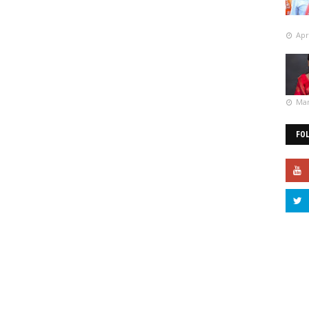
Apr
Mar
FO