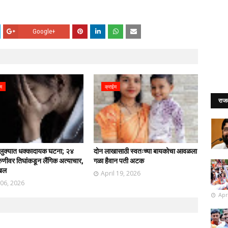
Google+
ईम
क्राईम
राज
ालुक्यात धक्कादायक घटना; २४
दोन लाखासाठी स्वतःच्या बायकोचा आवळला
रुणीवर तिघांकडून लैंगिक अत्याचार,
गळा हैवान पती अटक
ाखल
April 19, 2026
 06, 2026
Apr