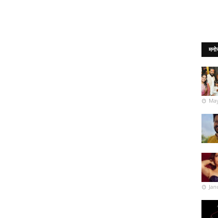
मनो
May
Jan