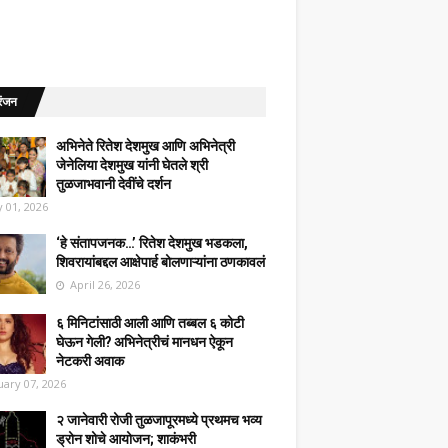
रंजन
अभिनेते रितेश देशमुख आणि अभिनेत्री
जेनेलिया देशमुख यांनी घेतले श्री
तुळजाभवानी देवींचे दर्शन
 01, 2026
‘हे संतापजनक…’ रितेश देशमुख भडकला,
शिवरायांबद्दल आक्षेपार्ह बोलणाऱ्यांना ठणकावलं
April 26, 2026
६ मिनिटांसाठी आली आणि तब्बल ६ कोटी
घेऊन गेली? अभिनेत्रीचं मानधन ऐकून
नेटकरी अवाक
uary 07, 2026
२ जानेवारी रोजी तुळजापूरमध्ये प्रथमच भव्य
ड्रोन शोचे आयोजन; शाकंभरी