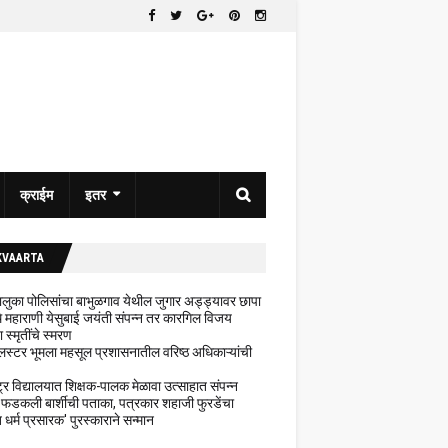
क्राईम
इतर
KVAARTA
 तालुका पोलिसांचा बाभुळगाव येथील जुगार अड्ड्यावर छापा
ेथे महाराणी येसुबाई जयंती संपन्न तर कारगिल विजय
ा स्मृतींचे स्मरण
लस्टर भूमला महसूल प्रशासनातील वरिष्ठ अधिकाऱ्यांची
ट्र विद्यालयात शिक्षक-पालक मेळावा उत्साहात संपन्न
 फडकली बार्शीची पताका, पत्रकार शहाजी फुरडेंचा
धर्म प्रसारक' पुरस्काराने सन्मान