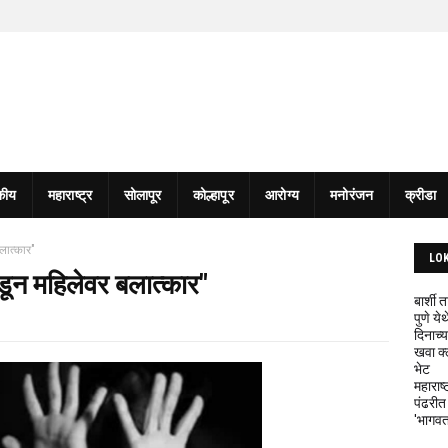
कीय
महाराष्ट्र
सोलापूर
कोल्हापूर
आरोग्य
मनोरंजन
क्रीडा
लात्कार"
LO
कडून महिलेवर बलात्कार"
बार्शी
पुणे य
दिनाच्य
खवा क्
भेट
महाराष्
पंढरीत
'भागवत 