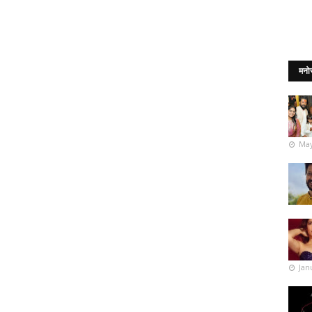
मनो
May
Jan