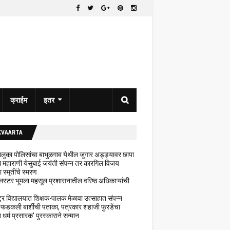
क्राईम
इतर
KVAARTA
 तालुका पोलिसांचा बाभुळगाव येथील जुगार अड्ड्यावर छापा
ेथे महाराणी येसुबाई जयंती संपन्न तर कारगिल विजय
ा स्मृतींचे स्मरण
लस्टर भूमला महसूल प्रशासनातील वरिष्ठ अधिकाऱ्यांची
ट्र विद्यालयात शिक्षक-पालक मेळावा उत्साहात संपन्न
 फडकली बार्शीची पताका, पत्रकार शहाजी फुरडेंचा
धर्म प्रसारक' पुरस्काराने सन्मान