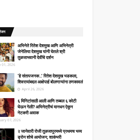
रंजन
अभिनेते रितेश देशमुख आणि अभिनेत्री
जेनेलिया देशमुख यांनी घेतले श्री
तुळजाभवानी देवींचे दर्शन
 01, 2026
‘हे संतापजनक…’ रितेश देशमुख भडकला,
शिवरायांबद्दल आक्षेपार्ह बोलणाऱ्यांना ठणकावलं
April 26, 2026
६ मिनिटांसाठी आली आणि तब्बल ६ कोटी
घेऊन गेली? अभिनेत्रीचं मानधन ऐकून
नेटकरी अवाक
uary 07, 2026
२ जानेवारी रोजी तुळजापूरमध्ये प्रथमच भव्य
ड्रोन शोचे आयोजन; शाकंभरी