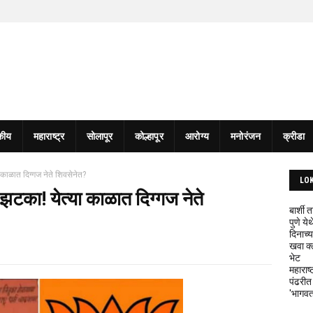
कीय
महाराष्ट्र
सोलापूर
कोल्हापूर
आरोग्य
मनोरंजन
क्रीडा
काळात दिग्गज नेते शिवसेनेत?
LO
झटका! येत्या काळात दिग्गज नेते
बार्शी
पुणे य
दिनाच्य
खवा क्
भेट
महाराष्
पंढरीत
'भागवत 