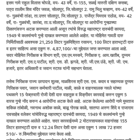
इसम नामे राहुल विलास चोपडे, वय- 43 वर्षे, रा-155, सळई मारुती दक्षिण कसबा,
पत्रा तालीम शिव मंदिर जवळ, सोलापूर, जि.सोलापूर 2. रामु भिलु चव्हाण, वय-42 वर्षे,
रा- गुळवंची तांडा, ता.उत्तर सोलापूर, जि.सोलापूर 3. राजेंद्र भिमराव राठोड, वय- 42
वर्षे, रा- गुळवंची, कारंबा, ता.उ.सोलापूर, जि.सोलापूर या आरोपींना गुन्ह्याच्या
ठिकाणांवरुन अटक करण्यात आली असून त्यांचे विरुद्ध महाराष्ट्र दारुबंदी कायदा,
1949 चे कलमांन्वये गुन्हे दाखल करण्यात आलेले आहेत. या मोहिमेत गावठी दारु
निर्मितीसाठी आवश्यक 21,250 लिटर गुळमिश्रित रसायन, 100 लिटर हातभट्टी दारु
व इतर साहित्य असा एकूण रु. 4,87,100/-चा मुद्देमाल जप्त करण्यात आला आहे.
सदर मोहिमेत निरीक्षक ब विभाग श्री, एस.एम.मस्करे, निरीक्षक ए. आय.खतीब, दुय्यम
निरीक्षक श्री. एस.ए.पाटील, श्री. एस. डी. झगडे, श्री. जी.एस.उंडे, श्री. जी. एच.
हजारे, इतर अधिकारी व जवान स्टाफ यांनी सहभाग घेतला.
तसेच निरिक्षक राज्य उत्पादन शुल्क, माळशिरस श्री एस. एस. कदम व सहाय्यक दुय्यम
निरिक्षक पवार, जवान कर्मचारी पाटील, माळी, काळे व वाहनचालक नवले यांच्या
पथकाने 15 फेब्रुवारी रोजी देशी दारु वाहतूक व विक्रीवर कारवाई करुन एकूण 5
वारस गुन्हे नोंद करुन 4 आरोपींना अटक केले आहे. अटक केलेल्या आरोपी नामे मुमताज
शकिळ तांबोळी, नवनाथ अशोक काळे, बाळू गोरख काळे, सातप्पा अरुण शिंदे व राजाराम
रावसाहेब वलेकर यांचेविरुद्ध महाराष्ट्र दारुबंदी कायदा, 1949 चे कलमांन्वये गुन्हे
दाखल करण्यात आलेले आहेत. सदर कारवाईमध्ये 2 मोटारसायकल वाहनांसह 155
लिटर हातभट्टी दारु व 12.24 लिटर देशी दारु असा एकूण 1 लाख 72 हजार
510/- रु.किंमतीचा मुद्देमाल जप्त केला आहे.