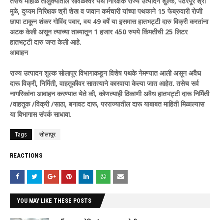
तसेच मोहोळ तालुक्यातील सावळेश्वर येथे निरिक्षक राज्य उत्पादन शुल्क, पंढरपूर श्री
मुळे, दुय्यम निरिक्षक श्री शेख व जवान कर्मचारी यांच्या पथकाने 15 फेब्रुवारी रोजी
छापा टाकून शंकर गोविंद पवार, वय 49 वर्षे या इसमास हातभट्टी दारु विक्री करतांना
अटक केली असून त्याच्या ताब्यातून 1 हजार 450 रुपये किंमतीची 25 लिटर
हातभट्टी दारु जप्त केली आहे.
आवाहन
राज्य उत्पादन शुल्क सोलापूर विभागाकडून विशेष पथके नेमण्यात आली असून अवैध
दारू विक्री, निर्मिती, वाहतूकीवर सातत्याने कारवाया केल्या जात आहेत. तसेच सर्व
नागरिकांना आवाहन करण्यात येते की, कोणत्याही ठिकाणी अवैध हातभट्टी दारू निर्मिती
/वाहतूक /विक्री /साठा, बनावट दारू, परराज्यातील दारू याबाबत माहिती मिळाल्यास
या विभागास संपर्क साधावा.
Tags
सोलापूर
REACTIONS
YOU MAY LIKE THESE POSTS