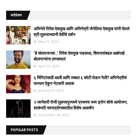
मनोरंजन
अभिनेते रितेश देशमुख आणि अभिनेत्री जेनेलिया देशमुख यांनी घेतले
श्री तुळजाभवानी देवींचे दर्शन
May 01, 2026
‘हे संतापजनक…’ रितेश देशमुख भडकला, शिवरायांबद्दल आक्षेपार्ह
बोलणाऱ्यांना ठणकावलं
April 26, 2026
६ मिनिटांसाठी आली आणि तब्बल ६ कोटी घेऊन गेली? अभिनेत्रीचं
मानधन ऐकून नेटकरी अवाक
January 07, 2026
२ जानेवारी रोजी तुळजापूरमध्ये प्रथमच भव्य ड्रोन शोचे आयोजन;
शाकंभरी नवरात्रोत्सवातील विशेष आकर्षण
December 24, 2025
POPULAR POSTS