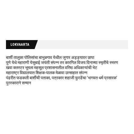
LOKVAARTA
बार्शी तालुका पोलिसांचा बाभुळगाव येथील जुगार अड्ड्यावर छापा
पुणे येथे महाराणी येसुबाई जयंती संपन्न तर कारगिल विजय दिनाच्या स्मृतींचे स्मरण
खवा क्लस्टर भूमला महसूल प्रशासनातील वरिष्ठ अधिकाऱ्यांची भेट
महाराष्ट्र विद्यालयात शिक्षक-पालक मेळावा उत्साहात संपन्न
पंढरीत फडकली बार्शीची पताका, पत्रकार शहाजी फुरडेंचा 'भागवत धर्म प्रसारक'
पुरस्काराने सन्मान