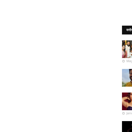
मनो
May
Jan