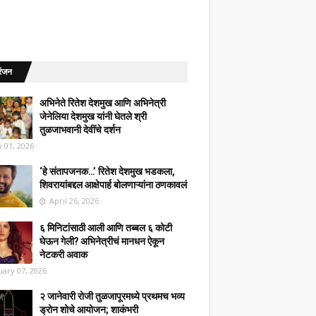
रंजन
अभिनेते रितेश देशमुख आणि अभिनेत्री
जेनेलिया देशमुख यांनी घेतले श्री
तुळजाभवानी देवींचे दर्शन
 01, 2026
‘हे संतापजनक…’ रितेश देशमुख भडकला,
शिवरायांबद्दल आक्षेपार्ह बोलणाऱ्यांना ठणकावलं
April 26, 2026
६ मिनिटांसाठी आली आणि तब्बल ६ कोटी
घेऊन गेली? अभिनेत्रीचं मानधन ऐकून
नेटकरी अवाक
uary 07, 2026
२ जानेवारी रोजी तुळजापूरमध्ये प्रथमच भव्य
ड्रोन शोचे आयोजन; शाकंभरी