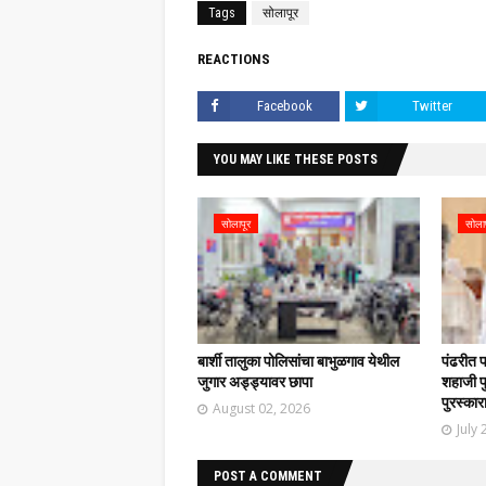
Tags
सोलापूर
REACTIONS
Facebook
Twitter
YOU MAY LIKE THESE POSTS
सोलापूर
सोला
बार्शी तालुका पोलिसांचा बाभुळगाव येथील
पंढरीत 
जुगार अड्ड्यावर छापा
शहाजी फु
पुरस्कार
August 02, 2026
July 
POST A COMMENT