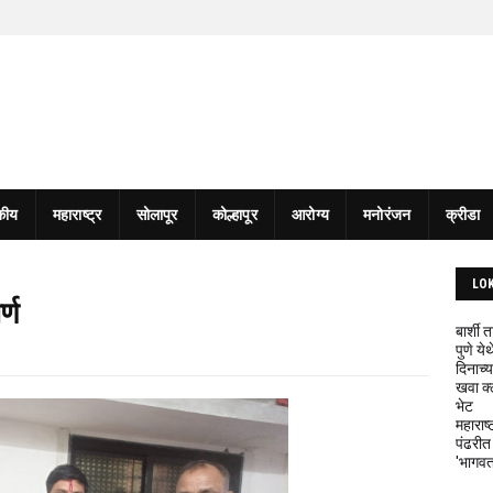
कीय
महाराष्ट्र
सोलापूर
कोल्हापूर
आरोग्य
मनोरंजन
क्रीडा
LO
र्ण
बार्शी
पुणे य
दिनाच्य
खवा क्
भेट
महाराष्
पंढरीत
'भागवत 