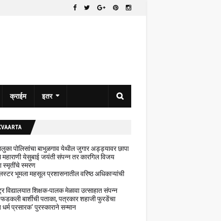
क्राईम
इतर
KVAARTA
 तालुका पोलिसांचा बाभुळगाव येथील जुगार अड्ड्यावर छापा
ेथे महाराणी येसुबाई जयंती संपन्न तर कारगिल विजय
ा स्मृतींचे स्मरण
लस्टर भूमला महसूल प्रशासनातील वरिष्ठ अधिकाऱ्यांची
ट्र विद्यालयात शिक्षक-पालक मेळावा उत्साहात संपन्न
 फडकली बार्शीची पताका, पत्रकार शहाजी फुरडेंचा
धर्म प्रसारक' पुरस्काराने सन्मान