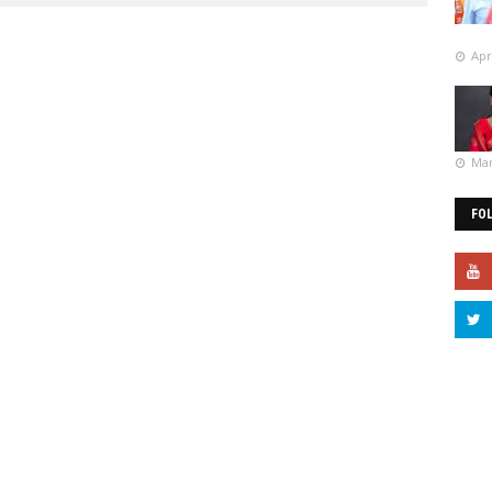
Apr
Mar
FO