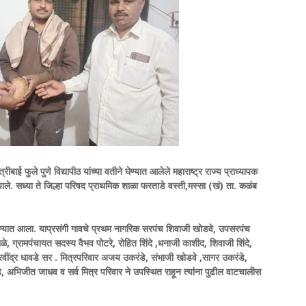
्रीबाई फुले पुणे विद्यापीठ यांच्या वतीने घेण्यात आलेले महाराष्ट्र राज्य प्राध्यापक
ण झाले. सध्या ते जिल्हा परिषद प्राथमिक शाळा फरताडे वस्ती,मस्सा (खं) ता. कळंब
र करण्यात आला. याप्रसंगी गावचे प्रथम नागरिक सरपंच शिवाजी खोडवे, उपसरपंच
 ग्रामपंचायत सदस्य वैभव पोटरे, रोहित शिंदे ,धनाजी काशीद, शिवाजी शिंदे,
वींद्र धावडे सर . मित्रपरिवार अजय उकरंडे, संभाजी खोडवे ,सागर उकरंडे,
 अभिजीत जाधव व सर्व मित्र परिवार ने उपस्थित राहून त्यांना पुढील वाटचालीस