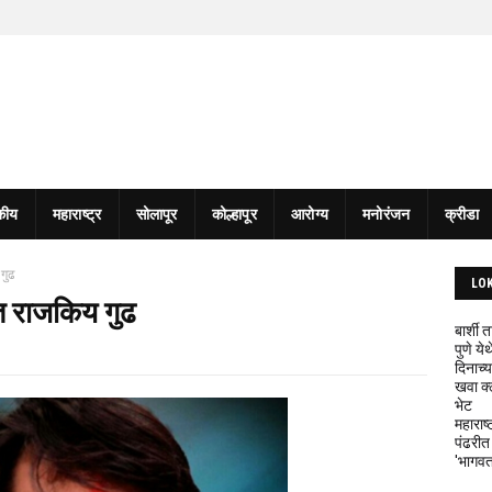
कीय
महाराष्ट्र
सोलापूर
कोल्हापूर
आरोग्य
मनोरंजन
क्रीडा
 गुढ
LO
ांत राजकिय गुढ
बार्शी
पुणे य
दिनाच्य
खवा क्
भेट
महाराष्
पंढरीत
'भागवत 