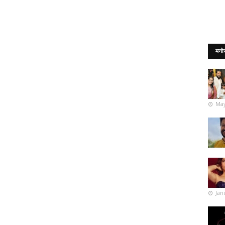
मनो
May
Jan