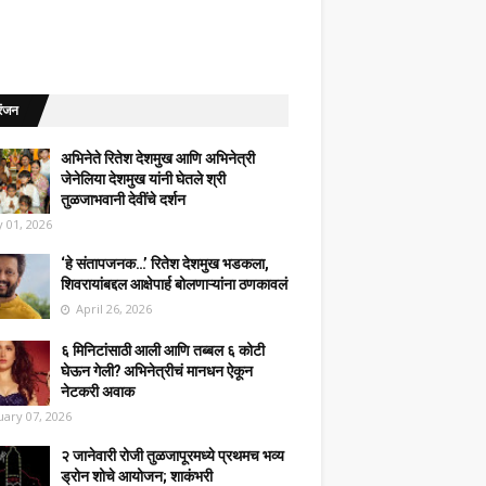
रंजन
अभिनेते रितेश देशमुख आणि अभिनेत्री
जेनेलिया देशमुख यांनी घेतले श्री
तुळजाभवानी देवींचे दर्शन
 01, 2026
‘हे संतापजनक…’ रितेश देशमुख भडकला,
शिवरायांबद्दल आक्षेपार्ह बोलणाऱ्यांना ठणकावलं
April 26, 2026
६ मिनिटांसाठी आली आणि तब्बल ६ कोटी
घेऊन गेली? अभिनेत्रीचं मानधन ऐकून
नेटकरी अवाक
uary 07, 2026
२ जानेवारी रोजी तुळजापूरमध्ये प्रथमच भव्य
ड्रोन शोचे आयोजन; शाकंभरी