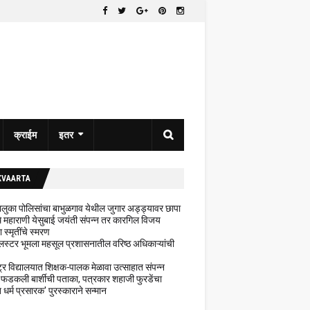
क्राईम
इतर
KVAARTA
 तालुका पोलिसांचा बाभुळगाव येथील जुगार अड्ड्यावर छापा
ेथे महाराणी येसुबाई जयंती संपन्न तर कारगिल विजय
ा स्मृतींचे स्मरण
लस्टर भूमला महसूल प्रशासनातील वरिष्ठ अधिकाऱ्यांची
ट्र विद्यालयात शिक्षक-पालक मेळावा उत्साहात संपन्न
 फडकली बार्शीची पताका, पत्रकार शहाजी फुरडेंचा
धर्म प्रसारक' पुरस्काराने सन्मान