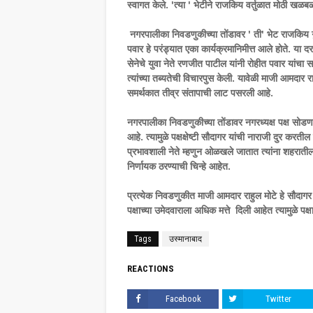
स्वागत केले. 'त्या ' भेटीने राजकिय वर्तुळात मोठी ख
नगरपालीका निवडणुकीच्या तोंडावर ' ती' भेट राजकिय 
पवार हे परंड्यात एका कार्यक्रमानिमीत्त आले होते. या दरम
सेनेचे युवा नेते रणजीत पाटील यांनी रोहीत पवार यांचा
त्यांच्या तब्यतेची विचारपुस केली. यावेळी माजी आमदार 
समर्थकात तीव्र संतापाची लाट पसरली आहे.
नगरपालीका निवडणुकीच्या तोंडावर नगरध्यक्ष पक्ष सोडणार
आहे. त्यामुळे पक्षक्षेष्टी सौदागर यांची नाराजी दुर कर
प्रभावशाली नेते म्हणुन ओळखले जातात त्यांना शहरात
निर्णायक ठरण्याची चिन्हे आहेत.
प्रत्येक निवडणुकीत माजी आमदार राहुल मोटे हे सौदागर
पक्षाच्या उमेदवाराला अधिक मत्ते दिली आहेत त्यामुळे प
Tags
उस्मानाबाद
REACTIONS
Facebook
Twitter