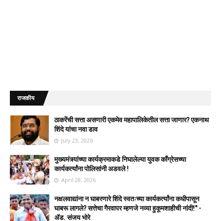
राजकीय
ठाकरेंची सत्ता असणारी एकमेव महापालिकेतील सत्ता जाणार? एकनाथ
शिंदे यांचा नवा डाव
July 23, 2026
मुख्यमंत्र्यांच्या कार्यक्रमाकडे निघालेल्या युवक काँग्रेसच्या
कार्यकर्त्यांना पोलिसांनी अडवले !
April 28, 2026
नक्षलवाद्यांना न घाबरणारे शिंदे स्वतःच्या कार्यकर्त्यांना कधीपासून
घाबरू लागले? सत्तेचा गैरवापर म्हणजे नव्या हुकूमशाहीची नांदी!" -
ॲड. संजय भोरे