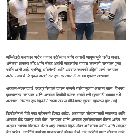
अभिनेत्री मलायका अरोरा कायम प्रोफेशन आणि खासगी आयुष्यामुळे चर्चेत असते.
अनेकदा आपल्या हॉट आणि बोल्ड अदांनी चाहत्यांना घायाळ करणारी मलायका पुन्हा
चर्चेत आली आहे. प्रसिद्ध अभिनेत्री आणि अरबाज खानची पहिली पत्नी मलायका
अरोरा आज वेगळे झाले असले तर एका कारणासाठी कायम एकत्र असातात.
अरबाज-मलायकाचं एकत्र येण्याचं कारण म्हणजे त्यांचा मुलगा अरहान खान. विभक्त
झाल्यानंतर मलायका आणि अरबाज कितीही व्यस्त असले तरी मुलासाठी भक्कम उभे
असतात. तिघांचा एक व्हिडीओ सध्या सोशल मीडियावर तुफान व्हायरल होत आहे.
व्हिडीओमध्ये तिघे एका फ्रेममध्ये दिसत आहेत. अरहानला सोडण्यासाठी मलायका आणि
अरबाज दोघे एकत्र आले होते. मलायका आणि अरबाज एकमेकांसोबत बोलत आहेत. तर
अरहान त्यांच्या मित्राला भेटत आहे. त्यांच्या व्हिडीओवर अनेकांच्या कमेंट आणि लाईक्स
येत आहेत. काहींनी दोघांच्या पालकत्वाचं कौतुक केलं, तर काहींनी मात्र दोघांना तुम्ही