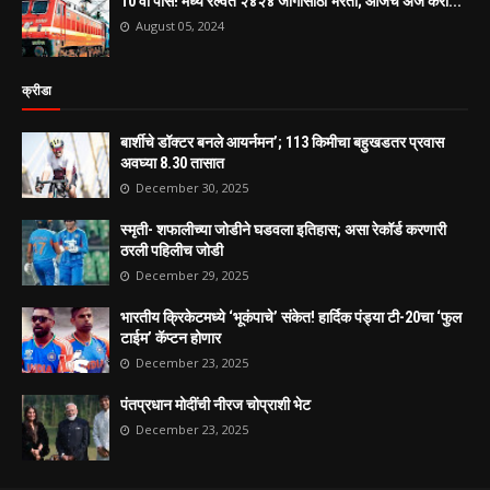
10 वी पास! मध्य रेल्वेत २४२४ जागांसाठी भरती; आजचं अर्ज करा...
August 05, 2024
क्रीडा
बार्शीचे डॉक्टर बनले आयर्नमन’; 113 किमीचा बहुखडतर प्रवास
अवघ्या 8.30 तासात
December 30, 2025
स्मृती- शफालीच्या जोडीने घडवला इतिहास; असा रेकॉर्ड करणारी
ठरली पहिलीच जोडी
December 29, 2025
भारतीय क्रिकेटमध्ये ‘भूकंपाचे’ संकेत! हार्दिक पंड्या टी-20चा ‘फुल
टाईम’ कॅप्टन होणार
December 23, 2025
पंतप्रधान मोदींची नीरज चोप्राशी भेट
December 23, 2025