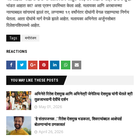
भांडत आहात का? असा प्रश्न उपस्थित केला आहे. मलायका आणि अरबाजच्या
नात्याबद्दल सांगायचं झालं तर, लग्नाच्या १९ वर्षांनंतर दोघांनी वेगळ राहाण्याचा निर्णय
घेतला. आता दोघांचे मार्ग वेगळे झाले आहेत. मलायका अभिनेता अर्जुनसोबत
रिलेशनशिपमध्ये आहेत.
Tags
मनोरंजन
REACTIONS
YOU MAY LIKE THESE POSTS
अभिनेते रितेश देशमुख आणि अभिनेत्री जेनेलिया देशमुख यांनी घेतले श्री
तुळजाभवानी देवींचे दर्शन
May 01, 2026
‘हे संतापजनक…’ रितेश देशमुख भडकला, शिवरायांबद्दल आक्षेपार्ह
बोलणाऱ्यांना ठणकावलं
April 26, 2026