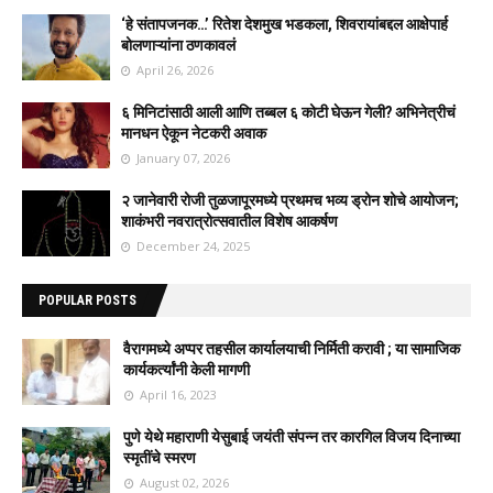
‘हे संतापजनक…’ रितेश देशमुख भडकला, शिवरायांबद्दल आक्षेपार्ह
बोलणाऱ्यांना ठणकावलं
April 26, 2026
६ मिनिटांसाठी आली आणि तब्बल ६ कोटी घेऊन गेली? अभिनेत्रीचं
मानधन ऐकून नेटकरी अवाक
January 07, 2026
२ जानेवारी रोजी तुळजापूरमध्ये प्रथमच भव्य ड्रोन शोचे आयोजन;
शाकंभरी नवरात्रोत्सवातील विशेष आकर्षण
December 24, 2025
POPULAR POSTS
वैरागमध्ये अप्पर तहसील कार्यालयाची निर्मिती करावी ; या सामाजिक
कार्यकर्त्यांनी केली मागणी
April 16, 2023
पुणे येथे महाराणी येसुबाई जयंती संपन्न तर कारगिल विजय दिनाच्या
स्मृतींचे स्मरण
August 02, 2026