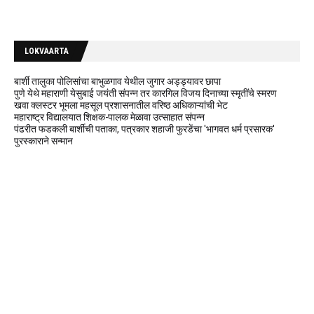
LOKVAARTA
बार्शी तालुका पोलिसांचा बाभुळगाव येथील जुगार अड्ड्यावर छापा
पुणे येथे महाराणी येसुबाई जयंती संपन्न तर कारगिल विजय दिनाच्या स्मृतींचे स्मरण
खवा क्लस्टर भूमला महसूल प्रशासनातील वरिष्ठ अधिकाऱ्यांची भेट
महाराष्ट्र विद्यालयात शिक्षक-पालक मेळावा उत्साहात संपन्न
पंढरीत फडकली बार्शीची पताका, पत्रकार शहाजी फुरडेंचा 'भागवत धर्म प्रसारक'
पुरस्काराने सन्मान