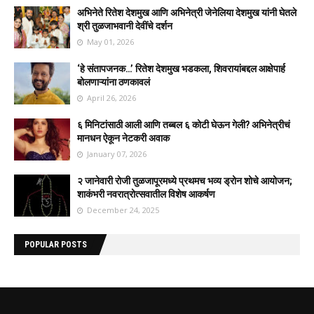
अभिनेते रितेश देशमुख आणि अभिनेत्री जेनेलिया देशमुख यांनी घेतले
श्री तुळजाभवानी देवींचे दर्शन
May 01, 2026
‘हे संतापजनक…’ रितेश देशमुख भडकला, शिवरायांबद्दल आक्षेपार्ह
बोलणाऱ्यांना ठणकावलं
April 26, 2026
६ मिनिटांसाठी आली आणि तब्बल ६ कोटी घेऊन गेली? अभिनेत्रीचं
मानधन ऐकून नेटकरी अवाक
January 07, 2026
२ जानेवारी रोजी तुळजापूरमध्ये प्रथमच भव्य ड्रोन शोचे आयोजन;
शाकंभरी नवरात्रोत्सवातील विशेष आकर्षण
December 24, 2025
POPULAR POSTS