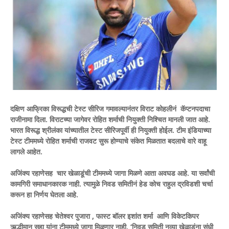
दक्षिण आफ्रिका विरूद्धची टेस्ट सीरिज गमावल्यानंतर विराट कोहलीनं कॅप्टनपदाचा
राजीनामा दिला. विराटच्या जागेवर रोहित शर्माची नियुक्ती निश्चित मानली जात आहे.
भारत विरूद्ध श्रीलंका यांच्यातील टेस्ट सीरिजपूर्वी ही नियुक्ती होईल. टीम इंडियाच्या
टेस्ट टीममध्ये रोहित शर्माची राजवट सुरू होण्याचे संकेत मिळतात बदलाचे वारे वाहू
लागले आहेत.
अजिंक्य रहाणेसह चार खेळाडूंची टीममध्ये जागा मिळणे आता अवघड आहे. या सर्वांची
कामगिरी समाधानकारक नाही. त्यामुळे निवड समितीनं हेड कोच राहुल द्रविडशी चर्चा
करून हा निर्णय घेतला आहे.
अजिंक्य रहाणेसह चेतेश्वर पुजारा , फास्ट बॉलर इशांत शर्मा आणि विकेटकिपर
ऋद्धीमान सहा यांना टीममध्ये जागा मिळणार नाही. ‘निवड समिती नव्या खेळाडूंना संधी