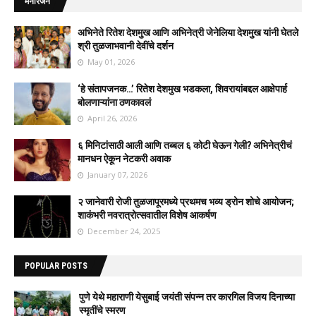
मनोरंजन
अभिनेते रितेश देशमुख आणि अभिनेत्री जेनेलिया देशमुख यांनी घेतले
श्री तुळजाभवानी देवींचे दर्शन
May 01, 2026
‘हे संतापजनक…’ रितेश देशमुख भडकला, शिवरायांबद्दल आक्षेपार्ह
बोलणाऱ्यांना ठणकावलं
April 26, 2026
६ मिनिटांसाठी आली आणि तब्बल ६ कोटी घेऊन गेली? अभिनेत्रीचं
मानधन ऐकून नेटकरी अवाक
January 07, 2026
२ जानेवारी रोजी तुळजापूरमध्ये प्रथमच भव्य ड्रोन शोचे आयोजन;
शाकंभरी नवरात्रोत्सवातील विशेष आकर्षण
December 24, 2025
POPULAR POSTS
पुणे येथे महाराणी येसुबाई जयंती संपन्न तर कारगिल विजय दिनाच्या
स्मृतींचे स्मरण