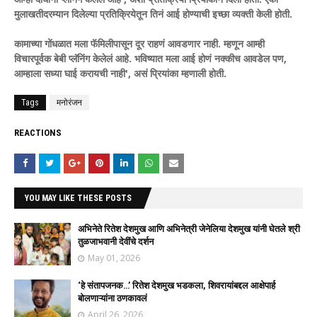
मुलाखतीदरम्यान दिलेल्या प्रतिक्रियेतून तिनं आई होण्याची इच्छा व्यक्ती केली होती.
कामाच्या गोंधळात मला फॅमिलीपासून दूर राहणं आवडणार नाही. म्हणून आम्ही
विचारपूर्वक बेबी प्लॅनिंग केलेलं आहे. भविष्यात मला आई होणं नक्कीच आवडेल पण,
आम्हाला सध्या घाई करायची नाही', असं प्रियांका म्हणाली होती.
Tags
मनोरंजन
REACTIONS
YOU MAY LIKE THESE POSTS
अभिनेते रितेश देशमुख आणि अभिनेत्री जेनेलिया देशमुख यांनी घेतले श्री
तुळजाभवानी देवींचे दर्शन
May 01, 2026
‘हे संतापजनक…’ रितेश देशमुख भडकला, शिवरायांबद्दल आक्षेपार्ह
बोलणाऱ्यांना ठणकावलं
April 26, 2026