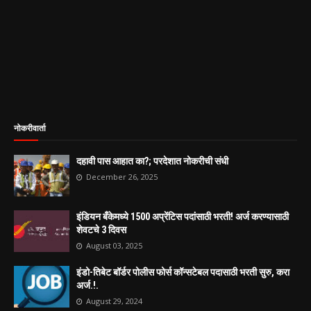
नोकरीवार्ता
दहावी पास आहात का?; परदेशात नोकरीची संधी
December 26, 2025
इंडियन बँकेमध्ये 1500 अप्रेंटिस पदांसाठी भरती! अर्ज करण्यासाठी
शेवटचे 3 दिवस
August 03, 2025
इंडो-तिबेट बॉर्डर पोलीस फोर्स कॉन्सटेबल पदासाठी भरती सुरु, करा
अर्ज.!.
August 29, 2024