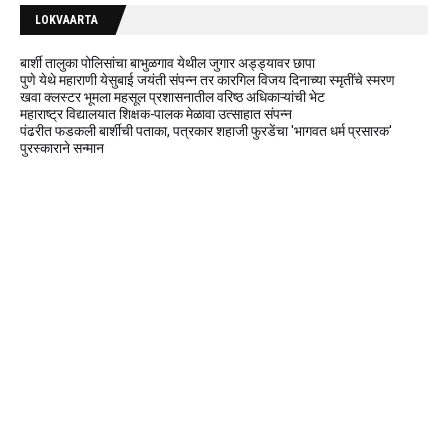
LOKVAARTA
बार्शी तालुका पोलिसांचा बाभुळगाव येथील जुगार अड्ड्यावर छापा
पुणे येथे महाराणी येसुबाई जयंती संपन्न तर कारगिल विजय दिनाच्या स्मृतींचे स्मरण
खवा क्लस्टर भूमला महसूल प्रशासनातील वरिष्ठ अधिकाऱ्यांची भेट
महाराष्ट्र विद्यालयात शिक्षक-पालक मेळावा उत्साहात संपन्न
पंढरीत फडकली बार्शीची पताका, पत्रकार शहाजी फुरडेंचा 'भागवत धर्म प्रसारक'
पुरस्काराने सन्मान