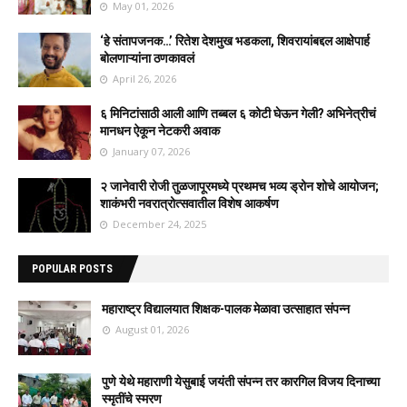
May 01, 2026
‘हे संतापजनक…’ रितेश देशमुख भडकला, शिवरायांबद्दल आक्षेपार्ह
बोलणाऱ्यांना ठणकावलं
April 26, 2026
६ मिनिटांसाठी आली आणि तब्बल ६ कोटी घेऊन गेली? अभिनेत्रीचं
मानधन ऐकून नेटकरी अवाक
January 07, 2026
२ जानेवारी रोजी तुळजापूरमध्ये प्रथमच भव्य ड्रोन शोचे आयोजन;
शाकंभरी नवरात्रोत्सवातील विशेष आकर्षण
December 24, 2025
POPULAR POSTS
महाराष्ट्र विद्यालयात शिक्षक-पालक मेळावा उत्साहात संपन्न
August 01, 2026
पुणे येथे महाराणी येसुबाई जयंती संपन्न तर कारगिल विजय दिनाच्या
स्मृतींचे स्मरण