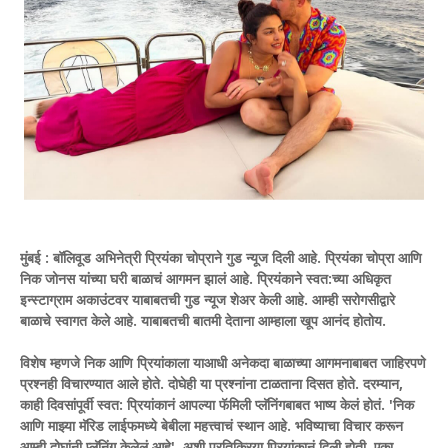
मुंबई : बॉलिवूड अभिनेत्री प्रियंका चोप्राने गुड न्यूज दिली आहे. प्रियंका चोप्रा आणि
निक जोनस यांच्या घरी बाळाचं आगमन झालं आहे. प्रियंकाने स्वत:च्या अधिकृत
इन्स्टाग्राम अकाउंटवर याबाबतची गुड न्यूज शेअर केली आहे. आम्ही सरोगसीद्वारे
बाळाचे स्वागत केले आहे. याबाबतची बातमी देताना आम्हाला खूप आनंद होतोय.
विशेष म्हणजे निक आणि प्रियांकाला याआधी अनेकदा बाळाच्या आगमनाबाबत जाहिरपणे
प्रश्नही विचारण्यात आले होते. दोघेही या प्रश्नांना टाळताना दिसत होते. दरम्यान,
काही दिवसांपूर्वी स्वत: प्रियांकानं आपल्या फॅमिली प्लॅनिंगबाबत भाष्य केलं होतं. 'निक
आणि माझ्या मॅरिड लाईफमध्ये बेबीला महत्त्वाचं स्थान आहे. भविष्याचा विचार करून
आम्ही दोघांनी प्लॅनिंग केलेलं आहे', अशी प्रतिक्रिया प्रियांकानं दिली होती. एका