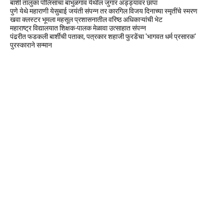
बार्शी तालुका पोलिसांचा बाभुळगाव येथील जुगार अड्ड्यावर छापा
पुणे येथे महाराणी येसुबाई जयंती संपन्न तर कारगिल विजय दिनाच्या स्मृतींचे स्मरण
खवा क्लस्टर भूमला महसूल प्रशासनातील वरिष्ठ अधिकाऱ्यांची भेट
महाराष्ट्र विद्यालयात शिक्षक-पालक मेळावा उत्साहात संपन्न
पंढरीत फडकली बार्शीची पताका, पत्रकार शहाजी फुरडेंचा 'भागवत धर्म प्रसारक'
पुरस्काराने सन्मान