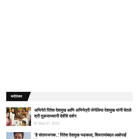
मनोरंजन
अभिनेते रितेश देशमुख आणि अभिनेत्री जेनेलिया देशमुख यांनी घेतले
श्री तुळजाभवानी देवींचे दर्शन
May 01, 2026
‘हे संतापजनक…’ रितेश देशमुख भडकला, शिवरायांबद्दल आक्षेपार्ह