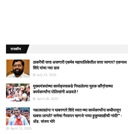
राजकीय
ठाकरेंची सत्ता असणारी एकमेव महापालिकेतील सत्ता जाणार? एकनाथ
शिंदे यांचा नवा डाव
July 23, 2026
मुख्यमंत्र्यांच्या कार्यक्रमाकडे निघालेल्या युवक काँग्रेसच्या
कार्यकर्त्यांना पोलिसांनी अडवले !
April 28, 2026
नक्षलवाद्यांना न घाबरणारे शिंदे स्वतःच्या कार्यकर्त्यांना कधीपासून
घाबरू लागले? सत्तेचा गैरवापर म्हणजे नव्या हुकूमशाहीची नांदी!" -
ॲड. संजय भोरे
April 12, 2026