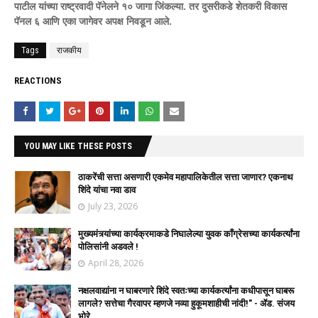
पाटील यांच्या राष्ट्रवादी पॅनेलने १० जागा जिंकल्या. तर दुसरीकडे शेतकरी विकास
पॅनल ६ आणि एका जागेवर अपक्ष निवडून आले.
Tags
राजकीय
REACTIONS
YOU MAY LIKE THESE POSTS
ठाकरेंची सत्ता असणारी एकमेव महापालिकेतील सत्ता जाणार? एकनाथ
शिंदे यांचा नवा डाव
July 23, 2026
मुख्यमंत्र्यांच्या कार्यक्रमाकडे निघालेल्या युवक काँग्रेसच्या कार्यकर्त्यांना
पोलिसांनी अडवले !
April 28, 2026
नक्षलवाद्यांना न घाबरणारे शिंदे स्वतःच्या कार्यकर्त्यांना कधीपासून घाबरू
लागले? सत्तेचा गैरवापर म्हणजे नव्या हुकूमशाहीची नांदी!" - ॲड. संजय
भोरे