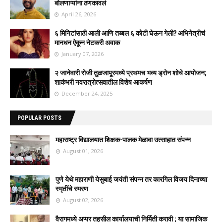
बोलणाऱ्यांना ठणकावलं
April 26, 2026
६ मिनिटांसाठी आली आणि तब्बल ६ कोटी घेऊन गेली? अभिनेत्रीचं
मानधन ऐकून नेटकरी अवाक
January 07, 2026
२ जानेवारी रोजी तुळजापूरमध्ये प्रथमच भव्य ड्रोन शोचे आयोजन;
शाकंभरी नवरात्रोत्सवातील विशेष आकर्षण
December 24, 2025
POPULAR POSTS
महाराष्ट्र विद्यालयात शिक्षक-पालक मेळावा उत्साहात संपन्न
August 01, 2026
पुणे येथे महाराणी येसुबाई जयंती संपन्न तर कारगिल विजय दिनाच्या
स्मृतींचे स्मरण
August 02, 2026
वैरागमध्ये अप्पर तहसील कार्यालयाची निर्मिती करावी ; या सामाजिक