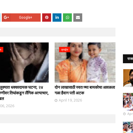
Google+
ईम
क्राईम
राज
ालुक्यात धक्कादायक घटना; २४
दोन लाखासाठी स्वतःच्या बायकोचा आवळला
रुणीवर तिघांकडून लैंगिक अत्याचार,
गळा हैवान पती अटक
ाखल
April 19, 2026
 06, 2026
Apr