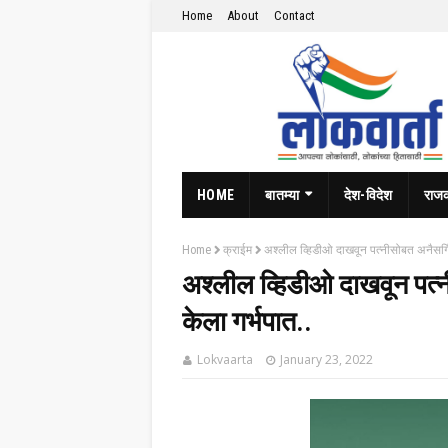
Home
About
Contact
HOME
बातम्या
देश-विदेश
राज
Home
क्राईम
अश्लील व्हिडीओ दाखवून पत्नीसोबत अनैसर्ग
अश्लील व्हिडीओ दाखवून पत्
केला गर्भपात..
Lokvaarta
January 23, 2022