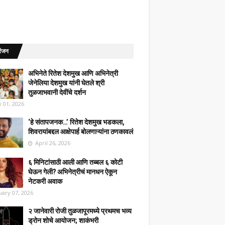
रंजन
अभिनेते रितेश देशमुख आणि अभिनेत्री
जेनेलिया देशमुख यांनी घेतले श्री
तुळजाभवानी देवींचे दर्शन
 01, 2026
‘हे संतापजनक…’ रितेश देशमुख भडकला,
शिवरायांबद्दल आक्षेपार्ह बोलणाऱ्यांना ठणकावलं
April 26, 2026
६ मिनिटांसाठी आली आणि तब्बल ६ कोटी
घेऊन गेली? अभिनेत्रीचं मानधन ऐकून
नेटकरी अवाक
uary 07, 2026
२ जानेवारी रोजी तुळजापूरमध्ये प्रथमच भव्य
ड्रोन शोचे आयोजन; शाकंभरी