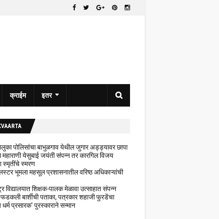
क्राईम
इतर
KVAARTA
 तालुका पोलिसांचा बाभुळगाव येथील जुगार अड्ड्यावर छापा
ेथे महाराणी येसुबाई जयंती संपन्न तर कारगिल विजय
ा स्मृतींचे स्मरण
लस्टर भूमला महसूल प्रशासनातील वरिष्ठ अधिकाऱ्यांची
ट्र विद्यालयात शिक्षक-पालक मेळावा उत्साहात संपन्न
 फडकली बार्शीची पताका, पत्रकार शहाजी फुरडेंचा
धर्म प्रसारक' पुरस्काराने सन्मान