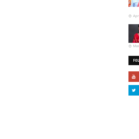
Apr
Mar
FO