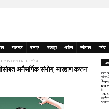
कीय
महाराष्ट्र
सोलापूर
कोल्हापूर
आरोग्य
मनोरंजन
क्रीडा
िक संभोग; मारहाण करून केला गर्भपात..
LO
नीसोबत अनैसर्गिक संभोग; मारहाण करून
बार्शी
पुणे य
दिनाच्य
खवा क्
भेट
महाराष्
पंढरीत
'भागवत 