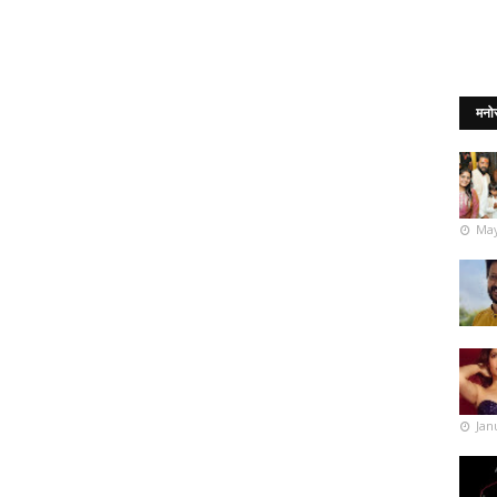
मनो
May
Jan