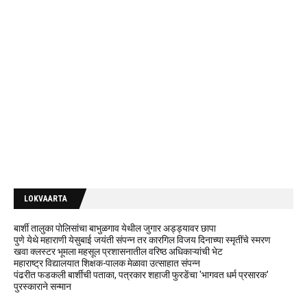
LOKVAARTA
बार्शी तालुका पोलिसांचा बाभुळगाव येथील जुगार अड्ड्यावर छापा
पुणे येथे महाराणी येसुबाई जयंती संपन्न तर कारगिल विजय दिनाच्या स्मृतींचे स्मरण
खवा क्लस्टर भूमला महसूल प्रशासनातील वरिष्ठ अधिकाऱ्यांची भेट
महाराष्ट्र विद्यालयात शिक्षक-पालक मेळावा उत्साहात संपन्न
पंढरीत फडकली बार्शीची पताका, पत्रकार शहाजी फुरडेंचा 'भागवत धर्म प्रसारक'
पुरस्काराने सन्मान