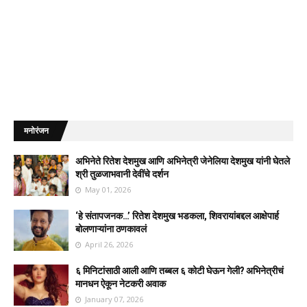
मनोरंजन
अभिनेते रितेश देशमुख आणि अभिनेत्री जेनेलिया देशमुख यांनी घेतले
श्री तुळजाभवानी देवींचे दर्शन
May 01, 2026
‘हे संतापजनक…’ रितेश देशमुख भडकला, शिवरायांबद्दल आक्षेपार्ह
बोलणाऱ्यांना ठणकावलं
April 26, 2026
६ मिनिटांसाठी आली आणि तब्बल ६ कोटी घेऊन गेली? अभिनेत्रीचं
मानधन ऐकून नेटकरी अवाक
January 07, 2026