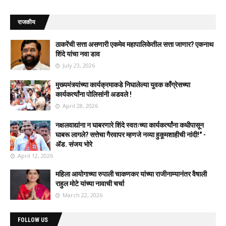
राजकीय
ठाकरेंची सत्ता असणारी एकमेव महापालिकेतील सत्ता जाणार? एकनाथ
शिंदे यांचा नवा डाव
July 23, 2026
मुख्यमंत्र्यांच्या कार्यक्रमाकडे निघालेल्या युवक काँग्रेसच्या
कार्यकर्त्यांना पोलिसांनी अडवले !
April 28, 2026
नक्षलवाद्यांना न घाबरणारे शिंदे स्वतःच्या कार्यकर्त्यांना कधीपासून
घाबरू लागले? सत्तेचा गैरवापर म्हणजे नव्या हुकूमशाहीची नांदी!" -
ॲड. संजय भोरे
April 12, 2026
महिला आयोगाच्या रुपाली चाकणकर यांच्या राजीनाम्यानंतर वैषाली
राहुल मोटे यांच्या नावाची चर्चा
March 22, 2026
FOLLOW US