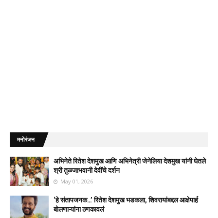
मनोरंजन
अभिनेते रितेश देशमुख आणि अभिनेत्री जेनेलिया देशमुख यांनी घेतले
श्री तुळजाभवानी देवींचे दर्शन
May 01, 2026
‘हे संतापजनक…’ रितेश देशमुख भडकला, शिवरायांबद्दल आक्षेपार्ह
बोलणाऱ्यांना ठणकावलं