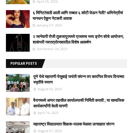
April 26, 2026
६ मिनिटांसाठी आली आणि तब्बल ६ कोटी घेऊन गेली? अभिनेत्रीचं
मानधन ऐकून नेटकरी अवाक
January 07, 2026
२ जानेवारी रोजी तुळजापूरमध्ये प्रथमच भव्य ड्रोन शोचे आयोजन;
शाकंभरी नवरात्रोत्सवातील विशेष आकर्षण
December 24, 2025
POPULAR POSTS
पुणे येथे महाराणी येसुबाई जयंती संपन्न तर कारगिल विजय दिनाच्या
स्मृतींचे स्मरण
August 02, 2026
वैरागमध्ये अप्पर तहसील कार्यालयाची निर्मिती करावी ; या सामाजिक
कार्यकर्त्यांनी केली मागणी
April 16, 2023
महाराष्ट्र विद्यालयात शिक्षक-पालक मेळावा उत्साहात संपन्न
August 01, 2026