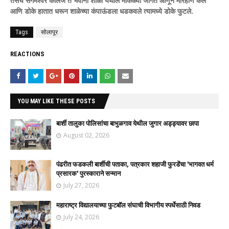
तसेच संगमेश्वर कॉलेज ते भवानी शाळा येथील मोकळ्या जागेत आणून मारहाण केले
आणि डोके हातात धरून शाळेच्या कंपाऊंडला धडकवले त्यामध्ये डोके फुटले.
Tags
सोलापूर
REACTIONS
YOU MAY LIKE THESE POSTS
बार्शी तालुका पोलिसांचा बाभुळगाव येथील जुगार अड्ड्यावर छापा
August 02, 2026
पंढरीत फडकली बार्शीची पताका, पत्रकार शहाजी फुरडेंचा 'भागवत धर्म
प्रसारक' पुरस्काराने सन्मान
July 27, 2026
महाराष्ट्र विद्यालयाच्या फुटबॉल संघाची विभागीय स्पर्धेसाठी निवड
July 24, 2026