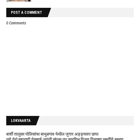
POST A COMMENT
0 Comments
LOKVAARTA
बार्शी तालुका पोलिसांचा बाभुळगाव येथील जुगार अड्ड्यावर छापा
पुणे येथे महाराणी येसुबाई जयंती संपन्न तर कारगिल विजय दिनाच्या स्मृतींचे स्मरण