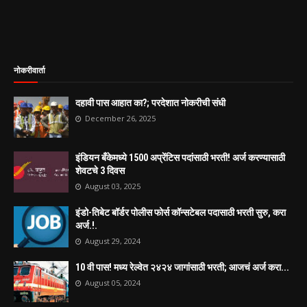
नोकरीवार्ता
दहावी पास आहात का?; परदेशात नोकरीची संधी
December 26, 2025
इंडियन बँकेमध्ये 1500 अप्रेंटिस पदांसाठी भरती! अर्ज करण्यासाठी
शेवटचे 3 दिवस
August 03, 2025
इंडो-तिबेट बॉर्डर पोलीस फोर्स कॉन्सटेबल पदासाठी भरती सुरु, करा
अर्ज.!.
August 29, 2024
10 वी पास! मध्य रेल्वेत २४२४ जागांसाठी भरती; आजचं अर्ज करा...
August 05, 2024