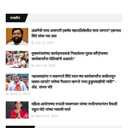
राजकीय
ठाकरेंची सत्ता असणारी एकमेव महापालिकेतील सत्ता जाणार? एकनाथ
शिंदे यांचा नवा डाव
July 23, 2026
मुख्यमंत्र्यांच्या कार्यक्रमाकडे निघालेल्या युवक काँग्रेसच्या
कार्यकर्त्यांना पोलिसांनी अडवले !
April 28, 2026
नक्षलवाद्यांना न घाबरणारे शिंदे स्वतःच्या कार्यकर्त्यांना कधीपासून
घाबरू लागले? सत्तेचा गैरवापर म्हणजे नव्या हुकूमशाहीची नांदी!" -
ॲड. संजय भोरे
April 12, 2026
महिला आयोगाच्या रुपाली चाकणकर यांच्या राजीनाम्यानंतर वैषाली
राहुल मोटे यांच्या नावाची चर्चा
March 22, 2026