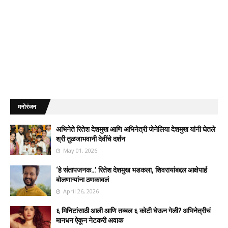
मनोरंजन
अभिनेते रितेश देशमुख आणि अभिनेत्री जेनेलिया देशमुख यांनी घेतले
श्री तुळजाभवानी देवींचे दर्शन
May 01, 2026
‘हे संतापजनक…’ रितेश देशमुख भडकला, शिवरायांबद्दल आक्षेपार्ह
बोलणाऱ्यांना ठणकावलं
April 26, 2026
६ मिनिटांसाठी आली आणि तब्बल ६ कोटी घेऊन गेली? अभिनेत्रीचं
मानधन ऐकून नेटकरी अवाक