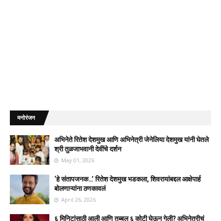
मनोरंजन
अभिनेते रितेश देशमुख आणि अभिनेत्री जेनेलिया देशमुख यांनी घेतले
श्री तुळजाभवानी देवींचे दर्शन
May 01, 2026
‘हे संतापजनक…’ रितेश देशमुख भडकला, शिवरायांबद्दल आक्षेपार्ह
बोलणाऱ्यांना ठणकावलं
April 26, 2026
६ मिनिटांसाठी आली आणि तब्बल ६ कोटी घेऊन गेली? अभिनेत्रीचं