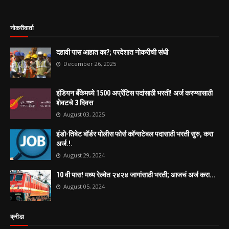
नोकरीवार्ता
दहावी पास आहात का?; परदेशात नोकरीची संधी
December 26, 2025
इंडियन बँकेमध्ये 1500 अप्रेंटिस पदांसाठी भरती! अर्ज करण्यासाठी
शेवटचे 3 दिवस
August 03, 2025
इंडो-तिबेट बॉर्डर पोलीस फोर्स कॉन्सटेबल पदासाठी भरती सुरु, करा
अर्ज.!.
August 29, 2024
10 वी पास! मध्य रेल्वेत २४२४ जागांसाठी भरती; आजचं अर्ज करा...
August 05, 2024
क्रीडा