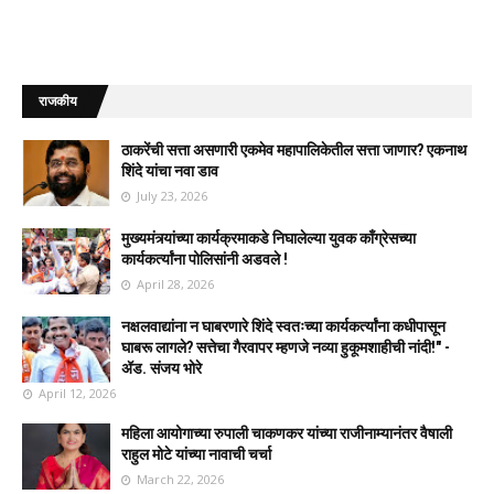
राजकीय
ठाकरेंची सत्ता असणारी एकमेव महापालिकेतील सत्ता जाणार? एकनाथ
शिंदे यांचा नवा डाव
July 23, 2026
मुख्यमंत्र्यांच्या कार्यक्रमाकडे निघालेल्या युवक काँग्रेसच्या
कार्यकर्त्यांना पोलिसांनी अडवले !
April 28, 2026
नक्षलवाद्यांना न घाबरणारे शिंदे स्वतःच्या कार्यकर्त्यांना कधीपासून
घाबरू लागले? सत्तेचा गैरवापर म्हणजे नव्या हुकूमशाहीची नांदी!" -
ॲड. संजय भोरे
April 12, 2026
महिला आयोगाच्या रुपाली चाकणकर यांच्या राजीनाम्यानंतर वैषाली
राहुल मोटे यांच्या नावाची चर्चा
March 22, 2026