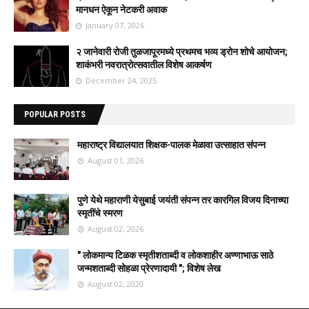
मानधन ऐकून नेटकरी अवाक
January 07, 2026
२ जानेवारी रोजी तुळजापूरमध्ये प्रथमच भव्य ड्रोन शोचे आयोजन;
शाकंभरी नवरात्रोत्सवातील विशेष आकर्षण
December 24, 2025
POPULAR POSTS
महाराष्ट्र विद्यालयात शिक्षक-पालक मेळावा उत्साहात संपन्न
August 01, 2026
पुणे येथे महाराणी येसुबाई जयंती संपन्न तर कारगिल विजय दिनाच्या
स्मृतींचे स्मरण
August 02, 2026
" लोकमान्य टिळक स्मृतीशताब्दी व लोकशाहीर अण्णाभाऊ साठे
जन्मशताब्दी सोहळा प्रेरणादायी "; विशेष लेख
August 02, 2020