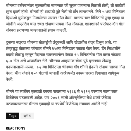
चीनच्या वर्चस्वानंतर सुरुवातीला सामन्यात जी चुरस पाहण्यास मिळाली होती, ती काहीशी
लुप्त झाली होती. चीनची ही आघाडी पुढे नेली ती वाँग शानशानने. तिने ५५व्या मिनिटाला
झिआओ युयीकडून मिळालेल्या पासवर गोल केला. यानंतर चार मिनिटांनी पुन्हा एकदा या
जोडीने अप्रतिम चाल रचत संघाचा पाचवा गोल नोंदवला. शानशानने पाठोपाठ दोन गोल
नोंदवत इराणच्या आव्हानातली हवाच काढली.
दुसऱ्या सत्रात चीनच्या खेळाडूंची तंदुरुस्ती आणि खेळातील तंत्र दिसून आले. या
तंत्रशुद्ध खेळाच्या जोरावर चीनने ७७व्या मिनिटाला सहावा गोल केला. टँग जिआलीने
बदली खेळाडू म्हणून मैदानात उतरल्यानंतर केवळ १५ मिनिटांनीच गोल करत संघाला
६-० गोल असे आघाडीवर नेले. चीनच्या आक्रमक खेळा पुढे इरानच्या खेळाडू
दडपनाखाली आल्या. ८२ व्या मिनिटाला चीनच्या वॉँग शॉँगने हेडरने संघाचा सातवा गोल
केला. चीन संघाने ७-० गोलची आघाडी अखेरपर्यंत कायम राखत दिमाखात आगेकूच
केली.
चीनने या स्पर्धेवर एकहाती दबदबा राखताना १९८६ ते १९९९ दरम्यान सलग सात
विजेतेपद पटकावली आहेत. पण २००६ साली ऑस्ट्रेलिया येथे आठवे जेतेपद
पटकावल्यानंतर चीनला एकदाही या स्पधेर्चे विजेतेपद उंचावता आलेले नाही.
Tags
क्रीडा
REACTIONS