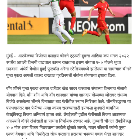
मुंबई - आठवेळच्या विजेत्या बलाढ्य चीनने एएफसी वुमन्स आशिया कप भारत २०२२
स्पर्धेत आपली विजयी वाटचाल कायम राखताना इराण संघाचा ७-० गोलने धुव्वा
उडवला. अंधेरी येथील मुंबई फुटबॉल अरेना स्टेडियममध्ये झालेल्या या सामन्यात चीनने
पुन्हा एकदा आपली ताकद दाखवत प्रतिस्पर्धी संघांना धोक्याचा इशारा दिला.
वाँग शाँगने पुन्हा एकदा आपला दर्जेदार खेळ सादर करताना संघाच्या विजयात मोलाचे
योगदान दिले. वाँग शाँग आणि वाँग शानशान यांच्या शानदार खेळाच्या जोरावर संभाव्य
विजेते असलेल्या चीनने दिमाखात बाद फेरीतील स्थान निश्चित केले. चीनविरुद्धच्या या
पराभवानंतर बाद फेरीच्या आशा कायम राखण्यासाठी इराणला बुधवारी चायनिज
तैपईविरुद्ध विजय अनिवार्य झाला आहे. तैपईलाही पुढील फेरीसाठी विजय आवश्यक
असल्याने दोन्ही संघांसाठी हा सामना निर्णायक ठरणार आहे. गुरुवारी चीनला तैपईविरुद्ध
४-० गोल असा विजय मिळवताना काहीसे झुंजावे लागले, मात्र रविवारी त्यांनी पुन्हा
एकदा वेगवान आणि नियंत्रित खेळ करताना इराणचा भक्कम बचाव भेदत शानदार