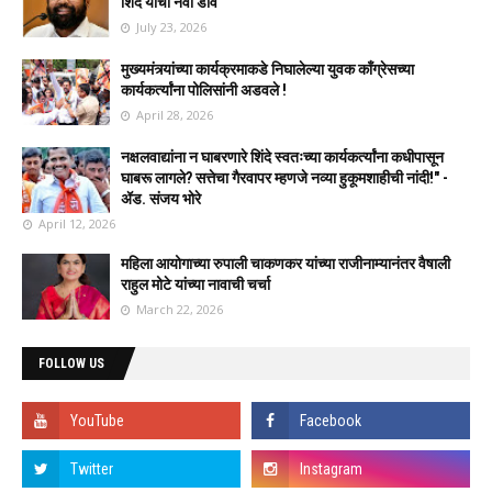
शिंदे यांचा नवा डाव
July 23, 2026
मुख्यमंत्र्यांच्या कार्यक्रमाकडे निघालेल्या युवक काँग्रेसच्या
कार्यकर्त्यांना पोलिसांनी अडवले !
April 28, 2026
नक्षलवाद्यांना न घाबरणारे शिंदे स्वतःच्या कार्यकर्त्यांना कधीपासून
घाबरू लागले? सत्तेचा गैरवापर म्हणजे नव्या हुकूमशाहीची नांदी!" -
ॲड. संजय भोरे
April 12, 2026
महिला आयोगाच्या रुपाली चाकणकर यांच्या राजीनाम्यानंतर वैषाली
राहुल मोटे यांच्या नावाची चर्चा
March 22, 2026
FOLLOW US