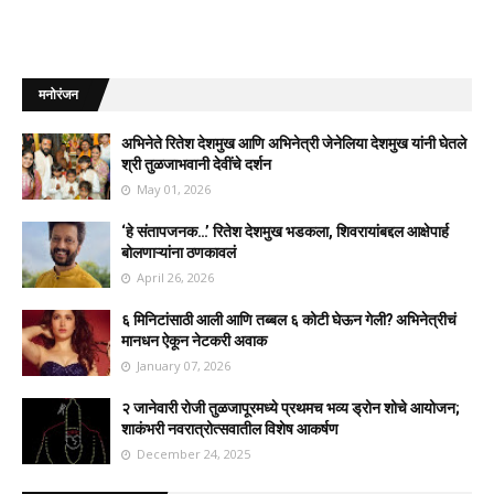
मनोरंजन
अभिनेते रितेश देशमुख आणि अभिनेत्री जेनेलिया देशमुख यांनी घेतले
श्री तुळजाभवानी देवींचे दर्शन
May 01, 2026
‘हे संतापजनक…’ रितेश देशमुख भडकला, शिवरायांबद्दल आक्षेपार्ह
बोलणाऱ्यांना ठणकावलं
April 26, 2026
६ मिनिटांसाठी आली आणि तब्बल ६ कोटी घेऊन गेली? अभिनेत्रीचं
मानधन ऐकून नेटकरी अवाक
January 07, 2026
२ जानेवारी रोजी तुळजापूरमध्ये प्रथमच भव्य ड्रोन शोचे आयोजन;
शाकंभरी नवरात्रोत्सवातील विशेष आकर्षण
December 24, 2025