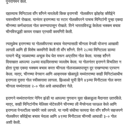
पुनरागमन केले.
दहाव्याच मिनिटाला वाँग शाँगने मारलेली किक इराणची गोलकीपर झोहरेह कौदैईने
यशस्वीपणे रोखला. यानंतर इराणच्या या स्टार गोलकीपरने पाचच मिनिटांनी पुन्हा एकदा
चीनच्या कर्णधाराला गोल करण्यापासून रोखले. तिने भारताविरुद्ध केलेला भक्कम बचाव
चीनविरुद्धही कायम राखत प्रभावी कामगिरी केली.
त्यामुळेच इराणच्या या गोलकीपरचा बचाव भेदण्यासाठी चीनला वेगळी योजना आखावी
लागली आणि ही विशेष कामगिरी केली ती वाँग शाँगने. तिने २८व्या मिनिटाला डाव्या
पायाने चेंडू जाळ्याच्या अचूक वेध घेत मरून अप्रतिम गोल केला. यासह शाँगने
दिमाखात आपल्या २७व्या वाढदिवसाचा जल्लोष केला. या गोलनंतर इराणने विचलित न
होता पुन्हा एकदा भक्कम बचाव करत चीनला गोलजाळ्यापासून दूर राखण्याचा प्रयत्न
केला. मात्र, चीनच्या वेगवान आणि आक्रमक खेळापुढे मध्यंतराच्या काही मिनिटांआधीच
इराणला दुसरा गोल स्वीकारावा लागला. झिआओ युयी हिने ४३व्या मिनीटाला गोल करत
चीनला मध्यंतराला २-० गोल असे आघाडीवर नेले.
इराणने मध्यंतरानंतर नेगिन झंडी या आपल्या गुणवान युवा खेळाडूला मैदानात उतरविले.
मात्र, काही मिनिटांनीच मेलिका मोटेवलीने चीनच्या ली मेंगवेनला फाऊल केले आणि
इराणला पेनल्टीला सामोरे जावे लागले. या नामी संधीचा फायदा घेत वाँग शाँगने सहजपणे
गोलकीपर कौदेईचा बचाव भेदला आणि ४९व्या मिनीटाला चीनची आघाडी ३-० गोल
अशी केली.