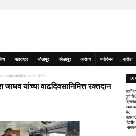
कीय
महाराष्ट्र
सोलापूर
कोल्हापूर
आरोग्य
मनोरंजन
क्रीडा
ांच्या वाढदिवसानिमित्त रक्तदान शिबीर
LO
मेश जाधव यांच्या वाढदिवसानिमित्त रक्तदान
बार्शी
पुणे य
दिनाच्य
खवा क्
भेट
महाराष्
पंढरीत
'भागवत 