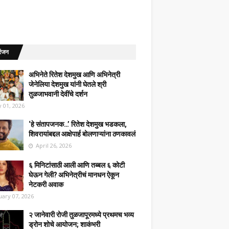
रंजन
अभिनेते रितेश देशमुख आणि अभिनेत्री
जेनेलिया देशमुख यांनी घेतले श्री
तुळजाभवानी देवींचे दर्शन
 01, 2026
‘हे संतापजनक…’ रितेश देशमुख भडकला,
शिवरायांबद्दल आक्षेपार्ह बोलणाऱ्यांना ठणकावलं
April 26, 2026
६ मिनिटांसाठी आली आणि तब्बल ६ कोटी
घेऊन गेली? अभिनेत्रीचं मानधन ऐकून
नेटकरी अवाक
uary 07, 2026
२ जानेवारी रोजी तुळजापूरमध्ये प्रथमच भव्य
ड्रोन शोचे आयोजन; शाकंभरी