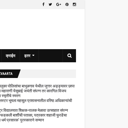
क्राईम
इतर
KVAARTA
 तालुका पोलिसांचा बाभुळगाव येथील जुगार अड्ड्यावर छापा
ेथे महाराणी येसुबाई जयंती संपन्न तर कारगिल विजय
ा स्मृतींचे स्मरण
लस्टर भूमला महसूल प्रशासनातील वरिष्ठ अधिकाऱ्यांची
ट्र विद्यालयात शिक्षक-पालक मेळावा उत्साहात संपन्न
 फडकली बार्शीची पताका, पत्रकार शहाजी फुरडेंचा
धर्म प्रसारक' पुरस्काराने सन्मान