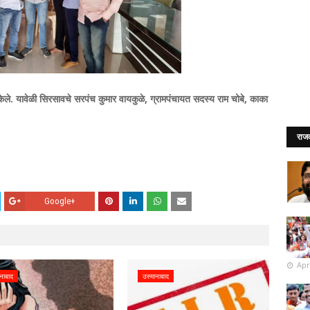
केले. यावेळी सिरसावचे सरपंच कुमार वायकुळे, ग्रामपंचायत सदस्य राम चोबे, काका
राज
Google+
Apr
नाबाद
उस्मानाबाद