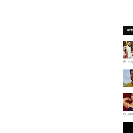
मनो
May
Jan