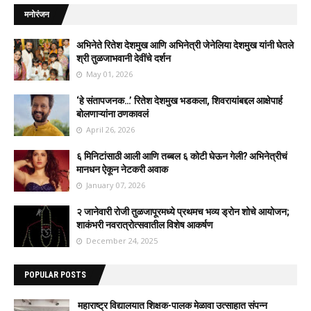
मनोरंजन
अभिनेते रितेश देशमुख आणि अभिनेत्री जेनेलिया देशमुख यांनी घेतले
श्री तुळजाभवानी देवींचे दर्शन
May 01, 2026
‘हे संतापजनक…’ रितेश देशमुख भडकला, शिवरायांबद्दल आक्षेपार्ह
बोलणाऱ्यांना ठणकावलं
April 26, 2026
६ मिनिटांसाठी आली आणि तब्बल ६ कोटी घेऊन गेली? अभिनेत्रीचं
मानधन ऐकून नेटकरी अवाक
January 07, 2026
२ जानेवारी रोजी तुळजापूरमध्ये प्रथमच भव्य ड्रोन शोचे आयोजन;
शाकंभरी नवरात्रोत्सवातील विशेष आकर्षण
December 24, 2025
POPULAR POSTS
महाराष्ट्र विद्यालयात शिक्षक-पालक मेळावा उत्साहात संपन्न