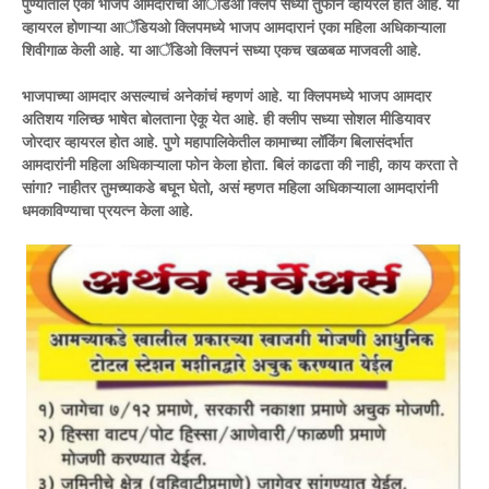
पुण्यातील एका भाजप आमदाराची आॅडिओ क्लिप सध्या तुफान व्हायरल होत आहे. या
व्हायरल होणाऱ्या आॅडियओ क्लिपमध्ये भाजप आमदारानं एका महिला अधिकाऱ्याला
शिवीगाळ केली आहे. या आॅडिओ क्लिपनं सध्या एकच खळबळ माजवली आहे.
भाजपाच्या आमदार असल्याचं अनेकांचं म्हणणं आहे. या क्लिपमध्ये भाजप आमदार
अतिशय गलिच्छ भाषेत बोलताना ऐकू येत आहे. ही क्लीप सध्या सोशल मीडियावर
जोरदार व्हायरल होत आहे. पुणे महापालिकेतील कामाच्या लॉकिंग बिलासंदर्भात
आमदारांनी महिला अधिकाऱ्याला फोन केला होता. बिलं काढता की नाही, काय करता ते
सांगा? नाहीतर तुमच्याकडे बघून घेतो, असं म्हणत महिला अधिकाऱ्याला आमदारांनी
धमकाविण्याचा प्रयत्न केला आहे.