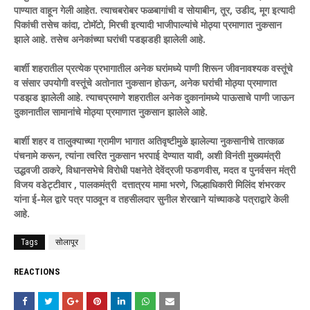
पाण्यात वाहून गेली आहेत. त्याचबरोबर फळबागांची व सोयाबीन, तूर, उडीद, मूग इत्यादी
पिकांची तसेच कांदा, टोमॅटो, मिरची इत्यादी भाजीपाल्यांचे मोठ्या प्रमाणात नुकसान
झाले आहे. तसेच अनेकांच्या घरांची पडझडही झालेली आहे.
बार्शी शहरातील प्रत्येक प्रभागातील अनेक घरांमध्ये पाणी शिरून जीवनावश्यक वस्तूंचे
व संसार उपयोगी वस्तूंचे अतोनात नुकसान होऊन, अनेक घरांची मोठ्या प्रमाणात
पडझड झालेली आहे. त्याचप्रमाणे शहरातील अनेक दुकानांमध्ये पाऊसाचे पाणी जाऊन
दुकानातील सामानांचे मोठ्या प्रमाणात नुकसान झालेले आहे.
बार्शी शहर व तालुक्याच्या ग्रामीण भागात अतिवृष्टीमुळे झालेल्या नुकसानीचे तात्काळ
पंचनामे करून, त्यांना त्वरित नुकसान भरपाई देण्यात यावी, अशी विनंती मुख्यमंत्री
उद्धवजी ठाकरे, विधानसभेचे विरोधी पक्षनेते देवेंद्रजी फडणवीस, मदत व पुनर्वसन मंत्री
विजय वडेट्टीवार , पालकमंत्री दत्तात्रय मामा भरणे, जिल्हाधिकारी मिलिंद शंभरकर
यांना ई-मेल द्वारे पत्र पाठवून व तहसीलदार सुनील शेरखाने यांच्याकडे पत्राद्वारे केली
आहे.
Tags
सोलापूर
REACTIONS