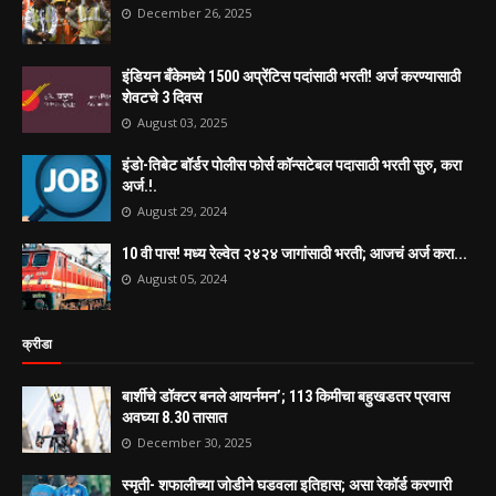
December 26, 2025
इंडियन बँकेमध्ये 1500 अप्रेंटिस पदांसाठी भरती! अर्ज करण्यासाठी
शेवटचे 3 दिवस
August 03, 2025
इंडो-तिबेट बॉर्डर पोलीस फोर्स कॉन्सटेबल पदासाठी भरती सुरु, करा
अर्ज.!.
August 29, 2024
10 वी पास! मध्य रेल्वेत २४२४ जागांसाठी भरती; आजचं अर्ज करा...
August 05, 2024
क्रीडा
बार्शीचे डॉक्टर बनले आयर्नमन’; 113 किमीचा बहुखडतर प्रवास
अवघ्या 8.30 तासात
December 30, 2025
स्मृती- शफालीच्या जोडीने घडवला इतिहास; असा रेकॉर्ड करणारी