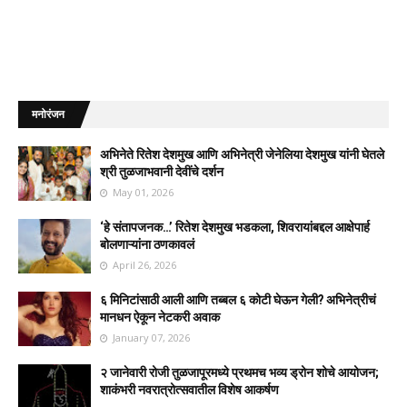
मनोरंजन
अभिनेते रितेश देशमुख आणि अभिनेत्री जेनेलिया देशमुख यांनी घेतले
श्री तुळजाभवानी देवींचे दर्शन
May 01, 2026
‘हे संतापजनक…’ रितेश देशमुख भडकला, शिवरायांबद्दल आक्षेपार्ह
बोलणाऱ्यांना ठणकावलं
April 26, 2026
६ मिनिटांसाठी आली आणि तब्बल ६ कोटी घेऊन गेली? अभिनेत्रीचं
मानधन ऐकून नेटकरी अवाक
January 07, 2026
२ जानेवारी रोजी तुळजापूरमध्ये प्रथमच भव्य ड्रोन शोचे आयोजन;
शाकंभरी नवरात्रोत्सवातील विशेष आकर्षण