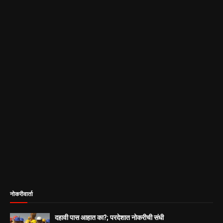
नोकरीवार्ता
दहावी पास आहात का?; परदेशात नोकरीची संधी