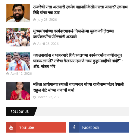
ठाकरेंची सत्ता असणारी एकमेव महापालिकेतील सत्ता जाणार? एकनाथ
शिंदे यांचा नवा डाव
July 23, 2026
मुख्यमंत्र्यांच्या कार्यक्रमाकडे निघालेल्या युवक काँग्रेसच्या
कार्यकर्त्यांना पोलिसांनी अडवले !
April 28, 2026
नक्षलवाद्यांना न घाबरणारे शिंदे स्वतःच्या कार्यकर्त्यांना कधीपासून
घाबरू लागले? सत्तेचा गैरवापर म्हणजे नव्या हुकूमशाहीची नांदी!" -
ॲड. संजय भोरे
April 12, 2026
महिला आयोगाच्या रुपाली चाकणकर यांच्या राजीनाम्यानंतर वैषाली
राहुल मोटे यांच्या नावाची चर्चा
March 22, 2026
FOLLOW US