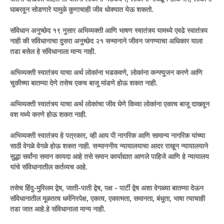
घाबरवून सोडणारे यामुळे कुणाचाही जीव धोक्यात येऊ शकतो.
संविधान अनुच्छेद १९ नुसार अभिव्यक्ती आणि भाषण स्वातंत्र्य यामध्ये एवढे स्वातंत्र्य
नाही की संविधानाचा दुसरा अनुच्छेद २१ सन्मानाने जीवन जगण्याचा अधिकार याला
तडा बसेल हे संविधानाला मान्य नाही.
अभिव्यक्ती स्वातंत्र्य याचा अर्थ लोकांना भडकवणे, लोकांना कन्फ्युजन करणे आणि
चुकीच्या बातम्या देणे तसेच एकच बाजू मांडणे होऊ शकत नाही.
अभिव्यक्ती स्वातंत्र्य याचा अर्थ लोकांचा जीव घेणे किव्वा लोकांना एकाच बाजू दाखवून
वश मध्ये करणे होऊ शकत नाही.
अभिव्यक्ती स्वातंत्र्य हे पत्रकार, व्ही आय पी नागरिक आणि सामान्य नागरिक यांच्या
साठी वेगळे वेगळे होऊ शकत नाही. सन्माननीय न्यायालयाचा आदर राखून न्यायालयाने
सुद्धा सर्वांना समान कायदा आहे तसे समान कार्याद्यात आणले पाहिजे आणि हे न्यायालय
यांचे संविधानातील कर्तव्यच आहे.
तसेच हिंदु-मुस्लिम द्वेष, जाती-पाती द्वेष, पक्ष - पार्टी द्वेष अशा वेगळ्या बातम्या देऊन
संविधानातील मूळतत्व धर्मनिरपेक्ष, एकत्व, एकात्मता, समानता, बंधुता, भाषा त्याचाही
तडा जात आहे.हे संविधानाला मान्य नाही.