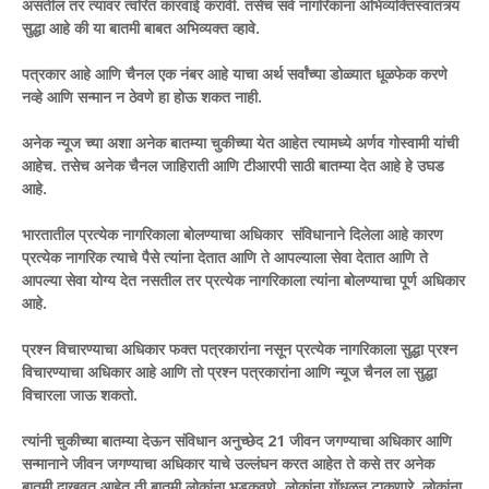
असतील तर त्यावर त्वरित कारवाई करावी. तसेच सर्व नागरिकांना अभिव्यक्तिस्वातंत्र्य
सुद्धा आहे की या बातमी बाबत अभिव्यक्त व्हावे.
पत्रकार आहे आणि चैनल एक नंबर आहे याचा अर्थ सर्वांच्या डोळ्यात धूळफेक करणे
नव्हे आणि सन्मान न ठेवणे हा होऊ शकत नाही.
अनेक न्यूज च्या अशा अनेक बातम्या चुकीच्या येत आहेत त्यामध्ये अर्णव गोस्वामी यांची
आहेच. तसेच अनेक चैनल जाहिराती आणि टीआरपी साठी बातम्या देत आहे हे उघड
आहे.
भारतातील प्रत्येक नागरिकाला बोलण्याचा अधिकार संविधानाने दिलेला आहे कारण
प्रत्येक नागरिक त्याचे पैसे त्यांना देतात आणि ते आपल्याला सेवा देतात आणि ते
आपल्या सेवा योग्य देत नसतील तर प्रत्येक नागरिकाला त्यांना बोलण्याचा पूर्ण अधिकार
आहे.
प्रश्न विचारण्याचा अधिकार फक्त पत्रकारांना नसून प्रत्येक नागरिकाला सुद्धा प्रश्न
विचारण्याचा अधिकार आहे आणि तो प्रश्न पत्रकारांना आणि न्यूज चैनल ला सुद्धा
विचारला जाऊ शकतो.
त्यांनी चुकीच्या बातम्या देऊन संविधान अनुच्छेद 21 जीवन जगण्याचा अधिकार आणि
सन्मानाने जीवन जगण्याचा अधिकार याचे उल्लंघन करत आहेत ते कसे तर अनेक
बातमी दाखवत आहेत ती बातमी लोकांना भडकवणे, लोकांना गोंधळून टाकणारे, लोकांना