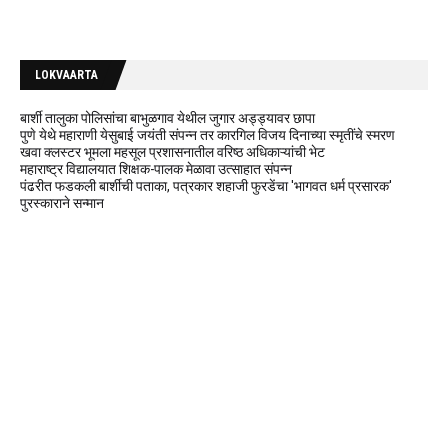
LOKVAARTA
बार्शी तालुका पोलिसांचा बाभुळगाव येथील जुगार अड्ड्यावर छापा
पुणे येथे महाराणी येसुबाई जयंती संपन्न तर कारगिल विजय दिनाच्या स्मृतींचे स्मरण
खवा क्लस्टर भूमला महसूल प्रशासनातील वरिष्ठ अधिकाऱ्यांची भेट
महाराष्ट्र विद्यालयात शिक्षक-पालक मेळावा उत्साहात संपन्न
पंढरीत फडकली बार्शीची पताका, पत्रकार शहाजी फुरडेंचा 'भागवत धर्म प्रसारक'
पुरस्काराने सन्मान