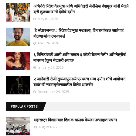
अभिनेते रितेश देशमुख आणि अभिनेत्री जेनेलिया देशमुख यांनी घेतले
श्री तुळजाभवानी देवींचे दर्शन
May 01, 2026
‘हे संतापजनक…’ रितेश देशमुख भडकला, शिवरायांबद्दल आक्षेपार्ह
बोलणाऱ्यांना ठणकावलं
April 26, 2026
६ मिनिटांसाठी आली आणि तब्बल ६ कोटी घेऊन गेली? अभिनेत्रीचं
मानधन ऐकून नेटकरी अवाक
January 07, 2026
२ जानेवारी रोजी तुळजापूरमध्ये प्रथमच भव्य ड्रोन शोचे आयोजन;
शाकंभरी नवरात्रोत्सवातील विशेष आकर्षण
December 24, 2025
POPULAR POSTS
महाराष्ट्र विद्यालयात शिक्षक-पालक मेळावा उत्साहात संपन्न
August 01, 2026