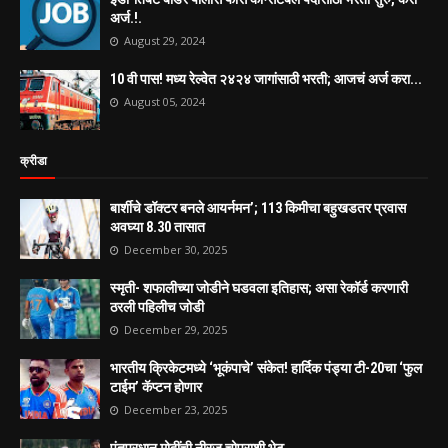
अर्ज.!.
August 29, 2024
10 वी पास! मध्य रेल्वेत २४२४ जागांसाठी भरती; आजचं अर्ज करा...
August 05, 2024
क्रीडा
बार्शीचे डॉक्टर बनले आयर्नमन’; 113 किमीचा बहुखडतर प्रवास
अवघ्या 8.30 तासात
December 30, 2025
स्मृती- शफालीच्या जोडीने घडवला इतिहास; असा रेकॉर्ड करणारी
ठरली पहिलीच जोडी
December 29, 2025
भारतीय क्रिकेटमध्ये ‘भूकंपाचे’ संकेत! हार्दिक पंड्या टी-20चा ‘फुल
टाईम’ कॅप्टन होणार
December 23, 2025
पंतप्रधान मोदींची नीरज चोप्राशी भेट