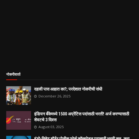
नोकरीवार्ता
दहावी पास आहात का?; परदेशात नोकरीची संधी
December 26, 2025
इंडियन बँकेमध्ये 1500 अप्रेंटिस पदांसाठी भरती! अर्ज करण्यासाठी
शेवटचे 3 दिवस
August 03, 2025
इंडो-तिबेट बॉर्डर पोलीस फोर्स कॉन्सटेबल पदासाठी भरती सुरु, करा