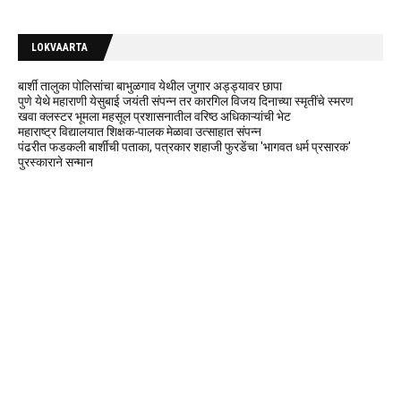
LOKVAARTA
बार्शी तालुका पोलिसांचा बाभुळगाव येथील जुगार अड्ड्यावर छापा
पुणे येथे महाराणी येसुबाई जयंती संपन्न तर कारगिल विजय दिनाच्या स्मृतींचे स्मरण
खवा क्लस्टर भूमला महसूल प्रशासनातील वरिष्ठ अधिकाऱ्यांची भेट
महाराष्ट्र विद्यालयात शिक्षक-पालक मेळावा उत्साहात संपन्न
पंढरीत फडकली बार्शीची पताका, पत्रकार शहाजी फुरडेंचा 'भागवत धर्म प्रसारक'
पुरस्काराने सन्मान