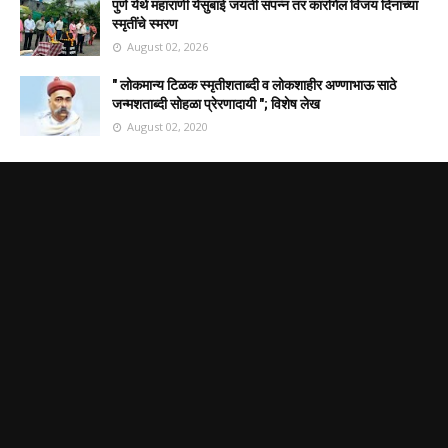
पुणे येथे महाराणी येसुबाई जयंती संपन्न तर कारगिल विजय दिनाच्या
स्मृतींचे स्मरण
August 02, 2026
" लोकमान्य टिळक स्मृतीशताब्दी व लोकशाहीर अण्णाभाऊ साठे
जन्मशताब्दी सोहळा प्रेरणादायी "; विशेष लेख
August 02, 2020