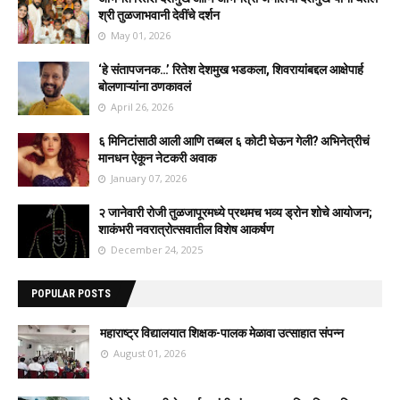
श्री तुळजाभवानी देवींचे दर्शन
May 01, 2026
‘हे संतापजनक…’ रितेश देशमुख भडकला, शिवरायांबद्दल आक्षेपार्ह
बोलणाऱ्यांना ठणकावलं
April 26, 2026
६ मिनिटांसाठी आली आणि तब्बल ६ कोटी घेऊन गेली? अभिनेत्रीचं
मानधन ऐकून नेटकरी अवाक
January 07, 2026
२ जानेवारी रोजी तुळजापूरमध्ये प्रथमच भव्य ड्रोन शोचे आयोजन;
शाकंभरी नवरात्रोत्सवातील विशेष आकर्षण
December 24, 2025
POPULAR POSTS
महाराष्ट्र विद्यालयात शिक्षक-पालक मेळावा उत्साहात संपन्न
August 01, 2026