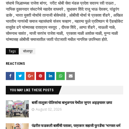
संघाचे जिल्हाध्यक्ष राजेश बांगर, परीट धोबी सेवा मंडळ प्रदेश सदस्य रवी राऊत ,
नाभिक दुकानदार संघटनेचे महादेव वाघमारे , सुधाकर शिंदे राजू भाऊ देवकर, पांडुरंग
डाके , भारत मुक्ती मोर्चाचे तानाजी बोकेफोडे , ओबीसी मोर्चा चे प्रकाश शेंडगे , अखिल
भारतीय नागपंथी समाज महासंघाचे संजय चव्हाण , महात्मा फुले प्रतिष्ठान चे ऍडव्होकेट
वासुदेव ढगे यांच्यासह दत्तात्रय मस्तूद , दीपक शिंदे , आप्पा शेंडगे , माऊली नाळे,
सोमनाथ सावंत , माजी सरपंच राजेश माळी, प्रकाश माळी अशोक माळी, मुन्ना माळी
यांच्यासह ओबीसी समाजातील जाती पोटजाती मधील नागरिक उपस्थित होते.
Tags
सोलापूर
REACTIONS
YOU MAY LIKE THESE POSTS
बार्शी तालुका पोलिसांचा बाभुळगाव येथील जुगार अड्ड्यावर छापा
August 02, 2026
पंढरीत फडकली बार्शीची पताका, पत्रकार शहाजी फुरडेंचा 'भागवत धर्म