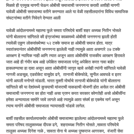
मिळावे ही प्रमुख मागणी घेऊन ओबीसी समाजाची जनगणना करावी अशीही मागणी
यावेळी ओबीसी समाजाच्या वतीने करण्यात आले या वेळी तहसीलदारांना विविध सामाजिक
संघटनांच्या वतीने निवेदने देण्यात आली
यावेळी आंदोलनामध्ये महात्मा फुले समता परिषदेचे बार्शी शहर अध्यक्ष नितीन भोसले
यांनी बोलताना सांगितले की इंग्रजांच्या काळामध्ये ओबीसी जनगणना झाली होती
त्यावेळी एकूण लोकसंख्येच्या ५२ टक्के समाज हा ओबीसी समाज होता. मात्र
स्वातंत्र्यानंतर ओबीसींची जनगणना झालेली नाही त्यामुळे आता असणारे २७ टक्के
आरक्षण हे न्यायिक नाही आणि त्यात अजून आता ओबीसींचे राजकीय आरक्षण हिरावले
जात आहे ही गंभीर बाब आहे उपेक्षित समाजाला परंतु अपेक्षित करत गावा बाहेर
हाकलण्याचा हा दावा असून आता ओबीसींनी जागृत व्हावे असेही त्यांनी सांगितले यावेळी
नागजी अडसूळ, एडवोकेट वासुदेव ढगे, तानाजी बोकेफोडे, सुनील आवघडे व इतर
यांनी आपली मनोगते मांडली. भारत मुक्ती मोर्चाचे तानाजी बोकेफोडे यांनी बोलताना
सांगितले की या देशांमध्ये कुत्र्याची मांजराची माकडाची मोजणी होत असेल तर ओबीसी
समाजाची जनगणना का होत नाही असा प्रश्न करत सरकार कोणतेही असो ओबीसींना
हमेशा अन्यायाला सामोरे जावे लागले आहे त्यामुळे आता संघर्ष हा एकमेव मार्ग असून
त्याच मार्गाने ओबीसी समाजाला न्यायासाठी भांडावे लागेल.
बार्शी तहसील कार्यालयासमोर ओबीसी समाजाच्या झालेल्या आंदोलनामध्ये महात्मा फुले
समता परिषद तालुकाध्यक्ष दीपक ढगे, शहराध्यक्ष नितीन भोसले ,सावता परिषदेचे
तालुका अध्यक्ष दिनेश नाळे , सावता सेना चे अध्यक्ष पुष्कराज आगरकर, वंजारी सेवा