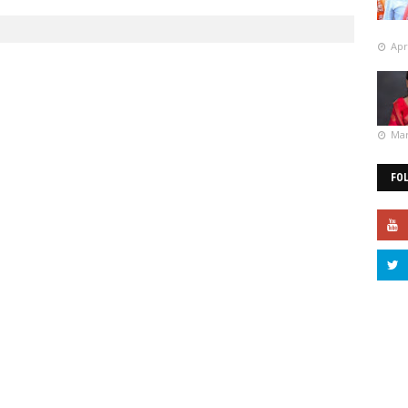
Apr
Mar
FO