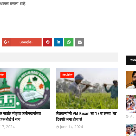
चा धक्का बसला आहे.
Google+
राज
िदेश
देश-विदेश
 सर्वात मोठ्या जमीनदारांच्या
शेतकऱ्यांनो PM Kisan चा 17 वा हप्ता ‘या’
Apr
्फ बोर्डचं नाव
दिवशी जमा होणार!
 17, 2024
June 14, 2024