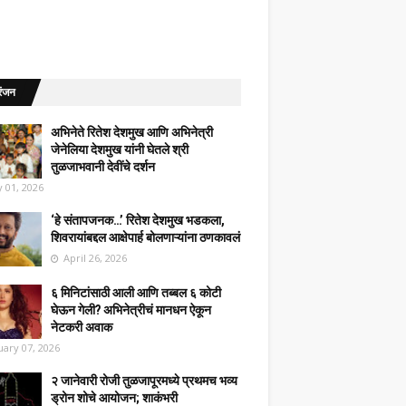
रंजन
अभिनेते रितेश देशमुख आणि अभिनेत्री
जेनेलिया देशमुख यांनी घेतले श्री
तुळजाभवानी देवींचे दर्शन
 01, 2026
‘हे संतापजनक…’ रितेश देशमुख भडकला,
शिवरायांबद्दल आक्षेपार्ह बोलणाऱ्यांना ठणकावलं
April 26, 2026
६ मिनिटांसाठी आली आणि तब्बल ६ कोटी
घेऊन गेली? अभिनेत्रीचं मानधन ऐकून
नेटकरी अवाक
uary 07, 2026
२ जानेवारी रोजी तुळजापूरमध्ये प्रथमच भव्य
ड्रोन शोचे आयोजन; शाकंभरी