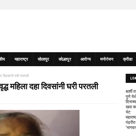
कीय
महाराष्ट्र
सोलापूर
कोल्हापूर
आरोग्य
मनोरंजन
क्रीडा
दहा दिवसांनी घरी परतली
LO
वृद्ध महिला दहा दिवसांनी घरी परतली
बार्शी
पुणे य
दिनाच्य
खवा क्
भेट
महाराष्
पंढरीत
'भागवत 