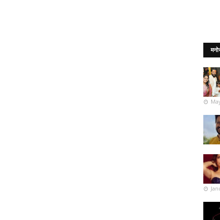
मनो
May
Jan