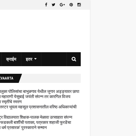
क्राईम
इतर
KVAARTA
 तालुका पोलिसांचा बाभुळगाव येथील जुगार अड्ड्यावर छापा
ेथे महाराणी येसुबाई जयंती संपन्न तर कारगिल विजय
ा स्मृतींचे स्मरण
लस्टर भूमला महसूल प्रशासनातील वरिष्ठ अधिकाऱ्यांची
ट्र विद्यालयात शिक्षक-पालक मेळावा उत्साहात संपन्न
 फडकली बार्शीची पताका, पत्रकार शहाजी फुरडेंचा
धर्म प्रसारक' पुरस्काराने सन्मान