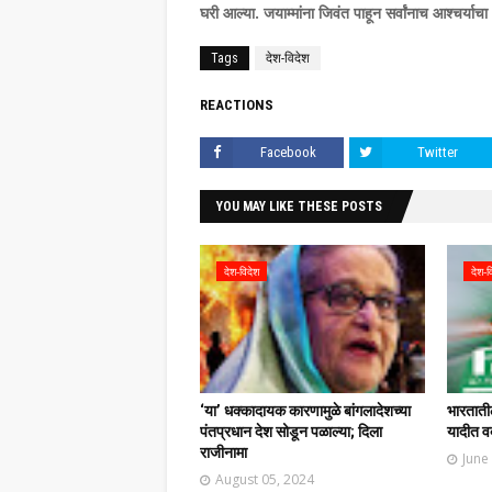
घरी आल्या. जयाम्मांना जिवंत पाहून सर्वांनाच आश्चर्या
Tags
देश-विदेश
REACTIONS
Facebook
Twitter
YOU MAY LIKE THESE POSTS
देश-विदेश
देश-व
‘या’ धक्कादायक कारणामुळे बांगलादेशच्या
भारतातील
पंतप्रधान देश सोडून पळाल्या; दिला
यादीत वक
राजीनामा
June
August 05, 2024