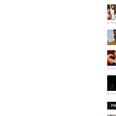
May
Jan
Dec
PO