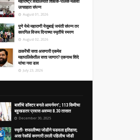
महाराष्ट्र विद्यालयात शिक्षक-पालक मेळावा
उत्साहात संपन्न
August 01, 2026
पुणे येथे महाराणी येसुबाई जयंती संपन्न तर
कारगिल विजय दिनाच्या स्मृतींचे स्मरण
August 02, 2026
ठाकरेंची सत्ता असणारी एकमेव
महापालिकेतील सत्ता जाणार? एकनाथ शिंदे
यांचा नवा डाव
July 23, 2026
बार्शीचे डॉक्टर बनले आयर्नमन’; 113 किमीचा
बहुखडतर प्रवास अवघ्या 8.30 तासात
December 30, 2025
स्मृती- शफालीच्या जोडीने घडवला इतिहास;
असा रेकॉर्ड करणारी ठरली पहिलीच जोडी