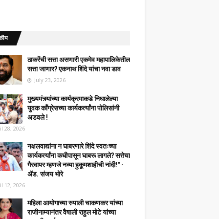
कीय
ठाकरेंची सत्ता असणारी एकमेव महापालिकेतील
सत्ता जाणार? एकनाथ शिंदे यांचा नवा डाव
July 23, 2026
मुख्यमंत्र्यांच्या कार्यक्रमाकडे निघालेल्या
युवक काँग्रेसच्या कार्यकर्त्यांना पोलिसांनी
अडवले !
il 28, 2026
नक्षलवाद्यांना न घाबरणारे शिंदे स्वतःच्या
कार्यकर्त्यांना कधीपासून घाबरू लागले? सत्तेचा
गैरवापर म्हणजे नव्या हुकूमशाहीची नांदी!" -
ॲड. संजय भोरे
il 12, 2026
महिला आयोगाच्या रुपाली चाकणकर यांच्या
राजीनाम्यानंतर वैषाली राहुल मोटे यांच्या