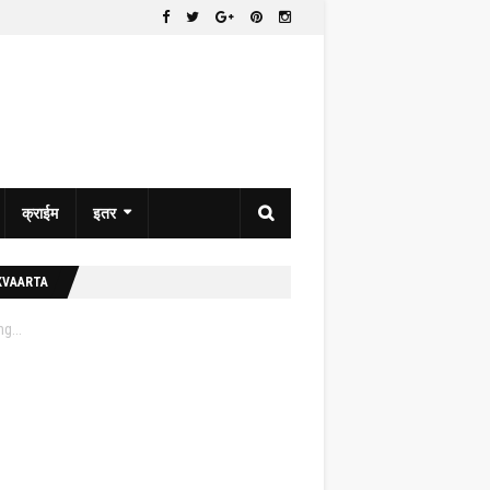
क्राईम
इतर
KVAARTA
g...