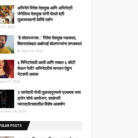
अभिनेते रितेश देशमुख आणि अभिनेत्री
जेनेलिया देशमुख यांनी घेतले श्री
तुळजाभवानी देवींचे दर्शन
 01, 2026
‘हे संतापजनक…’ रितेश देशमुख भडकला,
शिवरायांबद्दल आक्षेपार्ह बोलणाऱ्यांना ठणकावलं
April 26, 2026
६ मिनिटांसाठी आली आणि तब्बल ६ कोटी
घेऊन गेली? अभिनेत्रीचं मानधन ऐकून
नेटकरी अवाक
uary 07, 2026
२ जानेवारी रोजी तुळजापूरमध्ये प्रथमच भव्य
ड्रोन शोचे आयोजन; शाकंभरी
नवरात्रोत्सवातील विशेष आकर्षण
ember 24, 2025
PULAR POSTS