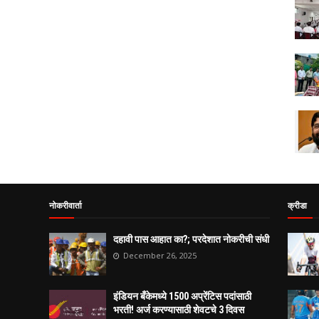
नोकरीवार्ता
क्रीडा
दहावी पास आहात का?; परदेशात नोकरीची संधी
December 26, 2025
इंडियन बँकेमध्ये 1500 अप्रेंटिस पदांसाठी
भरती! अर्ज करण्यासाठी शेवटचे 3 दिवस