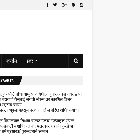
क्राईम
इतर
KVAARTA
 तालुका पोलिसांचा बाभुळगाव येथील जुगार अड्ड्यावर छापा
ेथे महाराणी येसुबाई जयंती संपन्न तर कारगिल विजय
ा स्मृतींचे स्मरण
लस्टर भूमला महसूल प्रशासनातील वरिष्ठ अधिकाऱ्यांची
ट्र विद्यालयात शिक्षक-पालक मेळावा उत्साहात संपन्न
 फडकली बार्शीची पताका, पत्रकार शहाजी फुरडेंचा
धर्म प्रसारक' पुरस्काराने सन्मान