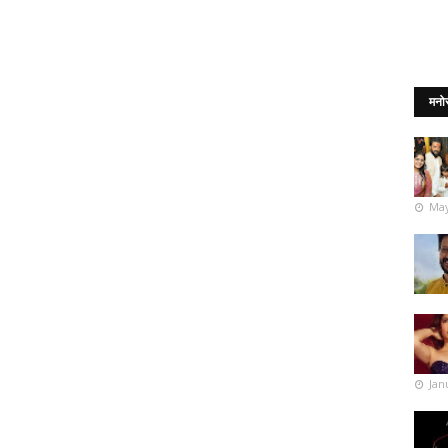
मनो
May
Jan