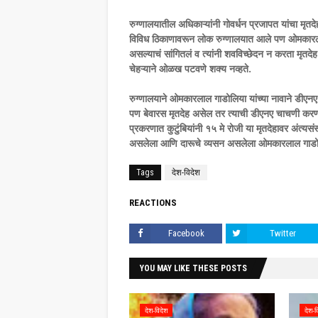
रुग्णालयातील अधिकाऱ्यांनी गोवर्धन प्रजापत यांचा मृत
विविध ठिकाणावरून लोक रुग्णालयात आले पण ओमकारलाल य
असल्याचं सांगितलं व त्यांनी शवविच्छेदन न करता मृतदेह
चेहऱ्याने ओळख पटवणे शक्य नव्हते.
रुग्णालयाने ओमकारलाल गाडोलिया यांच्या नावाने डीएनए
पण बेवारस मृतदेह असेल तर त्याची डीएनए चाचणी करणं न
प्रकरणात कुटुंबियांनी १५ मे रोजी या मृतदेहावर अंत्यस
असलेला आणि दारूचे व्यसन असलेला ओमकारलाल गाडो
Tags
देश-विदेश
REACTIONS
Facebook
Twitter
YOU MAY LIKE THESE POSTS
देश-विदेश
देश-व