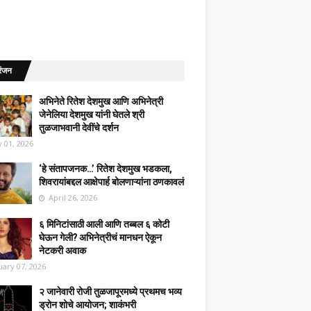
रंजन
अभिनेते रितेश देशमुख आणि अभिनेत्री
जेनेलिया देशमुख यांनी घेतले श्री
तुळजाभवानी देवींचे दर्शन
 01, 2026
‘हे संतापजनक…’ रितेश देशमुख भडकला,
शिवरायांबद्दल आक्षेपार्ह बोलणाऱ्यांना ठणकावलं
April 26, 2026
६ मिनिटांसाठी आली आणि तब्बल ६ कोटी
घेऊन गेली? अभिनेत्रीचं मानधन ऐकून
नेटकरी अवाक
uary 07, 2026
२ जानेवारी रोजी तुळजापूरमध्ये प्रथमच भव्य
ड्रोन शोचे आयोजन; शाकंभरी