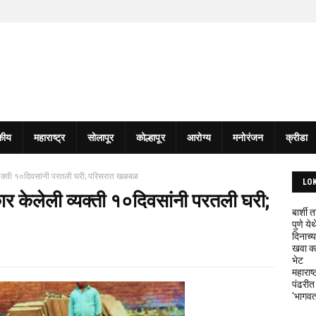
कीय
महाराष्ट्र
सोलापूर
कोल्हापूर
आरोग्य
मनोरंजन
क्रीडा
ली व्यक्ती १०दिवसांनी परतली घरी; परिसरात खळबळ
LO
स्कार केलेली व्यक्ती १०दिवसांनी परतली घरी;
बार्शी
पुणे य
दिनाच्य
खवा क्
भेट
महाराष्
पंढरीत
'भागवत 