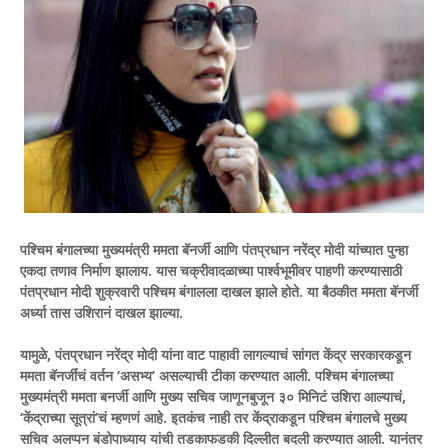
पश्चिम बंगालच्या मुख्यमंत्री ममता बॅनर्जी आणि पंतप्रधान नरेंद्र मोदी यांच्यात पुन्हा
एकदा तणाव निर्माण झालाय. यास चक्रीवादळाच्या पार्श्वभूमीवर पाहणी करण्यासाठी
पंतप्रधान मोदी शुक्रवारी पश्चिम बंगालला दाखल झाले होते. या बैठकीत ममता बॅनर्जी
अर्ध्या तास उशिरानं दाखल झाल्या.
यामुळे, पंतप्रधान नरेंद्र मोदी यांना वाट पाहावी लागल्याचं सांगत केंद्र सरकारकडून
ममता बॅनर्जींचं वर्तन ‘असभ्य’ असल्याची टीका करण्यात आली. पश्चिम बंगालच्या
मुख्यमंत्री ममता बनर्जी आणि मुख्य सचिव जाणूनबुजून ३० मिनिटं उशिरा आल्याचं,
‘केंद्राच्या सूत्रां’चं म्हणणं आहे. इतकंच नाही तर केंद्राकडून पश्चिम बंगालचे मुख्य
सचिव अलप्पन बंडोपाध्याय यांची तडकाफडकी दिल्लीत बदली करण्यात आली. यानंतर