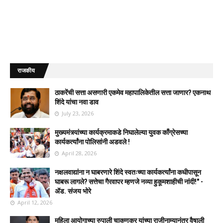
राजकीय
ठाकरेंची सत्ता असणारी एकमेव महापालिकेतील सत्ता जाणार? एकनाथ
शिंदे यांचा नवा डाव
July 23, 2026
मुख्यमंत्र्यांच्या कार्यक्रमाकडे निघालेल्या युवक काँग्रेसच्या
कार्यकर्त्यांना पोलिसांनी अडवले !
April 28, 2026
नक्षलवाद्यांना न घाबरणारे शिंदे स्वतःच्या कार्यकर्त्यांना कधीपासून
घाबरू लागले? सत्तेचा गैरवापर म्हणजे नव्या हुकूमशाहीची नांदी!" -
ॲड. संजय भोरे
April 12, 2026
महिला आयोगाच्या रुपाली चाकणकर यांच्या राजीनाम्यानंतर वैषाली