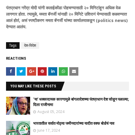
पंतप्रधान नरेंद्र मोदी यांनी कलाईकोंडा पोहचण्यासाठी २० मिनिटांहून अधिक वेळ
लागणार होता. त्यामुळे, ममता बॅनर्जी यांनाही २० मिनिटे उशिरानं येण्यासाठी कळवण्यात
आलं होतं, असं स्पष्टीकरण ममता बॅनर्जी यांच्या कार्यालयाकडून (politics news)
देण्यात आलंय.
Tags
देश-विदेश
REACTIONS
YOU MAY LIKE THESE POSTS
‘या’ धक्कादायक कारणामुळे बांगलादेशच्या पंतप्रधान देश सोडून पळाल्या;
दिला राजीनामा
August 05, 2024
भारतातील सर्वात मोठ्या जमीनदारांच्या यादीत वक्फ बोर्डचं नाव
June 17, 2024