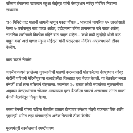
पश्चिम बंगालच्या खासदार महुआ मोईत्रा यांनी पंतप्रधान नरेंद्र मोदींवर निशाणा
साधलाय.
‘३० मिनिटे वाट पाहावी लागली म्हणून एवढा गोंधळ… भारताचे नागरिक १५ लाखांसाठी
गेल्या ७ वर्षांपासून वाट पाहत आहेत, एटीएमच्या रांगेत तासनतास उभे राहत आहेत,
नाागरिक लशीसाठी कित्येक महिने वाट पाहत आहेत… कधी कधी तुम्हीही थोडी वाट
पाहून बघा’ असं म्हणत महुआ मोईत्रा यांनी पंतप्रधान मोदींवर अप्रत्यक्षपणे टीका
केलीय.
काय घडलं नेमकं?
चक्रीवादळानं झालेल्या नुकसानीची पाहणी करण्यासाठी पोहचलेल्या पंतप्रधान नरेंद्र
मोदींनी पश्चिमी मेदिनीपूरच्या कलाईकोंडा जिल्ह्यात एक बैठक घेतली. या बैठकीला ममता
बॅनर्जी अर्धा तास उशिरानं पोहचल्या. त्यानंतर २० हजार कोटी रुपयांच्या नुकसानीचा
अहवाल पंतप्रधानांना सोपवत आपल्याला इतर बैठकीला जायचं असल्याचं सांगत ममता
बॅनर्जी बैठकीतून निघून गेल्या.
ममता बॅनर्जी यांच्या उशिरा बैठकीत दाखल होण्यावर संरक्षण मंत्री राजनाथ सिंह आणि
गृहमंत्री अमित शहा यांच्यासहीत अनेक नेत्यांनी टीका केलीय.
मुख्यमंत्री कार्यालयाचं स्पष्टीकरण