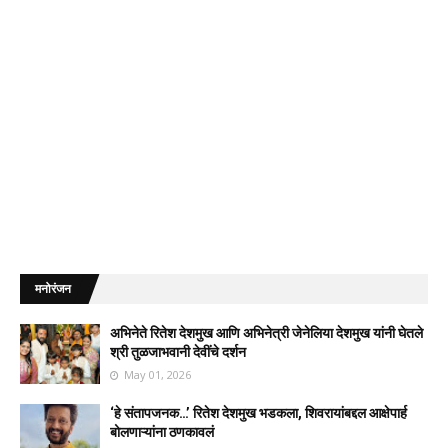
मनोरंजन
अभिनेते रितेश देशमुख आणि अभिनेत्री जेनेलिया देशमुख यांनी घेतले
श्री तुळजाभवानी देवींचे दर्शन
May 01, 2026
‘हे संतापजनक…’ रितेश देशमुख भडकला, शिवरायांबद्दल आक्षेपार्ह
बोलणाऱ्यांना ठणकावलं