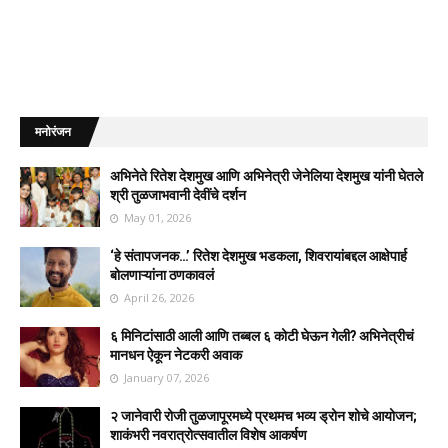
मनोरंजन
अभिनेते रितेश देशमुख आणि अभिनेत्री जेनेलिया देशमुख यांनी घेतले
श्री तुळजाभवानी देवींचे दर्शन
May 01, 2026
‘हे संतापजनक…’ रितेश देशमुख भडकला, शिवरायांबद्दल आक्षेपार्ह
बोलणाऱ्यांना ठणकावलं
April 26, 2026
६ मिनिटांसाठी आली आणि तब्बल ६ कोटी घेऊन गेली? अभिनेत्रीचं
मानधन ऐकून नेटकरी अवाक
January 07, 2026
२ जानेवारी रोजी तुळजापूरमध्ये प्रथमच भव्य ड्रोन शोचे आयोजन;
शाकंभरी नवरात्रोत्सवातील विशेष आकर्षण