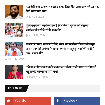
ठाकरेंची सत्ता असणारी एकमेव महापालिकेतील सत्ता जाणार? एकनाथ
शिंदे यांचा नवा डाव
July 23, 2026
मुख्यमंत्र्यांच्या कार्यक्रमाकडे निघालेल्या युवक काँग्रेसच्या
कार्यकर्त्यांना पोलिसांनी अडवले !
April 28, 2026
नक्षलवाद्यांना न घाबरणारे शिंदे स्वतःच्या कार्यकर्त्यांना कधीपासून
घाबरू लागले? सत्तेचा गैरवापर म्हणजे नव्या हुकूमशाहीची नांदी!" -
ॲड. संजय भोरे
April 12, 2026
महिला आयोगाच्या रुपाली चाकणकर यांच्या राजीनाम्यानंतर वैषाली
राहुल मोटे यांच्या नावाची चर्चा
March 22, 2026
FOLLOW US