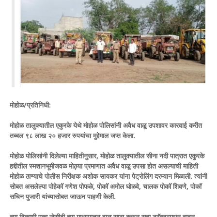
मोहोळ/प्रतिनिधी:
मोहोळ तालुक्यातील एकुरके येथे मोहोळ पोलिसांनी अवैध वाळू उपशावर कारवाई करीत
तब्बल ९८ लाख २० हजार रुपयांचा मुद्देमाल जप्त केला.
मोहोळ पोलिसांनी दिलेल्या माहितीनुसार, मोहोळ तालुक्यातील सीना नदी पात्रात एकुरके
हद्दीतील स्मशानभूमीजवळ मोठ्या प्रमाणात अवैध वाळू उपसा होत असल्याची माहिती
मोहोळ ठाण्याचे पोलीस निरीक्षक अशोक सायकर यांना पेट्रोलिंग दरम्यान मिळाली. त्यांनी
सोबत असलेल्या पोहेकॉ गणेश पोफळे, पोकॉ अमोल घोळवे, चालक पोकॉ शिवणे, पोकॉ
सचिन पुजारी यांच्यासोबत जाऊन पाहणी केली.
त्या ठिकाणी एका जेसीबी च्या माध्यमातून वाळू साठा करून सहा ट्रॅक्टरमधून वाहून