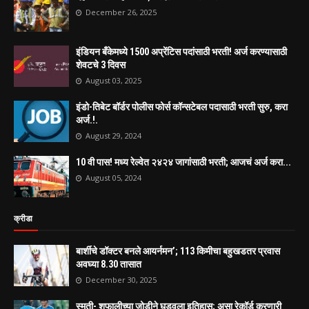
December 26, 2025
इंडियन बँकेमध्ये 1500 अप्रेंटिस पदांसाठी भरती! अर्ज करण्यासाठी
शेवटचे 3 दिवस
August 03, 2025
इंडो-तिबेट बॉर्डर पोलीस फोर्स कॉन्सटेबल पदासाठी भरती सुरु, करा
अर्ज.!.
August 29, 2024
10 वी पास! मध्य रेल्वेत २४२४ जागांसाठी भरती; आजचं अर्ज करा...
August 05, 2024
क्रीडा
बार्शीचे डॉक्टर बनले आयर्नमन’; 113 किमीचा बहुखडतर प्रवास
अवघ्या 8.30 तासात
December 30, 2025
स्मृती- शफालीच्या जोडीने घडवला इतिहास; असा रेकॉर्ड करणारी