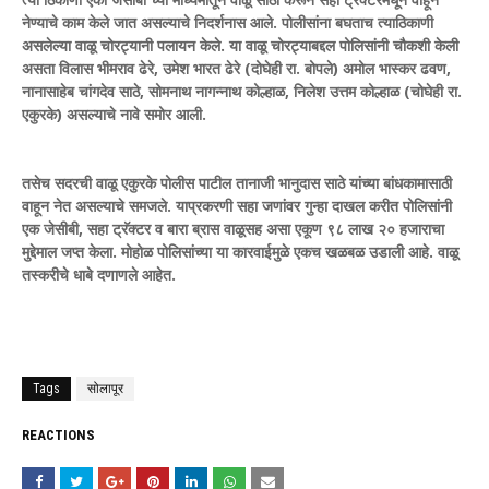
नेण्याचे काम केले जात असल्याचे निदर्शनास आले. पोलीसांना बघताच त्याठिकाणी
असलेल्या वाळू चोरट्यानी पलायन केले. या वाळू चोरट्याबद्दल पोलिसांनी चौकशी केली
असता विलास भीमराव ढेरे, उमेश भारत ढेरे (दोघेही रा. बोपले) अमोल भास्कर ढवण,
नानासाहेब चांगदेव साठे, सोमनाथ नागन्नाथ कोल्हाळ, निलेश उत्तम कोल्हाळ (चोघेही रा.
एकुरके) असल्याचे नावे समोर आली.
तसेच सदरची वाळू एकुरके पोलीस पाटील तानाजी भानुदास साठे यांच्या बांधकामासाठी
वाहून नेत असल्याचे समजले. याप्रकरणी सहा जणांवर गुन्हा दाखल करीत पोलिसांनी
एक जेसीबी, सहा ट्रॅक्टर व बारा ब्रास वाळूसह असा एकूण ९८ लाख २० हजाराचा
मुद्देमाल जप्त केला. मोहोळ पोलिसांच्या या कारवाईमुळे एकच खळबळ उडाली आहे. वाळू
तस्करीचे धाबे दणाणले आहेत.
Tags
सोलापूर
REACTIONS