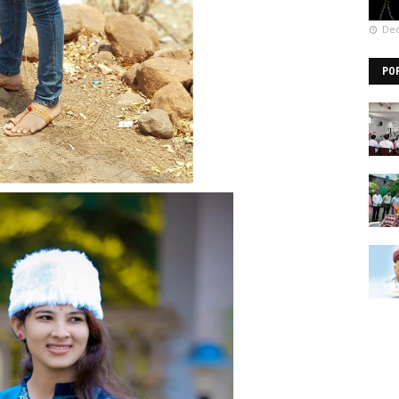
Dec
PO