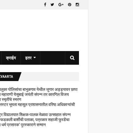
क्राईम
इतर
KVAARTA
 तालुका पोलिसांचा बाभुळगाव येथील जुगार अड्ड्यावर छापा
ेथे महाराणी येसुबाई जयंती संपन्न तर कारगिल विजय
ा स्मृतींचे स्मरण
लस्टर भूमला महसूल प्रशासनातील वरिष्ठ अधिकाऱ्यांची
ट्र विद्यालयात शिक्षक-पालक मेळावा उत्साहात संपन्न
 फडकली बार्शीची पताका, पत्रकार शहाजी फुरडेंचा
धर्म प्रसारक' पुरस्काराने सन्मान