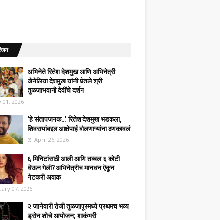
रंजन
अभिनेते रितेश देशमुख आणि अभिनेत्री
जेनेलिया देशमुख यांनी घेतले श्री
तुळजाभवानी देवींचे दर्शन
 01, 2026
‘हे संतापजनक…’ रितेश देशमुख भडकला,
शिवरायांबद्दल आक्षेपार्ह बोलणाऱ्यांना ठणकावलं
April 26, 2026
६ मिनिटांसाठी आली आणि तब्बल ६ कोटी
घेऊन गेली? अभिनेत्रीचं मानधन ऐकून
नेटकरी अवाक
uary 07, 2026
२ जानेवारी रोजी तुळजापूरमध्ये प्रथमच भव्य
ड्रोन शोचे आयोजन; शाकंभरी