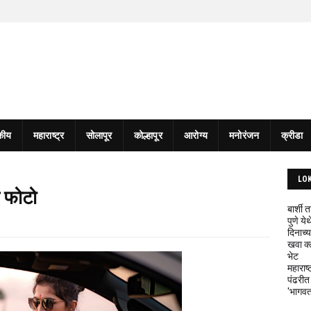
कीय
महाराष्ट्र
सोलापूर
कोल्हापूर
आरोग्य
मनोरंजन
क्रीडा
LO
े फोटो
बार्शी
पुणे य
दिनाच्य
खवा क्
भेट
महाराष्
पंढरीत
'भागवत 