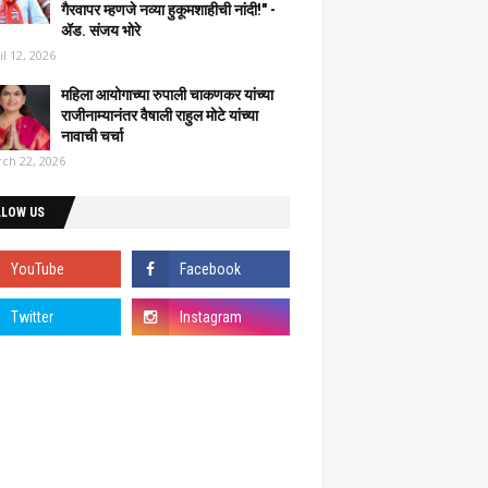
गैरवापर म्हणजे नव्या हुकूमशाहीची नांदी!" -
ॲड. संजय भोरे
il 12, 2026
महिला आयोगाच्या रुपाली चाकणकर यांच्या
राजीनाम्यानंतर वैषाली राहुल मोटे यांच्या
नावाची चर्चा
ch 22, 2026
LLOW US