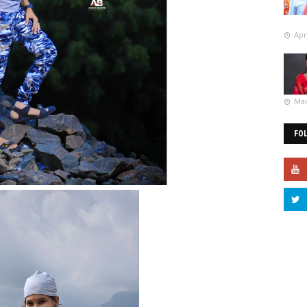
Apr
Mar
FO