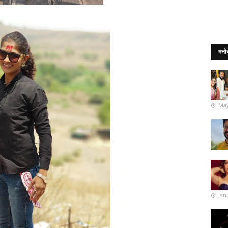
मनो
May
Jan