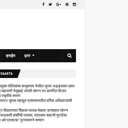
क्राईम
इतर
KVAARTA
 तालुका पोलिसांचा बाभुळगाव येथील जुगार अड्ड्यावर छापा
ेथे महाराणी येसुबाई जयंती संपन्न तर कारगिल विजय
ा स्मृतींचे स्मरण
लस्टर भूमला महसूल प्रशासनातील वरिष्ठ अधिकाऱ्यांची
ट्र विद्यालयात शिक्षक-पालक मेळावा उत्साहात संपन्न
 फडकली बार्शीची पताका, पत्रकार शहाजी फुरडेंचा
धर्म प्रसारक' पुरस्काराने सन्मान