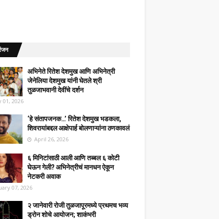
रंजन
अभिनेते रितेश देशमुख आणि अभिनेत्री
जेनेलिया देशमुख यांनी घेतले श्री
तुळजाभवानी देवींचे दर्शन
 01, 2026
‘हे संतापजनक…’ रितेश देशमुख भडकला,
शिवरायांबद्दल आक्षेपार्ह बोलणाऱ्यांना ठणकावलं
April 26, 2026
६ मिनिटांसाठी आली आणि तब्बल ६ कोटी
घेऊन गेली? अभिनेत्रीचं मानधन ऐकून
नेटकरी अवाक
uary 07, 2026
२ जानेवारी रोजी तुळजापूरमध्ये प्रथमच भव्य
ड्रोन शोचे आयोजन; शाकंभरी