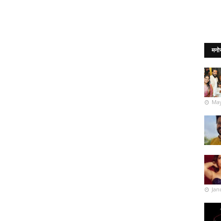
मनो
May
Jan