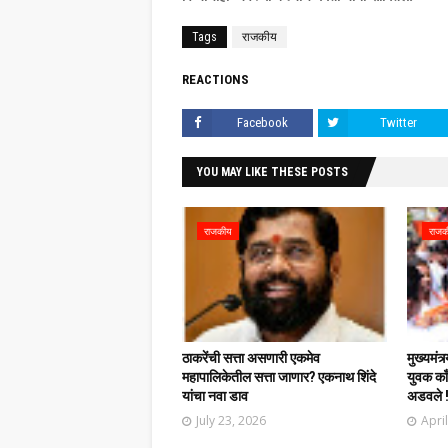
Tags
राजकीय
REACTIONS
Facebook
Twitter
YOU MAY LIKE THESE POSTS
राजकीय
राजक
ठाकरेंची सत्ता असणारी एकमेव
मुख्यमंत्
महापालिकेतील सत्ता जाणार? एकनाथ शिंदे
युवक काँग
यांचा नवा डाव
अडवले 
July 23, 2026
Apri