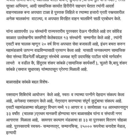
सुरक्षा अभियान, आदी सामाजिक कार्यात हिरीरीने सहभाग घेतात त्यांनी आदर्श
वाहनचालक बना अपघात टाळा हे पुस्तक लिहिले व त्याच्या हजारो प्रती रस्त्यावरील
अनेक चालकांना वाटल्या, व अपघात विरहित वाहन चालविणे साठी प्रबोधन केले.
यांना आतापर्यंत २७ संस्थांनी राज्यस्तरीय पुरस्कार देऊन गौरविले आहे तर कोविड
काळात उल्लेखनीय कामगिरी केलेबददल १३ संस्थांनी सन्मानीत केले आहे , त्यांनी
एसटी बस चालक म्हणून २० वर्ष विना अपघात सेवा बजावली आहे, इंधन बचत करुन
महामंडळाचे उत्पन्न वाढविण्यासाठी प्रयत्न केला आहे यासाठी जनकल्याण सामाजिक
सेवा संस्था दिंडनेलीऀ कोल्हापूर संस्थेचे अध्यक्ष श्री उदयसिंह पाटील यांचे मार्गदर्शन
लाभते व वडील कै, हिंदुराव शंकर कांबळे (सामाजिक कार्यकर्ते ), चुलते कै,बापु शंकर
कांबळे (समाज सुधारक) यांच्यापासून प्रेरणा मिळाली आहे.
बाळासाहेब कांबळे बद्दल विशेष-
रक्तदान शिबिरांचे आयोजन केले आहे, स्वतः व त्याच्या पत्नीने देहदान संकल्प केला
आहे, अनेकदा रक्तदान केले आहे, नेत्रदान करण्याचा संपूर्ण कुटुंबाचा संकल्प आहे.
एसटी महामंडळाच्या कोल्हापूर विभाग मध्ये १२ आगार व २ कार्यशाळा १४ आस्थापनातुन
३३ वर्षांत (चालक )प्रथम मानकरी होण्याचा मान बाळासाहेब यांना व संभाजी नगर
आगारास मिळाला आहे, कामगार कल्याण मंडळाचा हा ३३ वा पुरस्कार वितरण सोहळा
आहे. पुरस्काराचे स्वरूप- सन्मानपत्र, सन्मानचिन्ह, २५००० रूपयेचा धनादेश मेडल,
इत्यादी