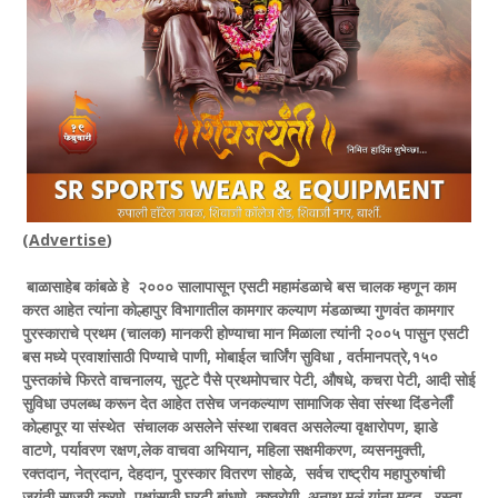
(
Advertise
)
बाळासाहेब कांबळे हे २००० सालापासून एसटी महामंडळाचे बस चालक म्हणून काम
करत आहेत त्यांना कोल्हापुर विभागातील कामगार कल्याण मंडळाच्या गुणवंत कामगार
पुरस्काराचे प्रथम (चालक) मानकरी होण्याचा मान मिळाला त्यांनी २००५ पासुन एसटी
बस मध्ये प्रवाशांसाठी पिण्याचे पाणी, मोबाईल चार्जिंग सुविधा , वर्तमानपत्रे,१५०
पुस्तकांचे फिरते वाचनालय, सुट्टे पैसे प्रथमोपचार पेटी, औषधे, कचरा पेटी, आदी सोई
सुविधा उपलब्ध करून देत आहेत तसेच जनकल्याण सामाजिक सेवा संस्था दिंडनेलीऀ
कोल्हापूर या संस्थेत संचालक असलेने संस्था राबवत असलेल्या वृक्षारोपण, झाडे
वाटणे, पर्यावरण रक्षण,लेक वाचवा अभियान, महिला सक्षमीकरण, व्यसनमुक्ती,
रक्तदान, नेत्रदान, देहदान, पुरस्कार वितरण सोहळे, सर्वच राष्ट्रीय महापुरुषांची
जयंती साजरी करणे, पक्षांसाठी घरटी बांधणे, कुष्ठरोगी ,अनाथ मुलं यांना मदत , रस्ता