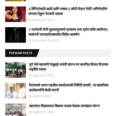
६ मिनिटांसाठी आली आणि तब्बल ६ कोटी घेऊन गेली? अभिनेत्रीचं
मानधन ऐकून नेटकरी अवाक
January 07, 2026
२ जानेवारी रोजी तुळजापूरमध्ये प्रथमच भव्य ड्रोन शोचे आयोजन;
शाकंभरी नवरात्रोत्सवातील विशेष आकर्षण
December 24, 2025
POPULAR POSTS
पुणे येथे महाराणी येसुबाई जयंती संपन्न तर कारगिल विजय दिनाच्या
स्मृतींचे स्मरण
August 02, 2026
वैरागमध्ये अप्पर तहसील कार्यालयाची निर्मिती करावी ; या सामाजिक
कार्यकर्त्यांनी केली मागणी
April 16, 2023
महाराष्ट्र विद्यालयात शिक्षक-पालक मेळावा उत्साहात संपन्न
August 01, 2026