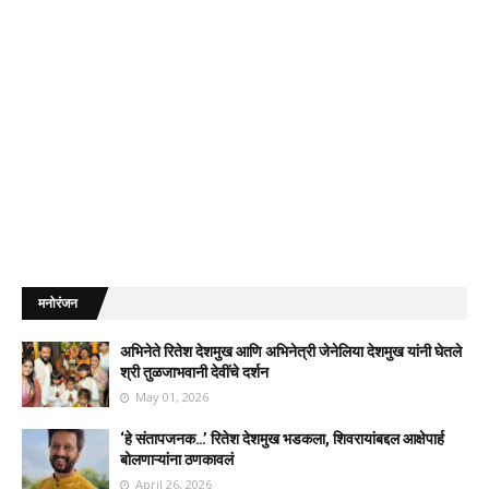
मनोरंजन
अभिनेते रितेश देशमुख आणि अभिनेत्री जेनेलिया देशमुख यांनी घेतले
श्री तुळजाभवानी देवींचे दर्शन
May 01, 2026
‘हे संतापजनक…’ रितेश देशमुख भडकला, शिवरायांबद्दल आक्षेपार्ह
बोलणाऱ्यांना ठणकावलं
April 26, 2026