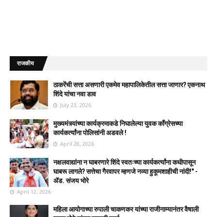
राजकीय
ठाकरेंची सत्ता असणारी एकमेव महापालिकेतील सत्ता जाणार? एकनाथ
शिंदे यांचा नवा डाव
July 23, 2026
मुख्यमंत्र्यांच्या कार्यक्रमाकडे निघालेल्या युवक काँग्रेसच्या
कार्यकर्त्यांना पोलिसांनी अडवले !
April 28, 2026
नक्षलवाद्यांना न घाबरणारे शिंदे स्वतःच्या कार्यकर्त्यांना कधीपासून
घाबरू लागले? सत्तेचा गैरवापर म्हणजे नव्या हुकूमशाहीची नांदी!" -
ॲड. संजय भोरे
April 12, 2026
महिला आयोगाच्या रुपाली चाकणकर यांच्या राजीनाम्यानंतर वैषाली