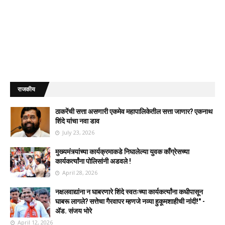
राजकीय
ठाकरेंची सत्ता असणारी एकमेव महापालिकेतील सत्ता जाणार? एकनाथ
शिंदे यांचा नवा डाव
July 23, 2026
मुख्यमंत्र्यांच्या कार्यक्रमाकडे निघालेल्या युवक काँग्रेसच्या
कार्यकर्त्यांना पोलिसांनी अडवले !
April 28, 2026
नक्षलवाद्यांना न घाबरणारे शिंदे स्वतःच्या कार्यकर्त्यांना कधीपासून
घाबरू लागले? सत्तेचा गैरवापर म्हणजे नव्या हुकूमशाहीची नांदी!" -
ॲड. संजय भोरे
April 12, 2026