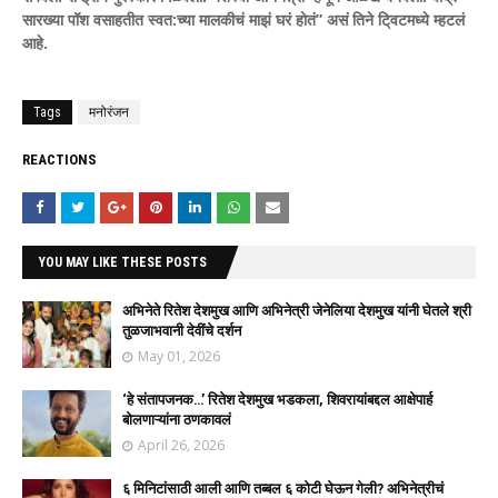
सारख्या पॉश वसाहतीत स्वत:च्या मालकीचं माझं घरं होतं” असं तिने टि्वटमध्ये म्हटलं
आहे.
Tags
मनोरंजन
REACTIONS
YOU MAY LIKE THESE POSTS
अभिनेते रितेश देशमुख आणि अभिनेत्री जेनेलिया देशमुख यांनी घेतले श्री
तुळजाभवानी देवींचे दर्शन
May 01, 2026
‘हे संतापजनक…’ रितेश देशमुख भडकला, शिवरायांबद्दल आक्षेपार्ह
बोलणाऱ्यांना ठणकावलं
April 26, 2026
६ मिनिटांसाठी आली आणि तब्बल ६ कोटी घेऊन गेली? अभिनेत्रीचं