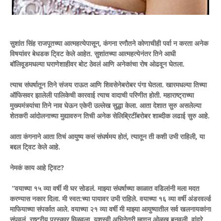
सुशांत सिंह राजपूतच्या आत्महत्येपासून, कंगना रणौतने कोणाचीही पर्वा न करता अनेक
विषयांवर बेधडक टि्वट केले आहेत. सुशांतच्या आत्महत्येनंतर तिने आधी
बॉलिवूडमधल्या घराणेशाहीवर बोट ठेवलं आणि अनेकांचा रोष ओढवून घेतला.
त्याच संघर्षातून तिने संजय राऊत आणि शिवसेनेबरोबर पंगा घेतला. खारमधल्या तिच्या
ऑफिसवर झालेली पालिकेची कारवाई त्याच वादाची परिणीत होती. महाराष्ट्राच्या
मुख्यमंत्र्यांचा तिने नाव घेऊन एकेरी उल्लेख सुद्धा केला. आता देशात सुरु असलेल्या
शेतकरी आंदोलनाच्या मुद्यावरुन तिची अनेक सेलिब्रिटींबरोबर शाब्दीक लढाई सुरु आहे.
आता कंगनाने आता तिचं आयुष्य कसं संघर्षमय होतं, त्यातून ती कशी उभी राहिली, या
बद्दल टि्वट केले आहे.
नेमकं काय आहे ट्विट?
“वयाच्या १५ व्या वर्षी मी घर सोडलं. माझ्या संघर्षाच्या काळात वडिलांनी मला मदत
करण्यास नकार दिला. मी स्वत:च्या पायावर उभी राहिले. वयाच्या १६ व्या वर्षी अंडरवर्ल्ड
माफियाच्या संपर्कात आले. वयाच्या २१ व्या वर्षी मी माझ्या आयुष्यातील सर्व खलनायकांना
संपवलं. राष्ट्रीय पुरस्कार मिळवला. यशस्वी अभिनेत्री म्हणून ओळख बनवली. वांद्रे