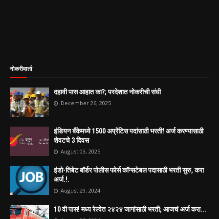
नोकरीवार्ता
दहावी पास आहात का?; परदेशात नोकरीची संधी
December 26, 2025
इंडियन बँकेमध्ये 1500 अप्रेंटिस पदांसाठी भरती! अर्ज करण्यासाठी
शेवटचे 3 दिवस
August 03, 2025
इंडो-तिबेट बॉर्डर पोलीस फोर्स कॉन्सटेबल पदासाठी भरती सुरु, करा
अर्ज.!.
August 29, 2024
10 वी पास! मध्य रेल्वेत २४२४ जागांसाठी भरती; आजचं अर्ज करा...