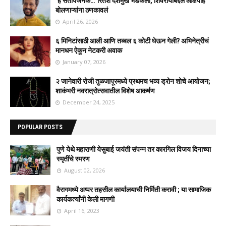
‘हे संतापजनक…’ रितेश देशमुख भडकला, शिवरायांबद्दल आक्षेपार्ह
बोलणाऱ्यांना ठणकावलं
April 26, 2026
६ मिनिटांसाठी आली आणि तब्बल ६ कोटी घेऊन गेली? अभिनेत्रीचं
मानधन ऐकून नेटकरी अवाक
January 07, 2026
२ जानेवारी रोजी तुळजापूरमध्ये प्रथमच भव्य ड्रोन शोचे आयोजन;
शाकंभरी नवरात्रोत्सवातील विशेष आकर्षण
December 24, 2025
POPULAR POSTS
पुणे येथे महाराणी येसुबाई जयंती संपन्न तर कारगिल विजय दिनाच्या
स्मृतींचे स्मरण
August 02, 2026
वैरागमध्ये अप्पर तहसील कार्यालयाची निर्मिती करावी ; या सामाजिक
कार्यकर्त्यांनी केली मागणी
April 16, 2023