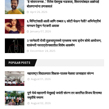
‘हे संतापजनक…’ रितेश देशमुख भडकला, शिवरायांबद्दल आक्षेपार्ह
बोलणाऱ्यांना ठणकावलं
April 26, 2026
६ मिनिटांसाठी आली आणि तब्बल ६ कोटी घेऊन गेली? अभिनेत्रीचं
मानधन ऐकून नेटकरी अवाक
January 07, 2026
२ जानेवारी रोजी तुळजापूरमध्ये प्रथमच भव्य ड्रोन शोचे आयोजन;
शाकंभरी नवरात्रोत्सवातील विशेष आकर्षण
December 24, 2025
POPULAR POSTS
महाराष्ट्र विद्यालयात शिक्षक-पालक मेळावा उत्साहात संपन्न
August 01, 2026
पुणे येथे महाराणी येसुबाई जयंती संपन्न तर कारगिल विजय दिनाच्या
स्मृतींचे स्मरण
August 02, 2026