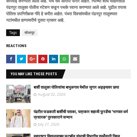
कारवाई करण्यात आली आहे. येथे सर्व आरोपी फरार आहेत. त्यांच्या शोध मोहिमेसाठी
पंढरपूर तालुका पोलीस स्टेशन कडून पथके रवाना करण्यात आले आहे. पुढील तपास
पोलिस उपनिरीक्षक गोंदे हे करीत आहेत. पंधरा दिवसांमधील पंढरपूर तालुक्यात
गटांमधील हाणामारीचे दुसरा प्रकार आहे.
Tags
सोलापूर
REACTIONS
YOU MAY LIKE THESE POSTS
बार्शी तालुका पोलिसांचा बाभुळगाव येथील जुगार अड्ड्यावर छापा
August 02, 2026
पंढरीत फडकली बार्शीची पताका, पत्रकार शहाजी फुरडेंचा 'भागवत धर्म
प्रसारक' पुरस्काराने सन्मान
July 27, 2026
महाराष्ट्र विद्यालयाच्या फुटबॉल संघाची विभागीय स्पर्धेसाठी निवड