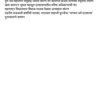
पुणे येथे महाराणी येसुबाई जयंती संपन्न तर कारगिल विजय दिनाच्या स्मृतींचे स्मरण
खवा क्लस्टर भूमला महसूल प्रशासनातील वरिष्ठ अधिकाऱ्यांची भेट
महाराष्ट्र विद्यालयात शिक्षक-पालक मेळावा उत्साहात संपन्न
पंढरीत फडकली बार्शीची पताका, पत्रकार शहाजी फुरडेंचा 'भागवत धर्म प्रसारक'
पुरस्काराने सन्मान