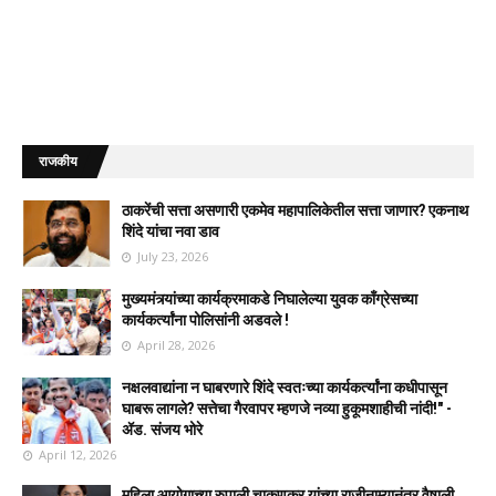
राजकीय
ठाकरेंची सत्ता असणारी एकमेव महापालिकेतील सत्ता जाणार? एकनाथ
शिंदे यांचा नवा डाव
July 23, 2026
मुख्यमंत्र्यांच्या कार्यक्रमाकडे निघालेल्या युवक काँग्रेसच्या
कार्यकर्त्यांना पोलिसांनी अडवले !
April 28, 2026
नक्षलवाद्यांना न घाबरणारे शिंदे स्वतःच्या कार्यकर्त्यांना कधीपासून
घाबरू लागले? सत्तेचा गैरवापर म्हणजे नव्या हुकूमशाहीची नांदी!" -
ॲड. संजय भोरे
April 12, 2026
महिला आयोगाच्या रुपाली चाकणकर यांच्या राजीनाम्यानंतर वैषाली