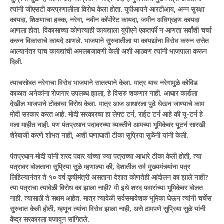
त्यांनी जीएसटी करप्रणालीला विरोध केला होता. युपीआयने आरटीआय, अन्न सुरक्षा
कायदा, शिक्षणाचा हक्क, नरेगा, नवीन कॉर्पोरेट कायदा, जमीन अधिग्रहण कायदा
आणला होता. विकासाच्या कोणत्याही कायद्याला युपीएने एकतर्फी न आणता सर्वांशी चर्चा
करुन विकासाचे कायदे आणले. भाजपाने सुरुवातीला या कायद्यांना विरोध करुन सत्तेत
आल्यानंतर याच कायद्यांची अमलबजावणी केली अशी आठवण त्यांनी भाजपाला करून
दिली.
त्याचसोबत नरेगाचा विरोध भाजपाने सातत्याने केला. मात्र याच नरेगामुळे कोविड
काळात अनेकांना रोजगार उपलब्ध झाला, हे विसरु शकणार नाही. आधार कार्डला
देखील भाजपाने टोकाचा विरोध केला. मात्र आज आधारला पुढे घेऊन जाण्याचे काम
मोदी सरकार करत आहे. मोदी सरकारचा हा लेफ्ट टर्न, राईट टर्न आहे की यू-टर्न हे
मला माहीत नाही. पण पंतप्रधान पदावरच्या व्यक्तीने आमच्या भूमिकेवर यूटर्न सारखी
शेरेबाजी करणे शोभत नाही, अशी घणाघाती टीका सुप्रिया सुळेंनी यांनी केली.
पंतप्रधान मोदी यांनी शरद पवार यांच्या ज्या पत्राच्या आधारे टीका केली होती, त्या
पत्रावर बोलताना सुप्रिया सुळे म्हणाल्या की, देशातील सर्व मुख्यमंत्र्यांना पत्र
लिहिल्यानंतर ते १० वर्ष कृषीमंत्री असताना देशात कोणतेही आंदोलन का झाले नाही?
त्या पत्राचा त्यावेळी विरोध का झाला नाही? मी इथे शरद पवारांच्या भूमिकेवर बोलत
नाही. त्यासाठी ते सक्षम आहेत. मात्र त्यावेळी सर्वसमावेशक भूमिका घेऊन त्यांनी चर्चेस
सुरुवात केली होती, म्हणून त्यांना विरोध झाला नाही, असे ठामपणे सुप्रिया सुळे यांनी
केंद्र सरकारला बजावून सांगितले.