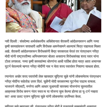
नवी दिल्ली : संसदेच्या अर्थसंकल्पीय अधिवेशनात शेतकरी आंदोलनावरुन आणि नव्या
कृषी कायद्यांवरून सत्ताधारी आणि विरोधक आमनेसामने आल्याचं चित्र पाहायला मिळत
आहे. शेतकरी आंदोलनावरून विरोधकांनी केंद्र सरकारला घेरलं तर पंतप्रधान नरेंद्र
मोदी यांनी राष्ट्रपतीच्या अभिभाषणावर बोलत असताना विरोधकांसह शरद पवार यांना
टोला लगावला. नव्या कृषी कायद्यांच्या धोरणांना आधी पाठिंबा होता मात्र आता अचानक
युटर्न घेतल्याचे म्हणत नरेंद्र मोदींनी नाव न घेता शरद पवारांवर निशाणा साधला होता.
त्यानंतर अखेर शरद पवारांची लेक खासदार सुप्रिया सुळे यांनी लोकसभेतच पंतप्रधान
नरेंद्र मोदींना सडेतोड उत्तर दिलं. सुळेंनी मोदी सरकारच्या यूटर्नचा पाढाच वाचला.
भाजपाने जीएसटी, मनरेगा आणि आधार युआयडी सारख्या योजनांना सुरुवातील
आक्रमक विरोध करुन नंतर स्वतःच या योजना सुरू केल्या होत्या हा यू-टर्न नव्हता
का? असा उलट प्रश्न सुप्रिया सुळे यांनी लोकसभेत उपस्थित केला.
सुप्रिया सुळे म्हणाल्या की, पंतप्रधान नरेंद्र मोदी हे गुजरातचे मुख्यमंत्री असताना