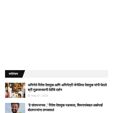
मनोरंजन
अभिनेते रितेश देशमुख आणि अभिनेत्री जेनेलिया देशमुख यांनी घेतले
श्री तुळजाभवानी देवींचे दर्शन
May 01, 2026
‘हे संतापजनक…’ रितेश देशमुख भडकला, शिवरायांबद्दल आक्षेपार्ह
बोलणाऱ्यांना ठणकावलं