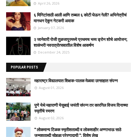
April 26, 2026
६ मिनिटांसाठी आली आणि तब्बल ६ कोटी घेऊन गेली? अभिनेत्रीचं
मानधन ऐकून नेटकरी अवाक
January 07, 2026
२ जानेवारी रोजी तुळजापूरमध्ये प्रथमच भव्य ड्रोन शोचे आयोजन;
शाकंभरी नवरात्रोत्सवातील विशेष आकर्षण
December 24, 2025
POPULAR POSTS
महाराष्ट्र विद्यालयात शिक्षक-पालक मेळावा उत्साहात संपन्न
August 01, 2026
पुणे येथे महाराणी येसुबाई जयंती संपन्न तर कारगिल विजय दिनाच्या
स्मृतींचे स्मरण
August 02, 2026
" लोकमान्य टिळक स्मृतीशताब्दी व लोकशाहीर अण्णाभाऊ साठे
जन्मशताब्दी सोहळा प्रेरणादायी "; विशेष लेख