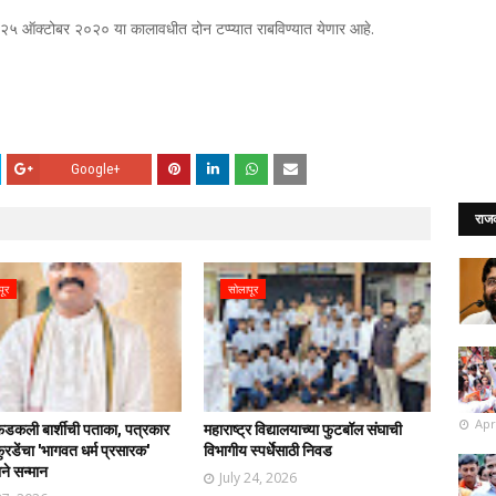
े २५ ऑक्टोबर २०२० या कालावधीत दोन टप्प्यात राबविण्यात येणार आहे.
Google+
राज
पूर
सोलापूर
Apr
फडकली बार्शीची पताका, पत्रकार
महाराष्ट्र विद्यालयाच्या फुटबॉल संघाची
रडेंचा 'भागवत धर्म प्रसारक'
विभागीय स्पर्धेसाठी निवड
ाने सन्मान
July 24, 2026