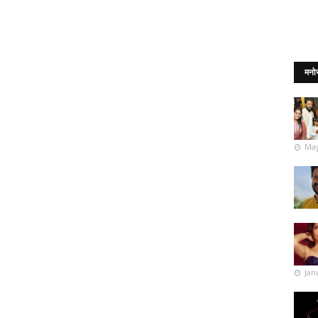
मनो
May
Jan