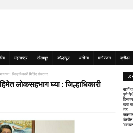
कीय
महाराष्ट्र
सोलापूर
कोल्हापूर
आरोग्य
मनोरंजन
क्रीडा
ाग घ्या : जिल्हाधिकारी मिलिंद शंभरकर...
LO
ोहिमेत लोकसहभाग घ्या : जिल्हाधिकारी
बार्शी
पुणे य
दिनाच्य
खवा क्
भेट
महाराष्
पंढरीत
'भागवत 