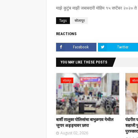
माझे कुटुंब माझी जबाबदारी मोहिम १५ सप्टेंबर २०२० त
Tags
सोलापूर
REACTIONS
Facebook
Twitter
YOU MAY LIKE THESE POSTS
सोलापूर
सोला
बार्शी तालुका पोलिसांचा बाभुळगाव येथील
पंढरीत 
जुगार अड्ड्यावर छापा
शहाजी फु
पुरस्कार
August 02, 2026