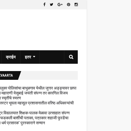
क्राईम
इतर
KVAARTA
 तालुका पोलिसांचा बाभुळगाव येथील जुगार अड्ड्यावर छापा
ेथे महाराणी येसुबाई जयंती संपन्न तर कारगिल विजय
ा स्मृतींचे स्मरण
लस्टर भूमला महसूल प्रशासनातील वरिष्ठ अधिकाऱ्यांची
ट्र विद्यालयात शिक्षक-पालक मेळावा उत्साहात संपन्न
 फडकली बार्शीची पताका, पत्रकार शहाजी फुरडेंचा
धर्म प्रसारक' पुरस्काराने सन्मान