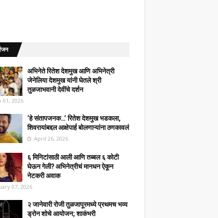
रंजन
अभिनेते रितेश देशमुख आणि अभिनेत्री
जेनेलिया देशमुख यांनी घेतले श्री
तुळजाभवानी देवींचे दर्शन
 01, 2026
‘हे संतापजनक…’ रितेश देशमुख भडकला,
शिवरायांबद्दल आक्षेपार्ह बोलणाऱ्यांना ठणकावलं
April 26, 2026
६ मिनिटांसाठी आली आणि तब्बल ६ कोटी
घेऊन गेली? अभिनेत्रीचं मानधन ऐकून
नेटकरी अवाक
uary 07, 2026
२ जानेवारी रोजी तुळजापूरमध्ये प्रथमच भव्य
ड्रोन शोचे आयोजन; शाकंभरी