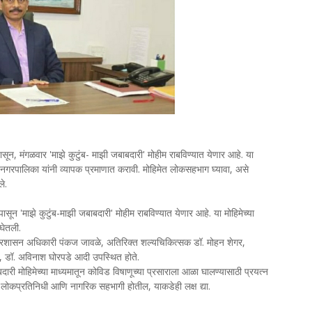
 पासून, मंगळवार 'माझे कुटुंब- माझी जबाबदारी' मोहीम राबविण्यात येणार आहे. या
गरपालिका यांनी व्यापक प्रमाणात करावी. मोहिमेत लोकसहभाग घ्यावा, असे
ेले.
पासून 'माझे कुटुंब-माझी जबाबदारी' मोहीम राबविण्यात येणार आहे. या मोहिमेच्या
यांनी बैठक घेतली.
्रशासन अधिकारी पंकज जावळे, अतिरिक्त शल्यचिकित्सक डॉ. मोहन शेगर,
ष्पगंधा भगत, डॉ. अविनाश घोरपडे आदी उपस्थित होते.
बदारी मोहिमेच्या माध्यमातून कोविड विषाणूच्या प्रसाराला आळा घालण्यासाठी प्रयत्न
ोहिमेत लोकप्रतिनिधी आणि नागरिक सहभागी होतील, याकडेही लक्ष द्या.