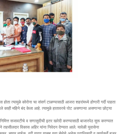
होता त्यामुळे कोरोना चा संसर्ग टाळण्यासाठी आजरा शहरांमध्ये होणारी गर्दी पाहता
ेले काही महिने बंद केला आहे. त्यामुळे हातावरचे पोट असणाऱ्या असणाऱ्या छोट्या
ठे नुकसान झाले आहे.
 निमित्त सजावटीचे व सणासुदीची इतर खरेदी करण्यासाठी बाजारपेठ सुरू करण्यात
ने तहसीलदार विकास अहिर यांना निवेदन देण्यात आले. यावेळी युवासेना
कर, सागर नाईक, रवी यादव यासह युवा सेनेचे अनेक पदाधिकारी व कार्यकर्ते हजर