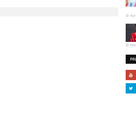
Apr
Mar
FO