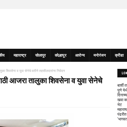
कीय
महाराष्ट्र
सोलापूर
कोल्हापूर
आरोग्य
मनोरंजन
क्रीडा
का शिवसेना व युवा सेनेचे वतीने तहसीलदारांना निवेदन
LO
ठी आजरा तालुका शिवसेना व युवा सेनेचे
बार्शी
पुणे य
दिनाच्य
खवा क्
भेट
महाराष्
पंढरीत
'भागवत 