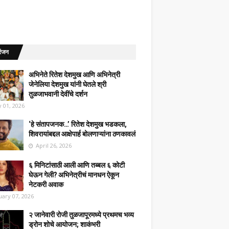
रंजन
अभिनेते रितेश देशमुख आणि अभिनेत्री
जेनेलिया देशमुख यांनी घेतले श्री
तुळजाभवानी देवींचे दर्शन
 01, 2026
‘हे संतापजनक…’ रितेश देशमुख भडकला,
शिवरायांबद्दल आक्षेपार्ह बोलणाऱ्यांना ठणकावलं
April 26, 2026
६ मिनिटांसाठी आली आणि तब्बल ६ कोटी
घेऊन गेली? अभिनेत्रीचं मानधन ऐकून
नेटकरी अवाक
uary 07, 2026
२ जानेवारी रोजी तुळजापूरमध्ये प्रथमच भव्य
ड्रोन शोचे आयोजन; शाकंभरी