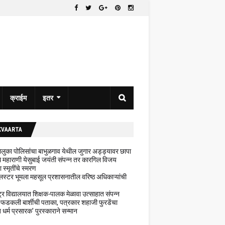
क्राईम
इतर
KVAARTA
 तालुका पोलिसांचा बाभुळगाव येथील जुगार अड्ड्यावर छापा
ेथे महाराणी येसुबाई जयंती संपन्न तर कारगिल विजय
ा स्मृतींचे स्मरण
लस्टर भूमला महसूल प्रशासनातील वरिष्ठ अधिकाऱ्यांची
ट्र विद्यालयात शिक्षक-पालक मेळावा उत्साहात संपन्न
 फडकली बार्शीची पताका, पत्रकार शहाजी फुरडेंचा
धर्म प्रसारक' पुरस्काराने सन्मान