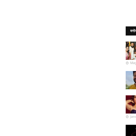
मनो
May
Jan