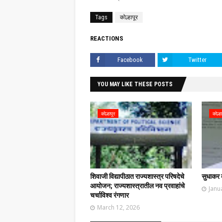
Tags
कोल्हापूर
REACTIONS
Facebook
Twitter
YOU MAY LIKE THESE POSTS
कोल्हापूर
कोल्हा
शिवाजी विद्यापीठात राज्यशास्त्र परिषदेचे
सुधाकर ब
आयोजन; राज्यशास्त्रातील नव प्रवाहांचे
Janu
चर्चाविश्व रंगणार
March 12, 2026