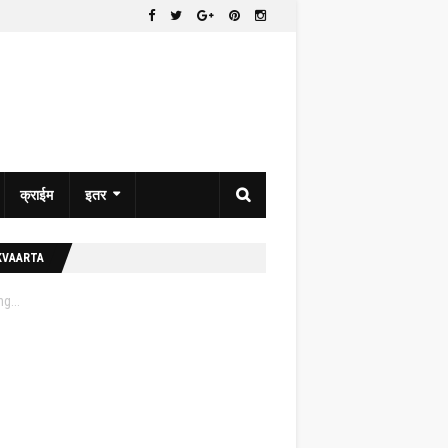
क्राईम
इतर
KVAARTA
g...