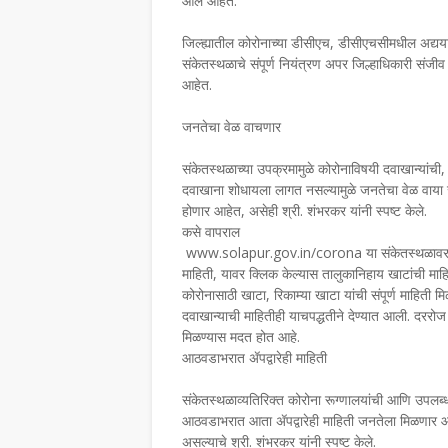
आले आहेत.
जिल्ह्यातील कोरोनाच्या डीसीएच, डीसीएचसीमधील अद्यया
संकेतस्थळाचे संपूर्ण नियंत्रण अपर जिल्हाधिकारी संजी
आहेत.
जनतेचा वेळ वाचणार
संकेतस्थळाच्या उपक्रमामुळे कोरोनाविषयी दवाखान्यांच
दवाखाना शोधायला लागत नसल्यामुळे जनतेचा वेळ वाया जाण
होणार आहेत, असेही श्री. शंभरकर यांनी स्पष्ट केले.
कसे वापराल
www.solapur.gov.in/corona या संकेतस्थळावर जावून
माहिती, यावर क्लिक केल्यास तालुकानिहाय खाटांची माहिती
कोरोनासाठी खाटा, रिकाम्या खाटा यांची संपूर्ण माहिती 
दवाखान्याची माहितीही याचपद्धतीने देण्यात आली. दररो
मिळण्यास मदत होत आहे.
आठवडाभरात ॲपद्वारेही माहिती
संकेतस्थळाव्यतिरिक्त कोरोना रूग्णालयांची आणि उपलब्
आठवडाभरात आता ॲपद्वारेही माहिती जनतेला मिळणार आह
असल्याचे श्री. शंभरकर यांनी स्पष्ट केले.