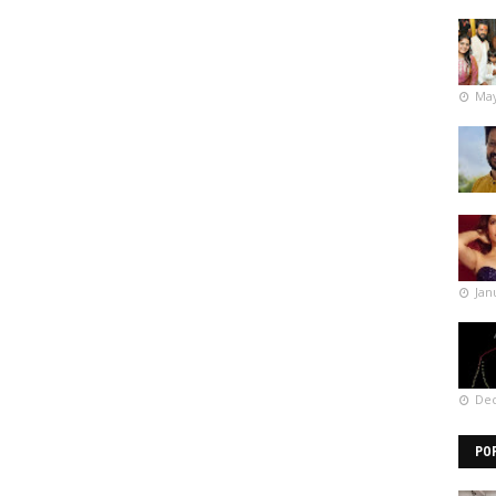
May
Jan
Dec
PO