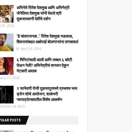
अभिनेते रितेश देशमुख आणि अभिनेत्री
जेनेलिया देशमुख यांनी घेतले श्री
तुळजाभवानी देवींचे दर्शन
 01, 2026
‘हे संतापजनक…’ रितेश देशमुख भडकला,
शिवरायांबद्दल आक्षेपार्ह बोलणाऱ्यांना ठणकावलं
April 26, 2026
६ मिनिटांसाठी आली आणि तब्बल ६ कोटी
घेऊन गेली? अभिनेत्रीचं मानधन ऐकून
नेटकरी अवाक
uary 07, 2026
२ जानेवारी रोजी तुळजापूरमध्ये प्रथमच भव्य
ड्रोन शोचे आयोजन; शाकंभरी
नवरात्रोत्सवातील विशेष आकर्षण
ember 24, 2025
PULAR POSTS