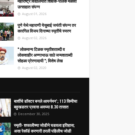
महाराष्ट्र विद्यालयात शिक्षक-पालक मेळावा
उत्साहात संपन्न
August 01, 2026
पुणे येथे महाराणी येसुबाई जयंती संपन्न तर
कारगिल विजय दिनाच्या स्मृतींचे स्मरण
August 02, 2026
" लोकमान्य टिळक स्मृतीशताब्दी व
लोकशाहीर अण्णाभाऊ साठे जन्मशताब्दी
सोहळा प्रेरणादायी "; विशेष लेख
August 02, 2020
बार्शीचे डॉक्टर बनले आयर्नमन’; 113 किमीचा
बहुखडतर प्रवास अवघ्या 8.30 तासात
December 30, 2025
स्मृती- शफालीच्या जोडीने घडवला इतिहास;
असा रेकॉर्ड करणारी ठरली पहिलीच जोडी