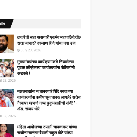
कीय
ठाकरेंची सत्ता असणारी एकमेव महापालिकेतील
सत्ता जाणार? एकनाथ शिंदे यांचा नवा डाव
July 23, 2026
मुख्यमंत्र्यांच्या कार्यक्रमाकडे निघालेल्या
युवक काँग्रेसच्या कार्यकर्त्यांना पोलिसांनी
अडवले !
il 28, 2026
नक्षलवाद्यांना न घाबरणारे शिंदे स्वतःच्या
कार्यकर्त्यांना कधीपासून घाबरू लागले? सत्तेचा
गैरवापर म्हणजे नव्या हुकूमशाहीची नांदी!" -
ॲड. संजय भोरे
il 12, 2026
महिला आयोगाच्या रुपाली चाकणकर यांच्या
राजीनाम्यानंतर वैषाली राहुल मोटे यांच्या