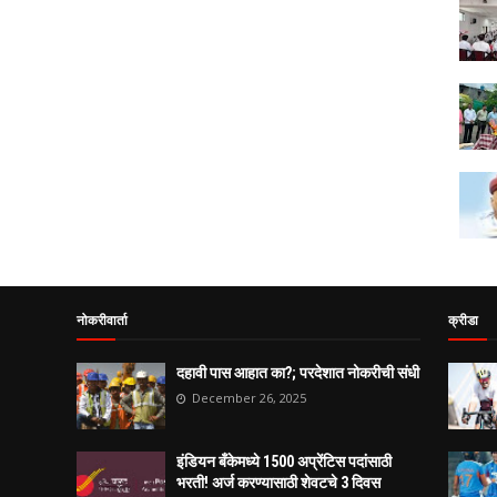
नोकरीवार्ता
क्रीडा
दहावी पास आहात का?; परदेशात नोकरीची संधी
December 26, 2025
इंडियन बँकेमध्ये 1500 अप्रेंटिस पदांसाठी
भरती! अर्ज करण्यासाठी शेवटचे 3 दिवस