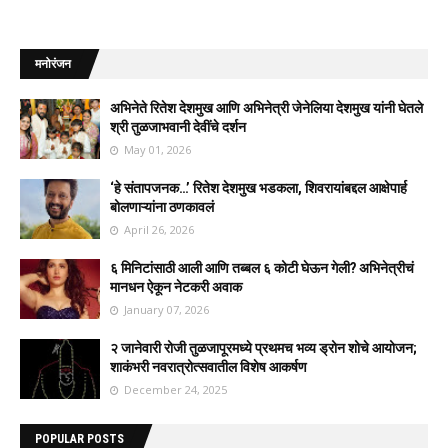
मनोरंजन
अभिनेते रितेश देशमुख आणि अभिनेत्री जेनेलिया देशमुख यांनी घेतले
श्री तुळजाभवानी देवींचे दर्शन
May 01, 2026
‘हे संतापजनक…’ रितेश देशमुख भडकला, शिवरायांबद्दल आक्षेपार्ह
बोलणाऱ्यांना ठणकावलं
April 26, 2026
६ मिनिटांसाठी आली आणि तब्बल ६ कोटी घेऊन गेली? अभिनेत्रीचं
मानधन ऐकून नेटकरी अवाक
January 07, 2026
२ जानेवारी रोजी तुळजापूरमध्ये प्रथमच भव्य ड्रोन शोचे आयोजन;
शाकंभरी नवरात्रोत्सवातील विशेष आकर्षण
December 24, 2025
POPULAR POSTS