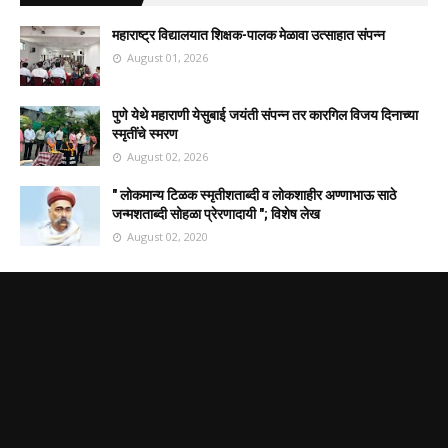
महाराष्ट्र विद्यालयात शिक्षक-पालक मेळावा उत्साहात संपन्न
August 01, 2026
पुणे येथे महाराणी येसुबाई जयंती संपन्न तर कारगिल विजय दिनाच्या
स्मृतींचे स्मरण
August 02, 2026
" लोकमान्य टिळक स्मृतीशताब्दी व लोकशाहीर अण्णाभाऊ साठे
जन्मशताब्दी सोहळा प्रेरणादायी "; विशेष लेख
August 02, 2020