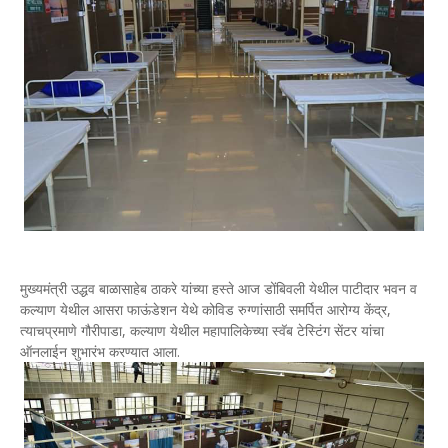
मुख्यमंत्री उद्धव बाळासाहेब ठाकरे यांच्या हस्ते आज डोंबिवली येथील पाटीदार भवन व
कल्याण येथील आसरा फाऊंडेशन येथे कोविड रुग्णांसाठी समर्पित आरोग्य केंद्र,
त्याचप्रमाणे गौरीपाडा, कल्याण येथील महापालिकेच्या स्वॅब टेस्टिंग सेंटर यांचा
ऑनलाईन शुभारंभ करण्यात आला.