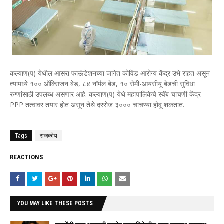
कल्याण(प) येथील आसरा फाऊंडेशनच्या जागेत कोविड आरोग्य केंद्र उभे राहत असून
त्यामध्ये १०० ऑक्सिजन बेड, ८४ नॉर्मल बेड, १० सेमी-आयसीयू बेडची सुविधा
रुग्णांसाठी उपलब्ध असणार आहे. कल्याण(प) येथे महापालिकेचे स्वॅब चाचणी केंद्र
PPP तत्वावर तयार होत असून तेथे दररोज ३००० चाचण्या होवू शकतात.
Tags
राजकीय
REACTIONS
YOU MAY LIKE THESE POSTS