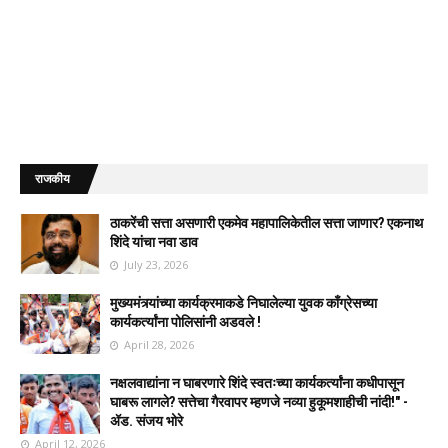
राजकीय
ठाकरेंची सत्ता असणारी एकमेव महापालिकेतील सत्ता जाणार? एकनाथ
शिंदे यांचा नवा डाव
July 23, 2026
मुख्यमंत्र्यांच्या कार्यक्रमाकडे निघालेल्या युवक काँग्रेसच्या
कार्यकर्त्यांना पोलिसांनी अडवले !
April 28, 2026
नक्षलवाद्यांना न घाबरणारे शिंदे स्वतःच्या कार्यकर्त्यांना कधीपासून
घाबरू लागले? सत्तेचा गैरवापर म्हणजे नव्या हुकूमशाहीची नांदी!" -
ॲड. संजय भोरे
April 12, 2026