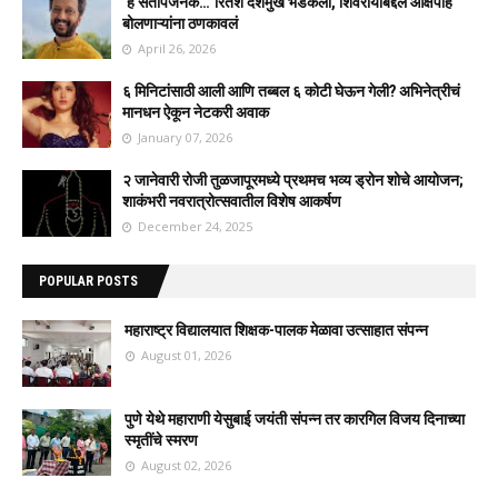
‘हे संतापजनक…’ रितेश देशमुख भडकला, शिवरायांबद्दल आक्षेपार्ह
बोलणाऱ्यांना ठणकावलं
April 26, 2026
६ मिनिटांसाठी आली आणि तब्बल ६ कोटी घेऊन गेली? अभिनेत्रीचं
मानधन ऐकून नेटकरी अवाक
January 07, 2026
२ जानेवारी रोजी तुळजापूरमध्ये प्रथमच भव्य ड्रोन शोचे आयोजन;
शाकंभरी नवरात्रोत्सवातील विशेष आकर्षण
December 24, 2025
POPULAR POSTS
महाराष्ट्र विद्यालयात शिक्षक-पालक मेळावा उत्साहात संपन्न
August 01, 2026
पुणे येथे महाराणी येसुबाई जयंती संपन्न तर कारगिल विजय दिनाच्या
स्मृतींचे स्मरण
August 02, 2026