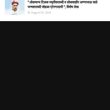
" लोकमान्य टिळक स्मृतीशताब्दी व लोकशाहीर अण्णाभाऊ साठे
जन्मशताब्दी सोहळा प्रेरणादायी "; विशेष लेख
August 02, 2020