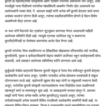
कुस्ती हा महाराष्ट्राच्या संस्कृतीचा आणि ग्रामीण परंपरेचा अविभाज्य भाग असून, अशा
स्पर्धांमुळे नव्या पिढीमध्ये पारंपरिक खेळांविषयी आकर्षण निर्माण होत असल्याचे मत
आयोजकांनी व्यक्त केले. पै. आस्लम काझी यांनी अनेक वर्षे कुस्ती क्षेत्रात कार्य करत
असंख्य मल्लांना प्रेरणा दिली असून, त्यांच्या वाढदिवसानिमित्त होणारे हे मैदान विशेष
आकर्षणाचे केंद्र ठरणार आहे.
या भव्य जंगी मैदानाचे थेट प्रक्षेपण यूट्यूबवर करण्यात येणार असल्याची माहिती
आयोजक समितीने दिली आहे. त्यामुळे प्रत्यक्ष उपस्थित राहू न शकणाऱ्या
कुस्तीप्रेमींनाही या रोमांचक सामन्यांचा आनंद घेता येणार आहे.
कुस्ती परंपरेचा गौरव वाढविणाऱ्या या ऐतिहासिक सोहळ्यास परिसरातील सर्व नागरिक,
कुस्तीप्रेमी, युवक व क्रीडारसिकांनी मोठ्या संख्येने उपस्थित राहून कार्यक्रमाची शोभा
वाढवावी, असे आवाहन आयोजक समितीच्या वतीने करण्यात आले आहे.
कुर्डुवाडी येथील छत्रपती शिवराय कुस्ती संकुल हे गेल्या तेरा वर्षांपासून कुस्ती क्षेत्रात
उल्लेखनीय कार्य करत असून, ग्रामीण भागातील अनेक होतकरू मल्लांसाठी हे संकुल
प्रेरणास्थान ठरले आहे. उद्योगपती सुहास शेठ शहा यांनी या संकुलाची स्थापना केली
असून, पारंपरिक कुस्ती संस्कृती जपण्याबरोबरच नव्या पिढीतील मल्ल घडविण्याचे
महत्त्वपूर्ण कार्य या माध्यमातून सुरू आहे. या आखाड्याचे वस्ताद म्हणून पै. आस्लम
काझी यांनी गेल्या अनेक वर्षांत अनेक कुस्तीपट्टू घडवले असून, त्यांच्या
मार्गदर्शनाखाली अनेक मल्लांनी विविध स्पर्धांमध्ये उल्लेखनीय कामगिरी केली आहे. या
संकुलात विविध निवड चाचण्या, जिल्हा व राज्यस्तरीय स्पर्धा यशस्वीरीत्या पार पडल्या