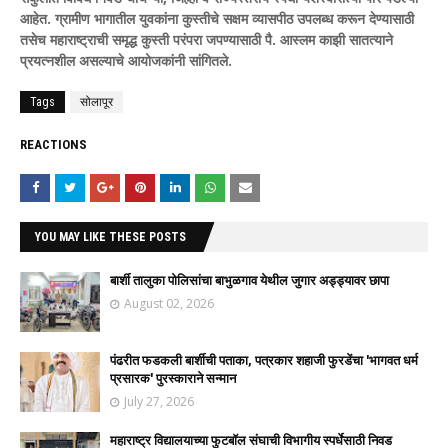
आहेत. ग्रामीण भागातील युवकांना कुस्तीचे सक्षम व्यासपीठ उपलब्ध करून देण्यासाठी
तसेच महाराष्ट्राची समृद्ध कुस्ती परंपरा जपण्यासाठी पै. आस्लम काझी सातत्याने
प्रयत्नशील असल्याचे आयोजकांनी सांगितले.
Tags
सोलापूर
REACTIONS
YOU MAY LIKE THESE POSTS
बार्शी तालुका पोलिसांचा बाभुळगाव येथील जुगार अड्ड्यावर छापा
August 02, 2026
पंढरीत फडकली बार्शीची पताका, पत्रकार शहाजी फुरडेंचा 'भागवत धर्म
प्रसारक' पुरस्काराने सन्मान
July 27, 2026
महाराष्ट्र विद्यालयाच्या फुटबॉल संघाची विभागीय स्पर्धेसाठी निवड