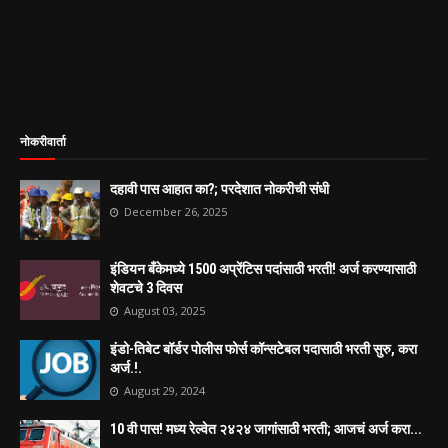
नोकरीवार्ता
दहावी पास आहात का?; परदेशात नोकरीची संधी
December 26, 2025
इंडियन बँकेमध्ये 1500 अप्रेंटिस पदांसाठी भरती! अर्ज करण्यासाठी
शेवटचे 3 दिवस
August 03, 2025
इंडो-तिबेट बॉर्डर पोलीस फोर्स कॉन्सटेबल पदासाठी भरती सुरु, करा
अर्ज.!.
August 29, 2024
10 वी पास! मध्य रेल्वेत २४२४ जागांसाठी भरती; आजचं अर्ज करा...