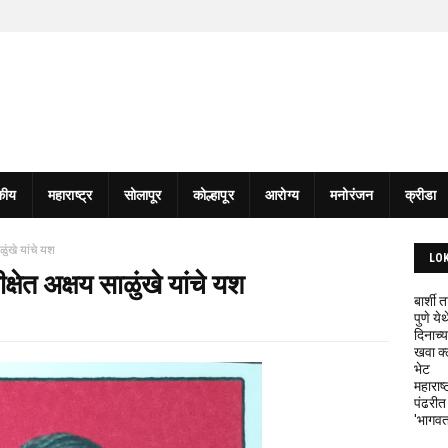
कीय
महाराष्ट्र
सोलापूर
कोल्हापूर
आरोग्य
मनोरंजन
क्रीडा
ळुंखे यांचे यश
LO
्षेत अक्षय साळुंखे यांचे यश
बार्शी
पुणे य
दिनाच्य
खवा क्
भेट
महाराष्
पंढरीत
'भागवत 