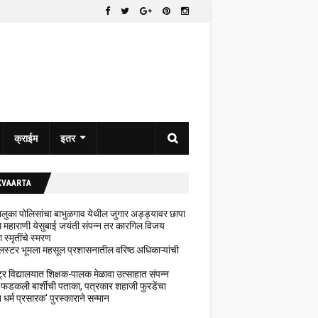
क्राईम
इतर
KVAARTA
 तालुका पोलिसांचा बाभुळगाव येथील जुगार अड्ड्यावर छापा
ेथे महाराणी येसुबाई जयंती संपन्न तर कारगिल विजय
ा स्मृतींचे स्मरण
लस्टर भूमला महसूल प्रशासनातील वरिष्ठ अधिकाऱ्यांची
ट्र विद्यालयात शिक्षक-पालक मेळावा उत्साहात संपन्न
 फडकली बार्शीची पताका, पत्रकार शहाजी फुरडेंचा
धर्म प्रसारक' पुरस्काराने सन्मान