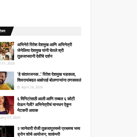
रंजन
अभिनेते रितेश देशमुख आणि अभिनेत्री
जेनेलिया देशमुख यांनी घेतले श्री
तुळजाभवानी देवींचे दर्शन
 01, 2026
‘हे संतापजनक…’ रितेश देशमुख भडकला,
शिवरायांबद्दल आक्षेपार्ह बोलणाऱ्यांना ठणकावलं
April 26, 2026
६ मिनिटांसाठी आली आणि तब्बल ६ कोटी
घेऊन गेली? अभिनेत्रीचं मानधन ऐकून
नेटकरी अवाक
uary 07, 2026
२ जानेवारी रोजी तुळजापूरमध्ये प्रथमच भव्य
ड्रोन शोचे आयोजन; शाकंभरी