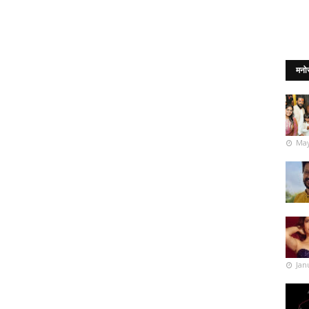
मनो
May
Jan