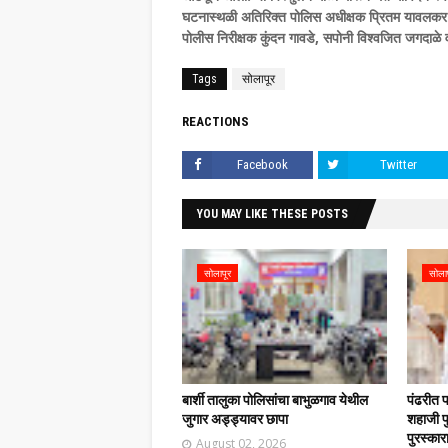
घटनास्थळी अतिरिक्त पोलिस अधीक्षक प्रितम यावलकर ,
पोलीस निरीक्षक कुंदन गावडे, सपोनी विश्वजित जगदाळे व त
Tags
सोलापूर
REACTIONS
Facebook
Twitter
YOU MAY LIKE THESE POSTS
सोलापूर
सोला
बार्शी तालुका पोलिसांचा बाभुळगाव येथील
पंढरीत 
जुगार अड्ड्यावर छापा
शहाजी फु
पुरस्कार
August 02, 2026