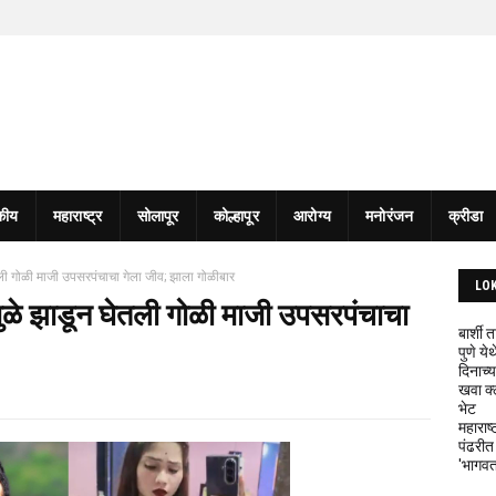
कीय
महाराष्ट्र
सोलापूर
कोल्हापूर
आरोग्य
मनोरंजन
क्रीडा
ली गोळी माजी उपसरपंचाचा गेला जीव; झाला गोळीबार
LO
मुळे झाडून घेतली गोळी माजी उपसरपंचाचा
बार्शी
पुणे य
दिनाच्य
खवा क्
भेट
महाराष्
पंढरीत
'भागवत 