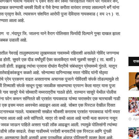
्हा आणखीन भावाचे नावावर ५ एकर शेती कर किंवा गेवराईतील नवीन घर नावावर कर,
ाखल करण्याची धमकी दिली व पैसे देण्या करीता वारंवार तगादा लावल्याने बर्गे यांना
्यास प्रवृत्त केले. त्यावरून संशयित आरोपी पुजा देविदास गायकवाड ( वय २१ ) रा.
करण्यात आला आहे.
ाण रा .नंदापूर जि. जालना याने वैराग पोलिसात फिर्यादी दिल्याने गुन्हा दाखल झाला
 खळबळ उडाली आहे.
यातील गेवराई तालुक्यातल्या लुखामसला गावामध्ये रहिवाशी असलेले गोविंद जगन्नाथ
ोती. सुमारे एक दीड वर्षांपूर्वी ऐका कलाकेंद्रा मध्ये मूळची सासुरे ( ता. बार्शी )
राज
ती. हळूहळू त्यांचा प्रवास दोघांत मैत्रीचे संबंधातून प्रेमामध्ये गुंतले. यातून
या नातेवाईकांकडून कळते आहे. सोन्याच्या दागिन्यासह मयत गोविंद यांनी मोठ्या
ंचे प्रेम प्रकरण वाढत असतानाच अचानक पूजाने गोविंदशी संपर्क तोडल्यामुळे तो
ळी तिच्याशी संपर्क साधून पुन्हा जवळीक साधण्याचा प्रयत्न केला मात्र यास पूजा
ाचे गाव सासुरे येथे सोमवारी मध्यरात्रीच गाठले होते. दरम्यान सासुरे येथील पोलीस
ांना फोन करून सांगितले की प्रशांत गायकवाड यांच्या घरासमोर एक चारचाकी गाडी
्ये एक इसम मयत अवस्थेत आढळून आला आहे. सोबत एक पिस्टल देखील दिसत
ाळ घटनास्थळ गाठले. याबाबतची सखोल चौकशी करताच प्रशांत गायकवाड यांनी मयत
 भेटण्यास आला आहे असे सांगितले. मात्र तो कधी आला आहे याची मला कल्पना नसून
Apr
ी जवळ जाऊन पाहिले असता गाडी लॉक आढळून आली. त्यामुळे पोलिसांनी त्यांच्या
गाडीचे लॉक काढले. तेव्हा गाडीमध्ये परदेशी बनावटीचे एक पिस्टल आणि पुंगळी
वतः आत्महत्या केली असावी असा प्राथमिक अंदाज पोलिसानी व्यक्त केला आहे.