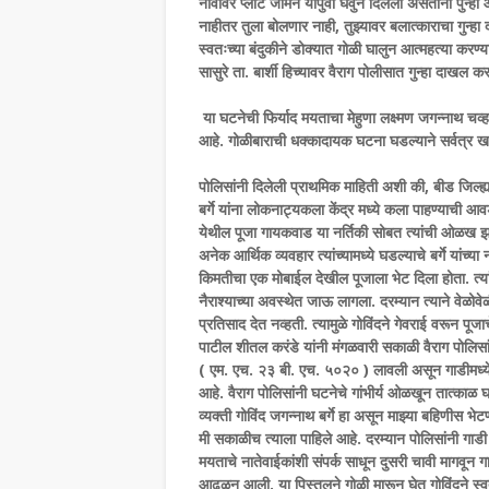
नावावर प्लॉट जमिन यापुर्वी घेवुन दिलेली असताना पुन
नाहीतर तुला बोलणार नाही, तुझ्यावर बलात्काराचा गुन्हा द
स्वतःच्या बंदुकीने डोक्यात गोळी घालुन आत्महत्या करण
सासुरे ता. बार्शी हिच्यावर वैराग पोलीसात गुन्हा दाखल 
या घटनेची फिर्याद मयताचा मेहुणा लक्ष्मण जगन्नाथ चव्ह
आहे. गोळीबाराची धक्कादायक घटना घडल्याने सर्वत्र
पोलिसांनी दिलेली प्राथमिक माहिती अशी की, बीड जिल्ह्
बर्गे यांना लोकनाट्यकला केंद्र मध्ये कला पाहण्याची आवड ह
येथील पूजा गायकवाड या नर्तिकी सोबत त्यांची ओळख झाली हो
अनेक आर्थिक व्यवहार त्यांच्यामध्ये घडल्याचे बर्गे यांच्
किमतीचा एक मोबाईल देखील पूजाला भेट दिला होता. त्या
नैराश्याच्या अवस्थेत जाऊ लागला. दरम्यान त्याने वेळोवे
प्रतिसाद देत नव्हती. त्यामुळे गोविंदने गेवराई वरून पूज
पाटील शीतल करंडे यांनी मंगळवारी सकाळी वैराग पोलिस
( एम. एच. २३ बी. एच. ५०२० ) लावली असून गाडीमध
आहे. वैराग पोलिसांनी घटनेचे गांभीर्य ओळखून तात्क
व्यक्ती गोविंद जगन्नाथ बर्गे हा असून माझ्या बहिणीस
मी सकाळीच त्याला पाहिले आहे. दरम्यान पोलिसांनी गाड
मयताचे नातेवाईकांशी संपर्क साधून दुसरी चावी मागवून 
आढळून आली. या पिस्तुलने गोळी मारून घेत गोविंदने स्