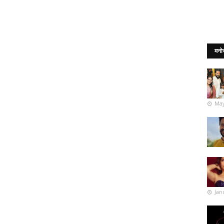
मनो
May
Jan