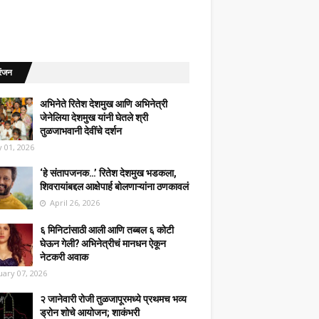
रंजन
अभिनेते रितेश देशमुख आणि अभिनेत्री
जेनेलिया देशमुख यांनी घेतले श्री
तुळजाभवानी देवींचे दर्शन
 01, 2026
‘हे संतापजनक…’ रितेश देशमुख भडकला,
शिवरायांबद्दल आक्षेपार्ह बोलणाऱ्यांना ठणकावलं
April 26, 2026
६ मिनिटांसाठी आली आणि तब्बल ६ कोटी
घेऊन गेली? अभिनेत्रीचं मानधन ऐकून
नेटकरी अवाक
uary 07, 2026
२ जानेवारी रोजी तुळजापूरमध्ये प्रथमच भव्य
ड्रोन शोचे आयोजन; शाकंभरी