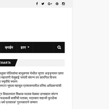
क्राईम
इतर
KVAARTA
 तालुका पोलिसांचा बाभुळगाव येथील जुगार अड्ड्यावर छापा
ेथे महाराणी येसुबाई जयंती संपन्न तर कारगिल विजय
ा स्मृतींचे स्मरण
लस्टर भूमला महसूल प्रशासनातील वरिष्ठ अधिकाऱ्यांची
ट्र विद्यालयात शिक्षक-पालक मेळावा उत्साहात संपन्न
 फडकली बार्शीची पताका, पत्रकार शहाजी फुरडेंचा
धर्म प्रसारक' पुरस्काराने सन्मान