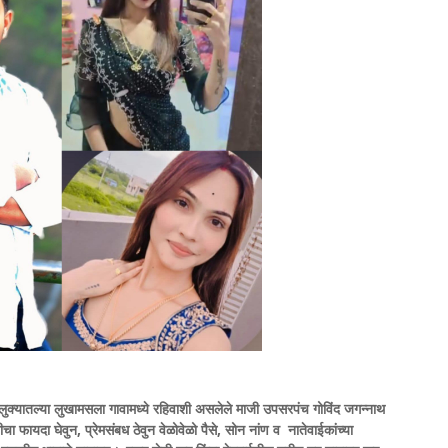
ई तालुक्यातल्या लुखामसला गावामध्ये रहिवाशी असलेले माजी उपसरपंच गोविंद जगन्नाथ
ा फायदा घेवुन, प्रेमसंबध ठेवुन वेळोवेळो पैसे, सोन नांण व नातेवाईकांच्या