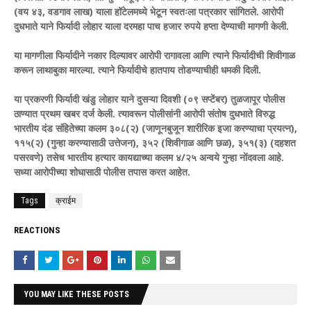
(वय ४३, वडगाव लाख) याला हॉटेलमध्ये भेटून स्वतःला पत्रकार सांगितले. आरोपी
दुधभाते याने फिर्यादी लोहार याला दरमहा पाच हजार रुपये हप्ता देण्याची मागणी केली.
या मागणीला फिर्यादीने नकार दिल्यावर आरोपी रागावला आणि त्याने फिर्यादीची शिवीगाळ
करून लाथाबुका मारल्या. त्याने फिर्यादीचे हातपाय तोडण्याचीही धमकी दिली.
या प्रकरणी फिर्यादी खंडु लोहार याने दुसऱ्या दिवशी (०९ सप्टेंबर) तुळजापूर पोलीस
ठाण्यात प्रथम खबर दर्ज केली. त्यावरून पोलीसांनी आरोपी संतोष दुधभाते विरुद्ध
भारतीय दंड संहितेच्या कलम ३०८(२) (जाणूनबुजून शारीरिक इजा करण्याचा प्रयत्न),
११५(२) (गुन्हा करण्यासाठी उत्तेजन), ३५२ (शिवीगाळ आणि छळ), ३५१(३) (दहशत
पसरवणे) तसेच भारतीय हत्यार कायद्याच्या कलम ४/२५ अन्वये गुन्हा नोंदवला आहे.
सध्या आरोपीच्या शोधासाठी पोलीस तपास करत आहेत.
Tags
क्राईम
REACTIONS
YOU MAY LIKE THESE POSTS