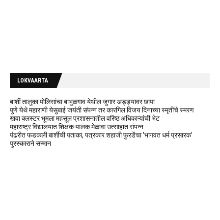
LOKVAARTA
बार्शी तालुका पोलिसांचा बाभुळगाव येथील जुगार अड्ड्यावर छापा
पुणे येथे महाराणी येसुबाई जयंती संपन्न तर कारगिल विजय दिनाच्या स्मृतींचे स्मरण
खवा क्लस्टर भूमला महसूल प्रशासनातील वरिष्ठ अधिकाऱ्यांची भेट
महाराष्ट्र विद्यालयात शिक्षक-पालक मेळावा उत्साहात संपन्न
पंढरीत फडकली बार्शीची पताका, पत्रकार शहाजी फुरडेंचा 'भागवत धर्म प्रसारक'
पुरस्काराने सन्मान