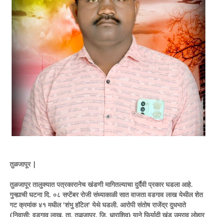
तुळजापूर |
तुळजापूर तालुक्यात पत्रकारानेच खंडणी मागितल्याचा दुर्दैवी प्रकार घडला आहे.
गुन्ह्याची घटना दि. ०८ सप्टेंबर रोजी संध्याकाळी सात वाजता वडगाव लाख येथील शेत
गट क्रमांक ४१ मधील 'शंभु हॉटेल' येथे घडली. आरोपी संतोष राजेंद्र दुधभाते
(निवासी: वडगाव लाख, ता. तुळजापूर, जि. धाराशिव) याने फिर्यादी खंडु उमराव लोहार