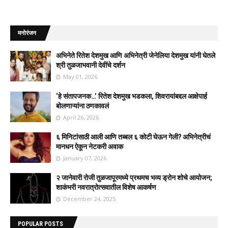
मनोरंजन
अभिनेते रितेश देशमुख आणि अभिनेत्री जेनेलिया देशमुख यांनी घेतले
श्री तुळजाभवानी देवींचे दर्शन
May 01, 2026
‘हे संतापजनक…’ रितेश देशमुख भडकला, शिवरायांबद्दल आक्षेपार्ह
बोलणाऱ्यांना ठणकावलं
April 26, 2026
६ मिनिटांसाठी आली आणि तब्बल ६ कोटी घेऊन गेली? अभिनेत्रीचं
मानधन ऐकून नेटकरी अवाक
January 07, 2026
२ जानेवारी रोजी तुळजापूरमध्ये प्रथमच भव्य ड्रोन शोचे आयोजन;
शाकंभरी नवरात्रोत्सवातील विशेष आकर्षण
December 24, 2025
POPULAR POSTS