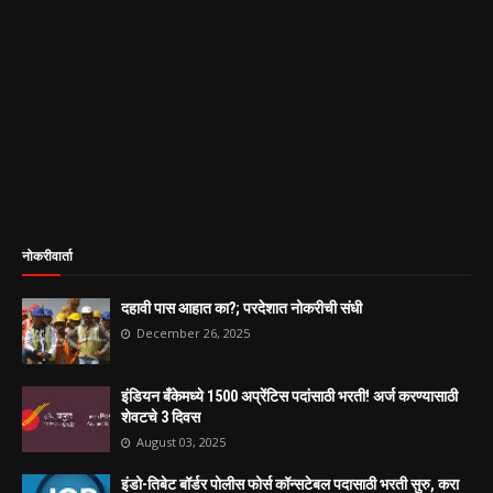
नोकरीवार्ता
दहावी पास आहात का?; परदेशात नोकरीची संधी
December 26, 2025
इंडियन बँकेमध्ये 1500 अप्रेंटिस पदांसाठी भरती! अर्ज करण्यासाठी
शेवटचे 3 दिवस
August 03, 2025
इंडो-तिबेट बॉर्डर पोलीस फोर्स कॉन्सटेबल पदासाठी भरती सुरु, करा