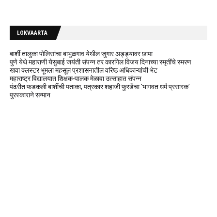
LOKVAARTA
बार्शी तालुका पोलिसांचा बाभुळगाव येथील जुगार अड्ड्यावर छापा
पुणे येथे महाराणी येसुबाई जयंती संपन्न तर कारगिल विजय दिनाच्या स्मृतींचे स्मरण
खवा क्लस्टर भूमला महसूल प्रशासनातील वरिष्ठ अधिकाऱ्यांची भेट
महाराष्ट्र विद्यालयात शिक्षक-पालक मेळावा उत्साहात संपन्न
पंढरीत फडकली बार्शीची पताका, पत्रकार शहाजी फुरडेंचा 'भागवत धर्म प्रसारक'
पुरस्काराने सन्मान