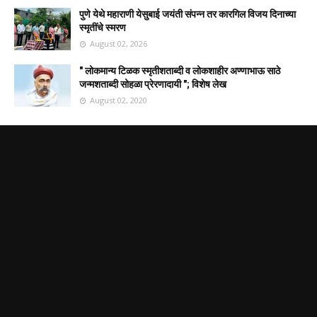
पुणे येथे महाराणी येसुबाई जयंती संपन्न तर कारगिल विजय दिनाच्या
स्मृतींचे स्मरण
August 02, 2026
" लोकमान्य टिळक स्मृतीशताब्दी व लोकशाहीर अण्णाभाऊ साठे
जन्मशताब्दी सोहळा प्रेरणादायी "; विशेष लेख
August 02, 2020