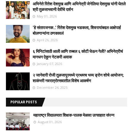
अभिनेते रितेश देशमुख आणि अभिनेत्री जेनेलिया देशमुख यांनी घेतले
श्री तुळजाभवानी देवींचे दर्शन
May 01, 2026
‘हे संतापजनक…’ रितेश देशमुख भडकला, शिवरायांबद्दल आक्षेपार्ह
बोलणाऱ्यांना ठणकावलं
April 26, 2026
६ मिनिटांसाठी आली आणि तब्बल ६ कोटी घेऊन गेली? अभिनेत्रीचं
मानधन ऐकून नेटकरी अवाक
January 07, 2026
२ जानेवारी रोजी तुळजापूरमध्ये प्रथमच भव्य ड्रोन शोचे आयोजन;
शाकंभरी नवरात्रोत्सवातील विशेष आकर्षण
December 24, 2025
POPULAR POSTS
महाराष्ट्र विद्यालयात शिक्षक-पालक मेळावा उत्साहात संपन्न
August 01, 2026