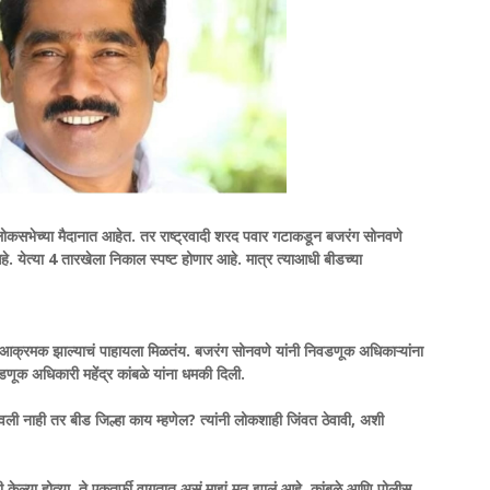
कसभेच्या मैदानात आहेत. तर राष्ट्रवादी शरद पवार गटाकडून बजरंग सोनवणे
 येत्या 4 तारखेला निकाल स्पष्ट होणार आहे. मात्र त्याआधी बीडच्या
े आक्रमक झाल्याचं पाहायला मिळतंय. बजरंग सोनवणे यांनी निवडणूक अधिकाऱ्यांना
डणूक अधिकारी महेंद्र कांबळे यांना धमकी दिली.
वली नाही तर बीड जिल्हा काय म्हणेल? त्यांनी लोकशाही जिंवत ठेवावी, अशी
ी केल्या होत्या. ते एकतर्फी वागतात असं माझं मत झालं आहे. कांबळे आणि पोलीस