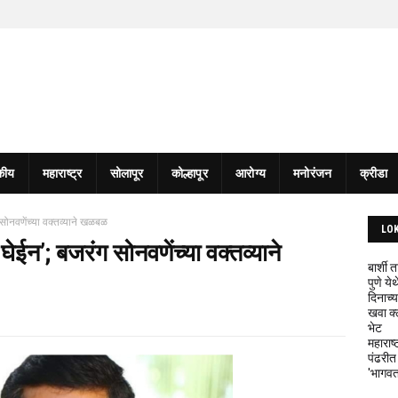
कीय
महाराष्ट्र
सोलापूर
कोल्हापूर
आरोग्य
मनोरंजन
क्रीडा
 सोनवणेंच्या वक्तव्याने खळबळ
LO
ेईन’; बजरंग सोनवणेंच्या वक्तव्याने
बार्शी
पुणे य
दिनाच्य
खवा क्
भेट
महाराष्
पंढरीत
'भागवत 