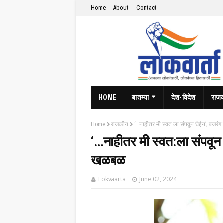
Home
About
Contact
HOME
बातम्या
देश-विदेश
राज
Home
राजकीय
‘…नाहीतर मी स्वत:ला संपवून घेईन’; बजरंग
‘…नाहीतर मी स्वत:ला संपवून घ
खळबळ
Lokvaarta
June 02, 2024