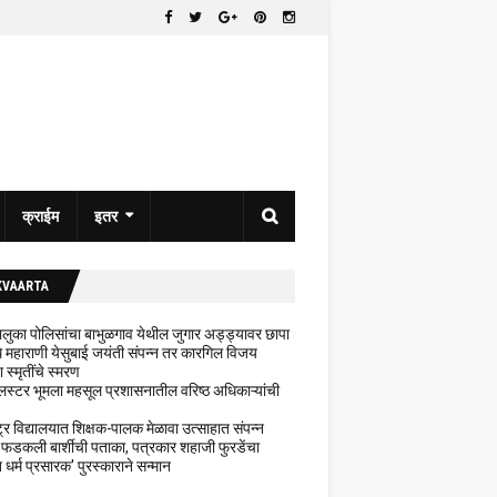
क्राईम
इतर
KVAARTA
 तालुका पोलिसांचा बाभुळगाव येथील जुगार अड्ड्यावर छापा
ेथे महाराणी येसुबाई जयंती संपन्न तर कारगिल विजय
ा स्मृतींचे स्मरण
लस्टर भूमला महसूल प्रशासनातील वरिष्ठ अधिकाऱ्यांची
ट्र विद्यालयात शिक्षक-पालक मेळावा उत्साहात संपन्न
 फडकली बार्शीची पताका, पत्रकार शहाजी फुरडेंचा
धर्म प्रसारक' पुरस्काराने सन्मान