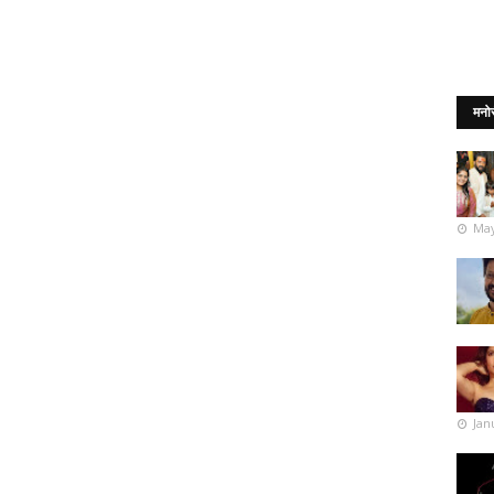
मनो
May
Jan