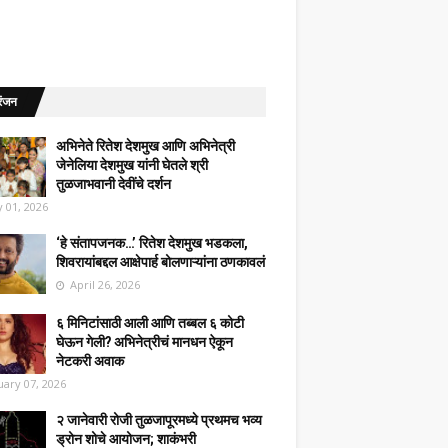
रंजन
अभिनेते रितेश देशमुख आणि अभिनेत्री
जेनेलिया देशमुख यांनी घेतले श्री
तुळजाभवानी देवींचे दर्शन
 01, 2026
‘हे संतापजनक…’ रितेश देशमुख भडकला,
शिवरायांबद्दल आक्षेपार्ह बोलणाऱ्यांना ठणकावलं
April 26, 2026
६ मिनिटांसाठी आली आणि तब्बल ६ कोटी
घेऊन गेली? अभिनेत्रीचं मानधन ऐकून
नेटकरी अवाक
uary 07, 2026
२ जानेवारी रोजी तुळजापूरमध्ये प्रथमच भव्य
ड्रोन शोचे आयोजन; शाकंभरी