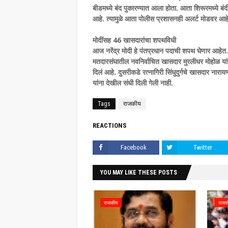
बीडमध्ये बंद पुकारण्यात आला होता. आता शिरूरमध्ये ब
आहे. त्यामुळे आता पोलीस प्रशासनही अलर्ट मोडवर आहे
मोदींसह 46 खासदारांचा शपथविधी
आज नरेंद्र मोदी हे पंतप्रधान पदाची शपथ घेणार आहेत. त
मतदारसंघातील नवनिर्वाचित खासदार मुरलीधर मोहोळ यांन
दिलं आहे. दुसरीकडे रत्नागिरी सिंधुदुर्गचे खासदार ना
यांना देखील संधी दिली गेली नाही.
Tags
राजकीय
REACTIONS
Facebook
Twitter
YOU MAY LIKE THESE POSTS
राजकीय
राजक