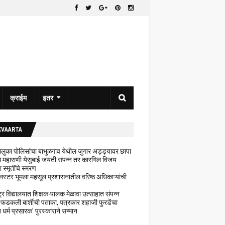
क्राईम
इतर
KVAARTA
 तालुका पोलिसांचा बाभुळगाव येथील जुगार अड्ड्यावर छापा
ेथे महाराणी येसुबाई जयंती संपन्न तर कारगिल विजय
ा स्मृतींचे स्मरण
लस्टर भूमला महसूल प्रशासनातील वरिष्ठ अधिकाऱ्यांची
ट्र विद्यालयात शिक्षक-पालक मेळावा उत्साहात संपन्न
 फडकली बार्शीची पताका, पत्रकार शहाजी फुरडेंचा
धर्म प्रसारक' पुरस्काराने सन्मान