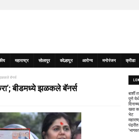
कीय
महाराष्ट्र
सोलापूर
कोल्हापूर
आरोग्य
मनोरंजन
क्रीडा
े झळकले बॅनर्स
LO
 करा’; बीडमध्ये झळकले बॅनर्स
बार्शी
पुणे य
दिनाच्य
खवा क्
भेट
महाराष्
पंढरीत
'भागवत 