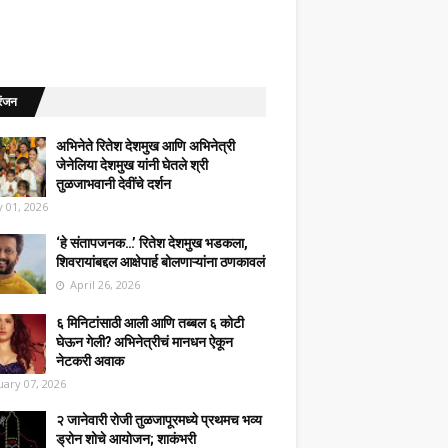
रंजन
अभिनेते रितेश देशमुख आणि अभिनेत्री
जेनेलिया देशमुख यांनी घेतले श्री
तुळजाभवानी देवींचे दर्शन
 01, 2026
‘हे संतापजनक…’ रितेश देशमुख भडकला,
शिवरायांबद्दल आक्षेपार्ह बोलणाऱ्यांना ठणकावलं
April 26, 2026
६ मिनिटांसाठी आली आणि तब्बल ६ कोटी
घेऊन गेली? अभिनेत्रीचं मानधन ऐकून
नेटकरी अवाक
uary 07, 2026
२ जानेवारी रोजी तुळजापूरमध्ये प्रथमच भव्य
ड्रोन शोचे आयोजन; शाकंभरी