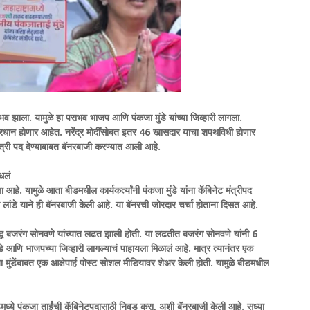
व झाला. यामुळे हा पराभव भाजप आणि पंकजा मुंडे यांच्या जिव्हारी लागला.
तप्रधान होणार आहेत. नरेंद्र मोदींसोबत इतर 46 खासदार याचा शपथविधी होणार
ंत्री पद देण्याबाबत बॅनरबाजी करण्यात आली आहे.
ेधलं
आहे. यामुळे आता बीडमधील कार्यकर्त्यांनी पंकजा मुंडे यांना कॅबिनेट मंत्रीपद
ेश लांडे याने ही बॅनरबाजी केली आहे. या बॅनरची जोरदार चर्चा होताना दिसत आहे.
ूद्ध बजरंग सोनवणे यांच्यात लढत झाली होती. या लढतीत बजरंग सोनवणे यांनी 6
े आणि भाजपच्या जिव्हारी लागल्याचं पाहायला मिळालं आहे. मात्र त्यानंतर एक
ुंडेंबाबत एक आक्षेपार्ह पोस्ट सोशल मीडियावर शेअर केली होती. यामुळे बीडमधील
ीडमध्ये पंकजा ताईंची कॅबिनेटपदासाठी निवड करा, अशी बॅनरबाजी केली आहे. सध्या