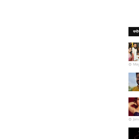
मनो
May
Jan