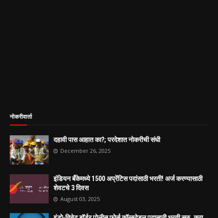
नोकरीवार्ता
दहावी पास आहात का?; परदेशात नोकरीची संधी
December 26, 2025
इंडियन बँकेमध्ये 1500 अप्रेंटिस पदांसाठी भरती! अर्ज करण्यासाठी
शेवटचे 3 दिवस
August 03, 2025
इंडो-तिबेट बॉर्डर पोलीस फोर्स कॉन्सटेबल पदासाठी भरती सुरु, करा