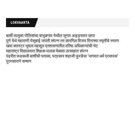
LOKVAARTA
बार्शी तालुका पोलिसांचा बाभुळगाव येथील जुगार अड्ड्यावर छापा
पुणे येथे महाराणी येसुबाई जयंती संपन्न तर कारगिल विजय दिनाच्या स्मृतींचे स्मरण
खवा क्लस्टर भूमला महसूल प्रशासनातील वरिष्ठ अधिकाऱ्यांची भेट
महाराष्ट्र विद्यालयात शिक्षक-पालक मेळावा उत्साहात संपन्न
पंढरीत फडकली बार्शीची पताका, पत्रकार शहाजी फुरडेंचा 'भागवत धर्म प्रसारक'
पुरस्काराने सन्मान