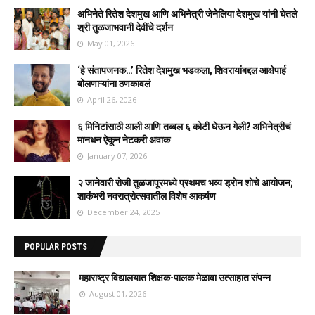
अभिनेते रितेश देशमुख आणि अभिनेत्री जेनेलिया देशमुख यांनी घेतले
श्री तुळजाभवानी देवींचे दर्शन
May 01, 2026
‘हे संतापजनक…’ रितेश देशमुख भडकला, शिवरायांबद्दल आक्षेपार्ह
बोलणाऱ्यांना ठणकावलं
April 26, 2026
६ मिनिटांसाठी आली आणि तब्बल ६ कोटी घेऊन गेली? अभिनेत्रीचं
मानधन ऐकून नेटकरी अवाक
January 07, 2026
२ जानेवारी रोजी तुळजापूरमध्ये प्रथमच भव्य ड्रोन शोचे आयोजन;
शाकंभरी नवरात्रोत्सवातील विशेष आकर्षण
December 24, 2025
POPULAR POSTS
महाराष्ट्र विद्यालयात शिक्षक-पालक मेळावा उत्साहात संपन्न
August 01, 2026