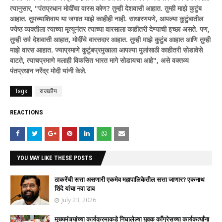
त्यानुसार, "पंतप्रधान मोदींचा वारस कोण? तुम्ही देशवासी आहात. तुम्ही माझे कुटुंब
आहात. तुमच्याशिवाय या जगात माझे काहीही नाही. साधारणपणे, आपल्या कुटुंबातील
ज्येष्ठ व्यक्तीला त्याच्या मृत्यूनंतर त्याच्या वारसाला काहीतरी देण्याची इच्छा असते. पण,
तुम्ही सर्व देशवासी आहात, मोदींचे वारसदार आहात. तुम्ही माझे कुटुंब आहात आणि तुम्ही
माझे वारस आहात. ज्याप्रमाणे कुटुंबप्रमुखाला आपल्या मुलांसाठी काहीतरी सोडावेसे
वाटते, त्याचप्रमाणे मलाही विकसित भारत मागे सोडायचा आहे", असे वक्तव्य
पंतप्रधान नरेंद्र मोदी यांनी केले.
Tags
राजकीय
REACTIONS
YOU MAY LIKE THESE POSTS
ठाकरेंची सत्ता असणारी एकमेव महापालिकेतील सत्ता जाणार? एकनाथ
शिंदे यांचा नवा डाव
July 23, 2026
मुख्यमंत्र्यांच्या कार्यक्रमाकडे निघालेल्या युवक काँग्रेसच्या कार्यकर्त्यांना