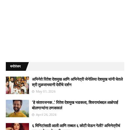
मनोरंजन
अभिनेते रितेश देशमुख आणि अभिनेत्री जेनेलिया देशमुख यांनी घेतले
श्री तुळजाभवानी देवींचे दर्शन
May 01, 2026
‘हे संतापजनक…’ रितेश देशमुख भडकला, शिवरायांबद्दल आक्षेपार्ह
बोलणाऱ्यांना ठणकावलं
April 26, 2026
६ मिनिटांसाठी आली आणि तब्बल ६ कोटी घेऊन गेली? अभिनेत्रीचं