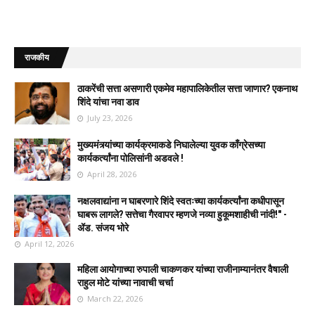
राजकीय
ठाकरेंची सत्ता असणारी एकमेव महापालिकेतील सत्ता जाणार? एकनाथ
शिंदे यांचा नवा डाव
July 23, 2026
मुख्यमंत्र्यांच्या कार्यक्रमाकडे निघालेल्या युवक काँग्रेसच्या
कार्यकर्त्यांना पोलिसांनी अडवले !
April 28, 2026
नक्षलवाद्यांना न घाबरणारे शिंदे स्वतःच्या कार्यकर्त्यांना कधीपासून
घाबरू लागले? सत्तेचा गैरवापर म्हणजे नव्या हुकूमशाहीची नांदी!" -
ॲड. संजय भोरे
April 12, 2026
महिला आयोगाच्या रुपाली चाकणकर यांच्या राजीनाम्यानंतर वैषाली
राहुल मोटे यांच्या नावाची चर्चा
March 22, 2026