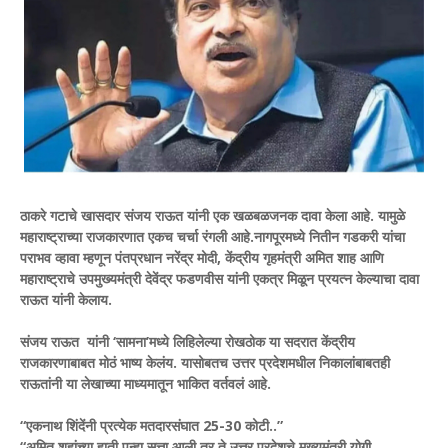
ठाकरे गटाचे खासदार संजय राऊत यांनी एक खळबळजनक दावा केला आहे. यामुळे
महाराष्ट्राच्या राजकारणात एकच चर्चा रंगली आहे.नागपूरमध्ये नितीन गडकरी यांचा
पराभव व्हावा म्हणून पंतप्रधान नरेंद्र मोदी, केंद्रीय गृहमंत्री अमित शाह आणि
महाराष्ट्राचे उपमुख्यमंत्री देवेंद्र फडणवीस यांनी एकत्र मिळून प्रयत्न केल्याचा दावा
राऊत यांनी केलाय.
संजय राऊत यांनी ‘सामना’मध्ये लिहिलेल्या रोखठोक या सदरात केंद्रीय
राजकारणाबाबत मोठं भाष्य केलंय. यासोबतच उत्तर प्रदेशमधील निकालांबाबतही
राऊतांनी या लेखाच्या माध्यमातून भाकित वर्तवलं आहे.
“एकनाथ शिंदेंनी प्रत्येक मतदारसंघात 25-30 कोटी..”
“अमित शहांच्या हाती पुन्हा सत्ता आली तर ते उत्तर प्रदेशचे मुख्यमंत्री योगी