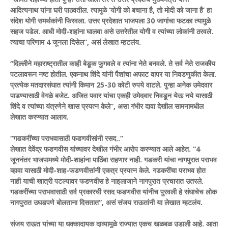
आदित्यनाथ यांना घरी पाठवतील. त्यामुळे ‘योगी को बचाना है, तो मोदी को जाना है’ हा
संदेश योगी समर्थकांनी फिरवला. उत्तर प्रदेशात भाजपला 30 जागांचा फटका त्यामुळे
सहज पडेल. आधी मोदी-शहांना घालवा असे उत्तरेतील योगी व त्यांच्या लोकांनी ठरवले.
त्याचा परिणाम 4 जूनला दिसेल”, असं लेखात म्हटलंय.
“दिल्लीने महाराष्ट्रातील काही बेडूक फुगवले व त्यांना नेते बनवले. ते सर्व नेते राजकीय
पटलावरून नष्ट होतील. एकनाथ शिंदे यांनी पैशांचा अफाट वापर या निवडणुकीत केला.
प्रत्येक मतदारसंघात त्यांनी किमान 25-30 कोटी रुपये वाटले. पुन्हा अनेक उमेदवार
पाडण्यासाठी वेगळे बजेट. अजित पवार यांचा एकही उमेदवार निवडून येऊ नये यासाठी
शिंदे व त्यांच्या यंत्रणेने खास प्रयत्न केले”, असा गंभीर दावा देखील सामनामधील
लेखात करण्यात आलाय.
“गडकरींच्या पराभवासाठी फडणवीसांनी रसद..”
लेखात देवेंद्र फडणवीस यांच्यावर देखील गंभीर आरोप करण्यात आले आहेत. “4
जूननंतर भाजपामध्ये मोदी-शाहांना पाठिंबा राहणार नाही. गडकरी यांचा नागपुरात पराभव
व्हावा यासाठी मोदी-शाह-फडणवीसांनी एकत्र प्रयत्न केले. गडकरींचा पराभव होत
नाही याची खात्री पटल्यावर फडणवीस हे नाइलाजाने नागपुरात प्रचारात उतरले.
गडकरींच्या पराभवासाठी सर्व प्रकारची रसद फडणवीस यांनीच पुरवली हे संघाचेच लोक
नागपुरात उघडपणे बोलताना दिसतात”, असं संजय राऊतांनी या लेखात म्हटलंय.
संजय राऊत यांच्या या धक्कादायक दाव्यामुळे राज्यात एकच खळबळ उडाली आहे. आता