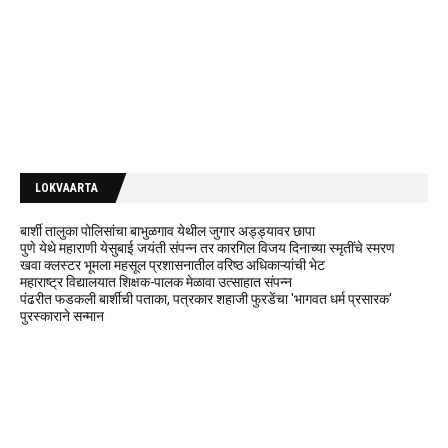
LOKVAARTA
बार्शी तालुका पोलिसांचा बाभुळगाव येथील जुगार अड्ड्यावर छापा
पुणे येथे महाराणी येसुबाई जयंती संपन्न तर कारगिल विजय दिनाच्या स्मृतींचे स्मरण
खवा क्लस्टर भूमला महसूल प्रशासनातील वरिष्ठ अधिकाऱ्यांची भेट
महाराष्ट्र विद्यालयात शिक्षक-पालक मेळावा उत्साहात संपन्न
पंढरीत फडकली बार्शीची पताका, पत्रकार शहाजी फुरडेंचा 'भागवत धर्म प्रसारक'
पुरस्काराने सन्मान