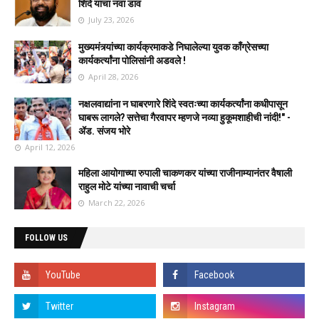
शिंदे यांचा नवा डाव
July 23, 2026
मुख्यमंत्र्यांच्या कार्यक्रमाकडे निघालेल्या युवक काँग्रेसच्या
कार्यकर्त्यांना पोलिसांनी अडवले !
April 28, 2026
नक्षलवाद्यांना न घाबरणारे शिंदे स्वतःच्या कार्यकर्त्यांना कधीपासून
घाबरू लागले? सत्तेचा गैरवापर म्हणजे नव्या हुकूमशाहीची नांदी!" -
ॲड. संजय भोरे
April 12, 2026
महिला आयोगाच्या रुपाली चाकणकर यांच्या राजीनाम्यानंतर वैषाली
राहुल मोटे यांच्या नावाची चर्चा
March 22, 2026
FOLLOW US