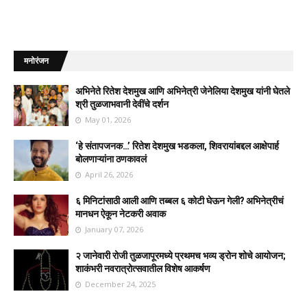
मनोरंजन
अभिनेते रितेश देशमुख आणि अभिनेत्री जेनेलिया देशमुख यांनी घेतले
श्री तुळजाभवानी देवींचे दर्शन
May 01, 2026
‘हे संतापजनक…’ रितेश देशमुख भडकला, शिवरायांबद्दल आक्षेपार्ह
बोलणाऱ्यांना ठणकावलं
April 26, 2026
६ मिनिटांसाठी आली आणि तब्बल ६ कोटी घेऊन गेली? अभिनेत्रीचं
मानधन ऐकून नेटकरी अवाक
January 07, 2026
२ जानेवारी रोजी तुळजापूरमध्ये प्रथमच भव्य ड्रोन शोचे आयोजन;
शाकंभरी नवरात्रोत्सवातील विशेष आकर्षण
December 24, 2025