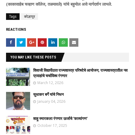
(काकासाहेब चव्हाण कॉलेज, तळमावले) यांचे बहुमोल असे मार्गदर्शन लाभले.
Tags
कोल्हापूर
REACTIONS
YOU MAY LIKE THESE POSTS
शिवाजी विद्यापीठात राज्यशास्त्र परिषदेचे आयोजन; राज्यशास्त्रातील नव
प्रवाहांचे चर्चाविश्व रंगणार
March 12, 2026
सुधाकर बर्गे यांचे निधन
January 04, 2026
शाहू स्मारकला रंगणार ऊर्जाचे 'काव्यांगण'
October 17, 2025