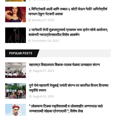
६ मिनिटांसाठी आली आणि तब्बल ६ कोटी घेऊन गेली? अभिनेत्रीचं
मानधन ऐकून नेटकरी अवाक
January 07, 2026
२ जानेवारी रोजी तुळजापूरमध्ये प्रथमच भव्य ड्रोन शोचे आयोजन;
शाकंभरी नवरात्रोत्सवातील विशेष आकर्षण
December 24, 2025
POPULAR POSTS
महाराष्ट्र विद्यालयात शिक्षक-पालक मेळावा उत्साहात संपन्न
August 01, 2026
पुणे येथे महाराणी येसुबाई जयंती संपन्न तर कारगिल विजय दिनाच्या
स्मृतींचे स्मरण
August 02, 2026
" लोकमान्य टिळक स्मृतीशताब्दी व लोकशाहीर अण्णाभाऊ साठे
जन्मशताब्दी सोहळा प्रेरणादायी "; विशेष लेख