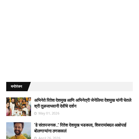
मनोरंजन
अभिनेते रितेश देशमुख आणि अभिनेत्री जेनेलिया देशमुख यांनी घेतले
श्री तुळजाभवानी देवींचे दर्शन
May 01, 2026
‘हे संतापजनक…’ रितेश देशमुख भडकला, शिवरायांबद्दल आक्षेपार्ह
बोलणाऱ्यांना ठणकावलं
April 26, 2026